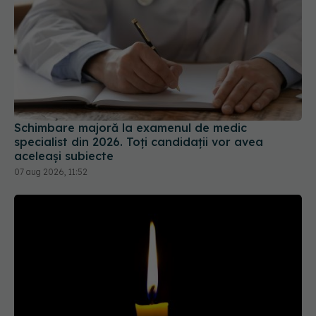
Schimbare majoră la examenul de medic
specialist din 2026. Toți candidații vor avea
aceleași subiecte
07 aug 2026, 11:52
Tragedie în lumea fotbalului. A murit Franco
Baresi, legenda lui AC Milan