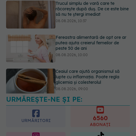
Fereastra alimentară de opt ore ar
putea ajuta creierul femeilor de
peste 50 de ani
08.08.2026, 10:00
Ceaiul care ajută organismul să
lupte cu inflamația. Poate regla
glicemia și colesterolul
08.08.2026, 09:00
URMĂREȘTE-NE ȘI PE:
Primele 1.000 de zile ar putea
decide sănătatea creierului pentru
întreaga viață
6560
08.08.2026, 12:00
URMĂRITORI
ABONAȚI
365
1401
URMĂRITORI
URMĂRITORI
ARTICOLE SIMILARE