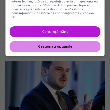
interes legitim, față de care puteți obiecta prin gestionarea
opțiunilor de mai jos. Căutați un link în partea de jos a
acestei pagini pentru a gestiona sau a vă retrage
consimțământul în setările de confidențialitate și cookie-
Spitalul „M.S. Curie” primește 22 de asistenți
uri.
medicali. Ministrul Sănătății: „Nu putem abandona
celelalte spitale din România”
23 iul 2026, 15:49
Consimțământ
Gestionați opțiunile
Alexandru Rogobete, mesaj din mijlocul grevei de
avertisment care zguduie sistemul sanitar
20 iul 2026, 16:40