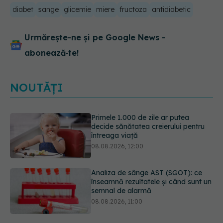
diabet
sange
glicemie
miere
fructoza
antidiabetic
Urmărește-ne și pe Google News -
abonează‑te!
NOUTĂȚI
Analiza de sânge AST (SGOT): ce
înseamnă rezultatele și când sunt un
semnal de alarmă
08.08.2026, 11:00
Trucul simplu de vară care te
răcorește după duș. De ce este bine
să nu te ștergi imediat
08.08.2026, 10:37