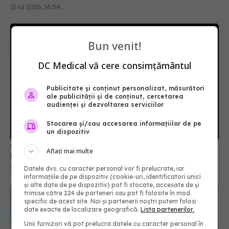
Bun venit!
DC Medical vă cere consimțământul
Publicitate și conținut personalizat, măsurători
ale publicității și de conținut, cercetarea
Colebil și Panzcebil, blocate la vânzare în
audienței și dezvoltarea serviciilor
România. Anunțul făcut de Biofarm
04 aug 2026, 19:47
Stocarea și/sau accesarea informațiilor de pe
un dispozitiv
Aflați mai multe
Datele dvs. cu caracter personal vor fi prelucrate, iar
informațiile de pe dispozitiv (cookie-uri, identificatori unici
și alte date de pe dispozitiv) pot fi stocate, accesate de și
trimise către 224 de parteneri sau pot fi folosite în mod
specific de acest site. Noi și partenerii noștri putem folosi
date exacte de localizare geografică.
Lista partenerilor.
Unii furnizori vă pot prelucra datele cu caracter personal în