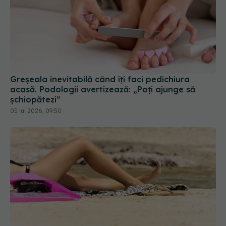
Greșeala inevitabilă când îți faci pedichiura
acasă. Podologii avertizează: „Poți ajunge să
șchiopătezi”
05 iul 2026, 09:50
Ce să nu faci înainte de a merge la piscină sau la