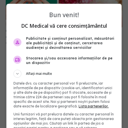
Bun venit!
Culorile de ojă care îmbătrânesc mâinile. Ce să
eviți
DC Medical vă cere consimțământul
06 ian 2026, 10:16
Publicitate și conținut personalizat, măsurători
ale publicității și de conținut, cercetarea
audienței și dezvoltarea serviciilor
Stocarea și/sau accesarea informațiilor de pe
un dispozitiv
Aflați mai multe
Datele dvs. cu caracter personal vor fi prelucrate, iar
informațiile de pe dispozitiv (cookie-uri, identificatori unici
și alte date de pe dispozitiv) pot fi stocate, accesate de și
trimise către 224 de parteneri sau pot fi folosite în mod
specific de acest site. Noi și partenerii noștri putem folosi
date exacte de localizare geografică.
Lista partenerilor.
Unii furnizori vă pot prelucra datele cu caracter personal în
interes legitim, față de care puteți obiecta prin gestionarea
opțiunilor de mai jos. Căutați un link în partea de jos a
acestei pagini pentru a gestiona sau a vă retrage