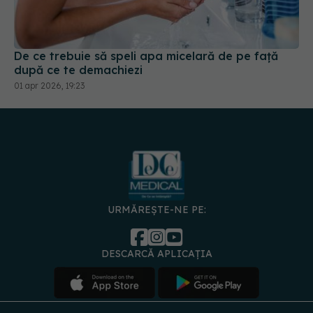
De ce trebuie să speli apa micelară de pe față
după ce te demachiezi
01 apr 2026, 19:23
URMĂREȘTE-NE PE:
DESCARCĂ APLICAȚIA
spre
Medici și
Politica de
Politica
Gestionați
Contact
Declarați
specialiști
confidențialitate
Cookies
preferințele
de