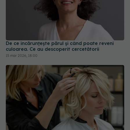
De ce încărunțește părul și când poate reveni
culoarea. Ce au descoperit cercetătorii
15 mar 2026, 18:00
Decolorarea părului, între estetică și
EXCLUSIV
risc. Avertismentul dermatologilor
14 dec 2025, 13:21