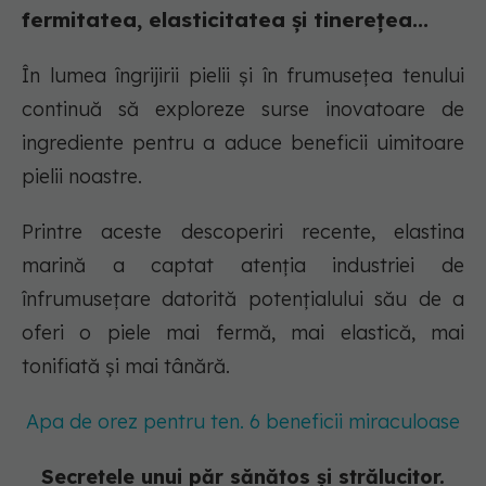
fermitatea, elasticitatea și tinerețea...
În lumea îngrijirii pielii și în frumusețea tenului
continuă să exploreze surse inovatoare de
ingrediente pentru a aduce beneficii uimitoare
pielii noastre.
Printre aceste descoperiri recente, elastina
marină a captat atenția industriei de
înfrumusețare datorită potențialului său de a
oferi o piele mai fermă, mai elastică, mai
tonifiată și mai tânără.
Apa de orez pentru ten. 6 beneficii miraculoase
Secretele unui păr sănătos și strălucitor.