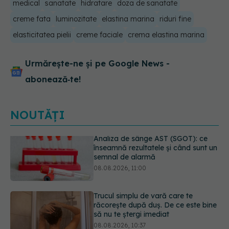
medical
sanatate
hidratare
doza de sanatate
creme fata
luminozitate
elastina marina
riduri fine
elasticitatea pielii
creme faciale
crema elastina marina
Urmărește-ne și pe Google News -
abonează‑te!
NOUTĂȚI
Trucul simplu de vară care te
răcorește după duș. De ce este bine
să nu te ștergi imediat
08.08.2026, 10:37
Fereastra alimentară de opt ore ar
putea ajuta creierul femeilor de
peste 50 de ani