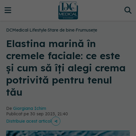
DCMedical
›
Lifestyle
›
Stare de bine
›
Frumusețe
Elastina marină în
cremele faciale: ce este
și cum să îți alegi crema
potrivită pentru tenul
tău
De
Giorgiana Ichim
Publicat pe 30 sep 2023, 21:40
Distribuie acest articol