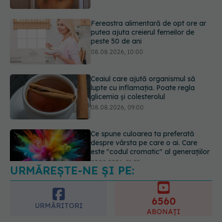
08.08.2026, 10:00
Ceaiul care ajută organismul să
lupte cu inflamația. Poate regla
glicemia și colesterolul
08.08.2026, 09:00
Ce spune culoarea ta preferată
despre vârsta pe care o ai. Care
este "codul cromatic" al generațiilor
07.08.2026, 21:29
URMĂREȘTE-NE ȘI PE:
Analiza de sânge AST (SGOT): ce
înseamnă rezultatele și când sunt un
semnal de alarmă
6560
08.08.2026, 11:00
URMĂRITORI
ABONAȚI
365
1401