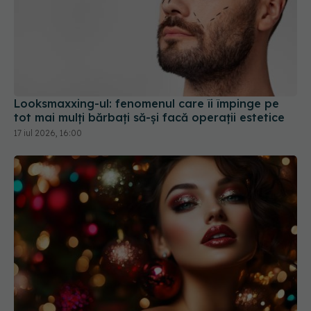
Looksmaxxing-ul: fenomenul care îi împinge pe
tot mai mulți bărbați să-și facă operații estetice
17 iul 2026, 16:00
Machiaj impecabil de Revelion. Trucul simplu care
te va face să strălucești
31 dec 2025, 18:13