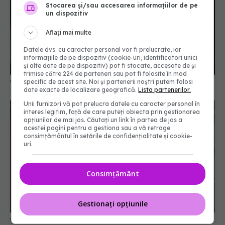
Stocarea și/sau accesarea informațiilor de pe
un dispozitiv
Aflați mai multe
Otrava pe care o conțin rujurile. Ce trebuie să știi
Datele dvs. cu caracter personal vor fi prelucrate, iar
12 oct 2025, 12:29
informațiile de pe dispozitiv (cookie-uri, identificatori unici
și alte date de pe dispozitiv) pot fi stocate, accesate de și
trimise către 224 de parteneri sau pot fi folosite în mod
specific de acest site. Noi și partenerii noștri putem folosi
date exacte de localizare geografică.
Lista partenerilor.
Unii furnizori vă pot prelucra datele cu caracter personal în
interes legitim, față de care puteți obiecta prin gestionarea
opțiunilor de mai jos. Căutați un link în partea de jos a
acestei pagini pentru a gestiona sau a vă retrage
consimțământul în setările de confidențialitate și cookie-
uri.
Consimțământ
Cum îți aranjezi părul ca să pară mai puțin gras?
Trucuri simple
28 noi 2025, 17:47
Gestionați opțiunile