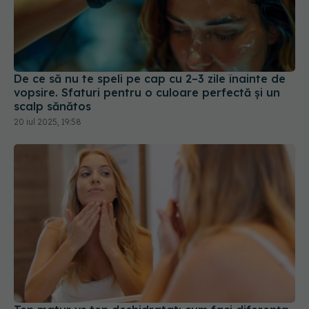
De ce să nu te speli pe cap cu 2–3 zile înainte de
vopsire. Sfaturi pentru o culoare perfectă și un
scalp sănătos
20 iul 2025, 19:58
Ten matur vs ten deshidratat: cum faci diferența
și ce formule de îngrijire alegi
14 aug 2025, 18:29