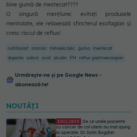
bine gumă de mestecat????
O singură mențiune: evitați produsele
mentolate, ele relaxează sfincterul esofagian și
cresc riscul de reflux!
nutritionist
stomac
mihaela bilic
guma
mestecat
digestie
saliva
acid
alcalin
PH
reflux gastroesoagian
Urmărește-ne și pe Google News -
abonează‑te!
NOUTĂȚI
Alertă în Europa după un nou caz
de hantavirus Anzi, singura tulpină