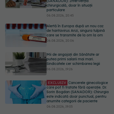
care se transmite de la om la om
06.08.2026, 20:06
Mii de angajați din Sănătate ar
putea primi salarii mai mari.
Sindicatele cer schimbarea legii
06.08.2026, 19:26
EXCLUSIV
Cancerele ginecologice
care pot fi tratate fără operație. Dr.
Sorin Bogdan (SANADOR): Chirurgia
este indicată doar punctual, pentru
anumite categorii de paciente
06.08.2026, 19:05
Greșeala pe care milioane de femei
o fac când își cumpără sutien. Un
medic explică metoda corectă
06.08.2026, 18:08
URMĂREȘTE-NE ȘI PE:
EXCLUSIV
De ce unele paciente