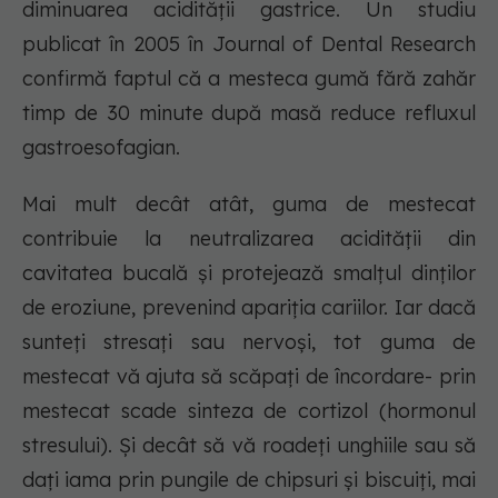
diminuarea acidității gastrice. Un studiu
publicat în 2005 în Journal of Dental Research
confirmă faptul că a mesteca gumă fără zahăr
timp de 30 minute după masă reduce refluxul
gastroesofagian.
Mai mult decât atât, guma de mestecat
contribuie la neutralizarea acidității din
cavitatea bucală și protejează smalțul dinților
de eroziune, prevenind apariția cariilor. Iar dacă
sunteți stresați sau nervoși, tot guma de
mestecat vă ajuta să scăpați de încordare- prin
mestecat scade sinteza de cortizol (hormonul
stresului). Și decât să vă roadeți unghiile sau să
dați iama prin pungile de chipsuri și biscuiți, mai