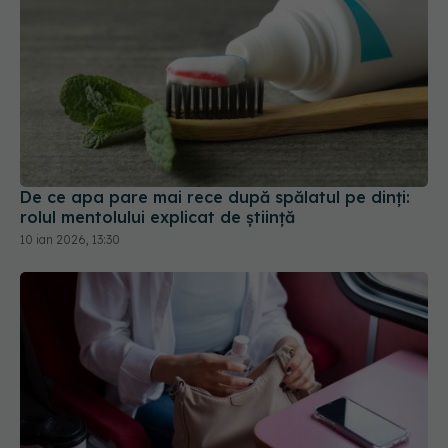
De ce apa pare mai rece după spălatul pe dinți:
rolul mentolului explicat de știință
10 ian 2026, 13:30
Călătorești în această vară? Iată 22 de sfaturi de