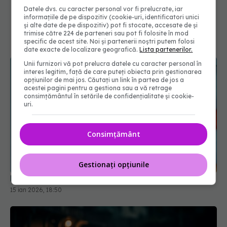
Datele dvs. cu caracter personal vor fi prelucrate, iar
informațiile de pe dispozitiv (cookie-uri, identificatori unici
și alte date de pe dispozitiv) pot fi stocate, accesate de și
trimise către 224 de parteneri sau pot fi folosite în mod
specific de acest site. Noi și partenerii noștri putem folosi
date exacte de localizare geografică.
Lista partenerilor.
Unii furnizori vă pot prelucra datele cu caracter personal în
interes legitim, față de care puteți obiecta prin gestionarea
opțiunilor de mai jos. Căutați un link în partea de jos a
acestei pagini pentru a gestiona sau a vă retrage
consimțământul în setările de confidențialitate și cookie-
uri.
Consimțământ
Gestionați opțiunile
Efectul roșiilor și al zahărului asupra tenului
15 ian 2026, 18:50