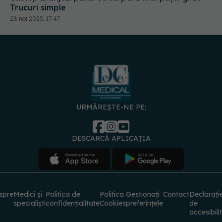
Trucuri simple
28 noi 2025, 17:47
URMĂREȘTE-NE PE:
DESCARCĂ APLICAȚIA
spre
Medici și
Politica de
Politica
Gestionați
Contact
Declarați
specialiști
confidențialitate
Cookies
preferințele
de
accesibili