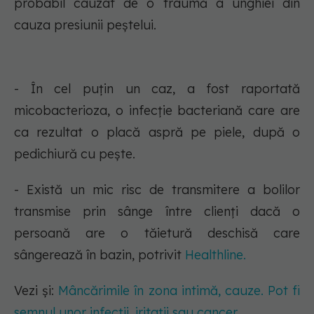
probabil cauzat de o traumă a unghiei din
cauza presiunii peștelui.
- În cel puțin un caz, a fost raportată
micobacterioza, o infecție bacteriană care are
ca rezultat o placă aspră pe piele, după o
pedichiură cu pește.
- Există un mic risc de transmitere a bolilor
transmise prin sânge între clienți dacă o
persoană are o tăietură deschisă care
sângerează în bazin, potrivit
Healthline.
Vezi și:
Mâncărimile în zona intimă, cauze. Pot fi
semnul unor infecții, iritații sau cancer