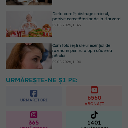
09.08.2026, 11:45
Cum folosești uleiul esențial de
rozmarin pentru a opri căderea
părului
09.08.2026, 11:00
Ce este testul TORCH și cine trebuie
să-l facă. Ce înseamnă un rezultat
pozitiv
09.08.2026, 13:00
URMĂREȘTE-NE ȘI PE:
6560
URMĂRITORI
ABONAȚI
365
1401