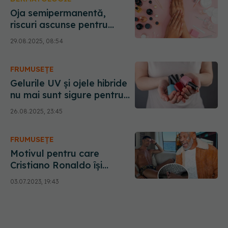
Oja semipermanentă,
riscuri ascunse pentru
unghii și piele.
29.08.2025, 08:54
Dermatologii, avertisment
FRUMUSEȚE
Gelurile UV și ojele hibride
nu mai sunt sigure pentru
manichiură. TPO, interzis în
26.08.2025, 23:45
UE
FRUMUSEȚE
Motivul pentru care
Cristiano Ronaldo își
vopsește unghiile de la
03.07.2023, 19:43
picioare negre. Același
lucru îl va face și Mike
Tyson