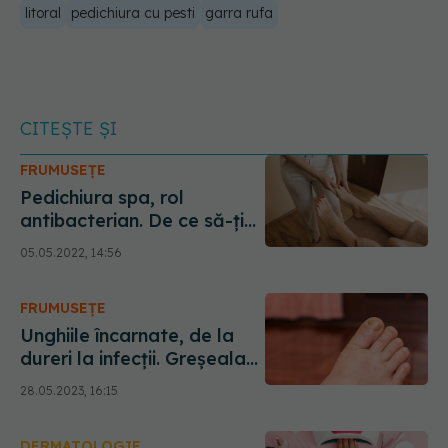
litoral
pedichiura cu pesti
garra rufa
CITEȘTE ȘI
FRUMUSEȚE
Pedichiura spa, rol
antibacterian. De ce să-ți
bagi picioarele în FOLIE și
05.05.2022, 14:56
cum elimini pielea MOARTĂ
FRUMUSEȚE
Unghiile încarnate, de la
dureri la infecții. Greșeala
pe care o comiți când îți
28.05.2023, 16:15
faci pedichiura
DERMATOLOGIE