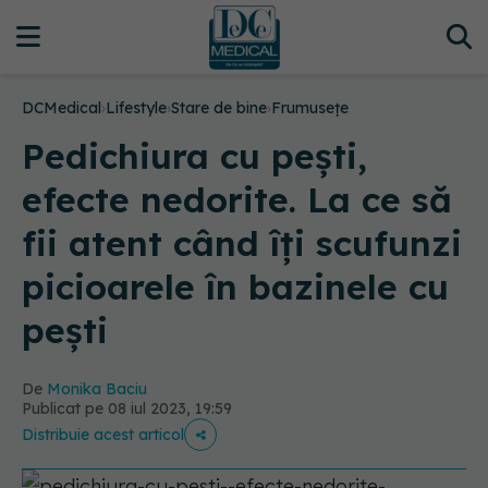
DCMedical
›
Lifestyle
›
Stare de bine
›
Frumusețe
Pedichiura cu pești,
efecte nedorite. La ce să
fii atent când îți scufunzi
picioarele în bazinele cu
pești
De
Monika Baciu
Publicat pe 08 iul 2023, 19:59
Distribuie acest articol