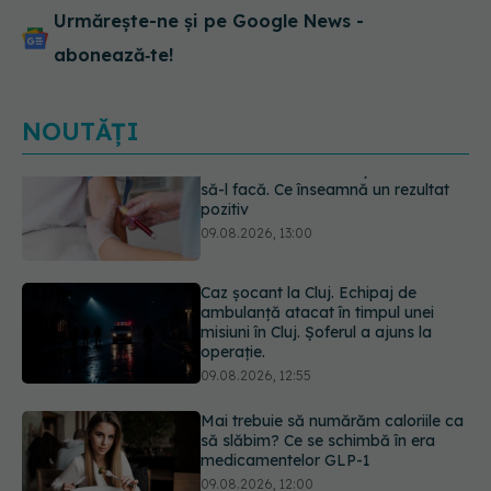
Urmărește-ne și pe Google News -
abonează‑te!
NOUTĂȚI
Caz șocant la Cluj. Echipaj de
ambulanță atacat în timpul unei
misiuni în Cluj. Șoferul a ajuns la
operație.
09.08.2026, 12:55
Mai trebuie să numărăm caloriile ca
să slăbim? Ce se schimbă în era
medicamentelor GLP-1
09.08.2026, 12:00
Dieta care îți distruge creierul,
potrivit cercetătorilor de la Harvard