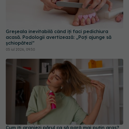
Greșeala inevitabilă când îți faci pedichiura
acasă. Podologii avertizează: „Poți ajunge să
șchiopătezi”
05 iul 2026, 09:50
Cum îți aranjezi părul ca să pară mai puțin gras?