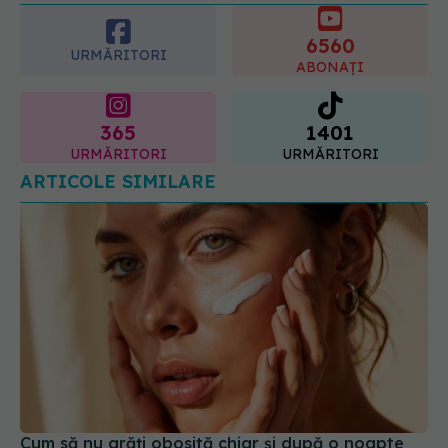
6560
URMĂRITORI
ABONAȚI
365
1401
URMĂRITORI
URMĂRITORI
ARTICOLE SIMILARE
Cum să nu arăți obosită chiar și după o noapte