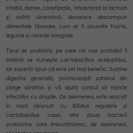
iritabil, diaree, constipație, intoleranță la lactoză
și colită ulcerativă, deoarece descompun
alimentele fibroase, cum ar fi anumite fructe,
legume și cereale integrale.
Tipul de probiotic pe care cel mai probabil îl
întâlniți se numește Lactobacillus acidophilus,
iar experții spun că este cel mai benefic. Susține
digestia generală, promovează zahărul din
sânge sănătos și vă ajută corpul să reziste
infecțiilor cu drojdie. De asemenea, este asociat
în mod obișnuit cu Bifidus regularis și
Lactobacillus casei, alte două bacterii
probiotice care îmbunătățesc, de asemenea,