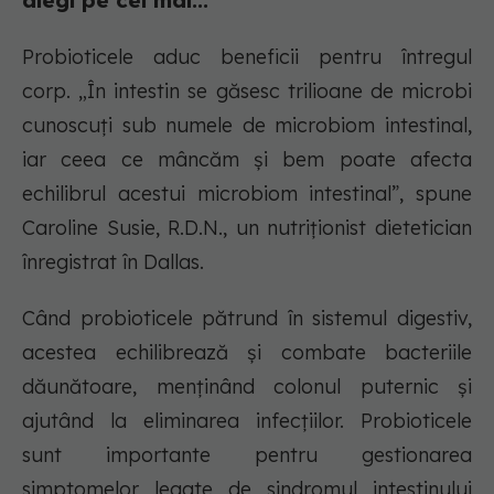
alegi pe cel mai...
Probioticele aduc beneficii pentru întregul
corp. „În intestin se găsesc trilioane de microbi
cunoscuți sub numele de microbiom intestinal,
iar ceea ce mâncăm și bem poate afecta
echilibrul acestui microbiom intestinal”, spune
Caroline Susie, R.D.N., un nutriționist dietetician
înregistrat în Dallas.
Când probioticele pătrund în sistemul digestiv,
acestea echilibrează și combate bacteriile
dăunătoare, menținând colonul puternic și
ajutând la eliminarea infecțiilor. Probioticele
sunt importante pentru gestionarea
simptomelor legate de sindromul intestinului