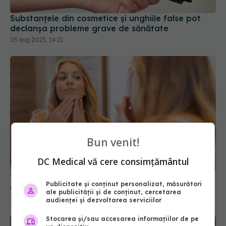
Substanțele din cosmetice și unghiile false pot
declanșa probleme grave de sănătate
05 aug 2025, 14:21
Bun venit!
DC Medical vă cere consimțământul
Ten matur vs ten deshidratat: cum faci diferența
Publicitate și conținut personalizat, măsurători
și ce formule de îngrijire alegi
ale publicității și de conținut, cercetarea
14 aug 2025, 18:29
audienței și dezvoltarea serviciilor
Stocarea și/sau accesarea informațiilor de pe