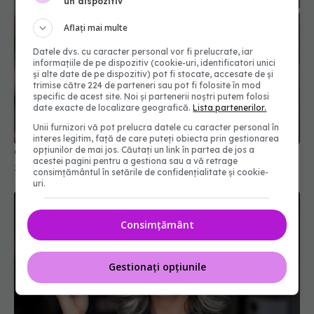
un dispozitiv
Aflați mai multe
Datele dvs. cu caracter personal vor fi prelucrate, iar
informațiile de pe dispozitiv (cookie-uri, identificatori unici
și alte date de pe dispozitiv) pot fi stocate, accesate de și
trimise către 224 de parteneri sau pot fi folosite în mod
specific de acest site. Noi și partenerii noștri putem folosi
date exacte de localizare geografică.
Lista partenerilor.
Unii furnizori vă pot prelucra datele cu caracter personal în
interes legitim, față de care puteți obiecta prin gestionarea
opțiunilor de mai jos. Căutați un link în partea de jos a
Ce se întâmplă cu fața după injecțiile cu botox
acestei pagini pentru a gestiona sau a vă retrage
31 mai 2026, 15:18
consimțământul în setările de confidențialitate și cookie-
uri.
Consimțământ
Gestionați opțiunile