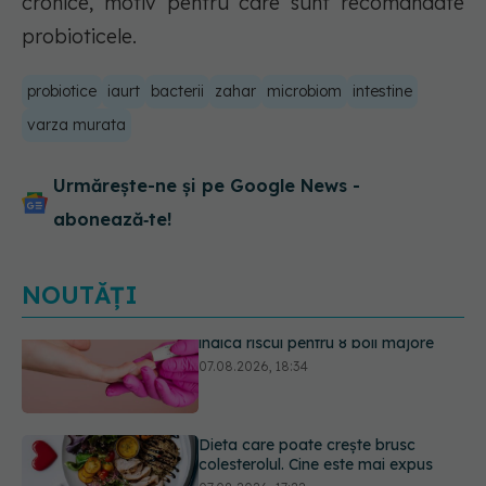
cronice, motiv pentru care sunt recomandate
probioticele.
probiotice
iaurt
bacterii
zahar
microbiom
intestine
varza murata
Urmărește-ne și pe Google News -
abonează‑te!
NOUTĂȚI
Dieta care poate crește brusc
colesterolul. Cine este mai expus
07.08.2026, 17:22