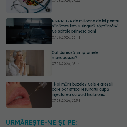
PNRR: 174 de milioane de lei pentru
sănătate într-o singură săptămână.
Ce spitale primesc bani
07.08.2026, 16:41
Cât durează simptomele
menopauzei?
07.08.2026, 15:14
Ți-ai mărit buzele? Cele 4 greșeli
care pot strica rezultatul după
injectarea cu acid hialuronic
07.08.2026, 13:54
Testul din deget care ar putea
indica riscul pentru 8 boli majore
07.08.2026, 18:34
URMĂREȘTE-NE ȘI PE: