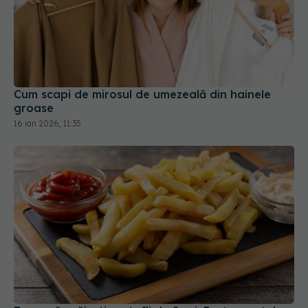
Cum scapi de mirosul de umezeală din hainele
groase
16 ian 2026, 11:35
De ce să prăjești cartofii de 2 ori. Restaurantele
adoră acest truc
03 feb 2026, 17:20