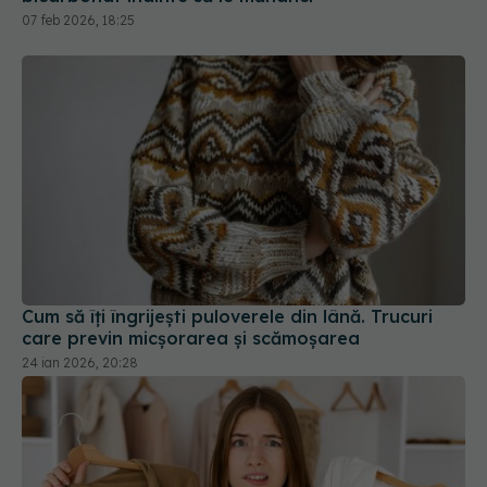
Cum să îți îngrijești puloverele din lână. Trucuri
care previn micșorarea și scămoșarea
24 ian 2026, 20:28