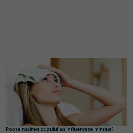
Poate răcirea capului să influențeze mintea?
Cercetătorii au testat ipoteza
09 iun 2026, 20:30