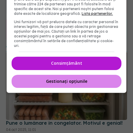
06.08.2026, 22:49
trimise către 224 de parteneri sau pot fi folosite în mod
specific de acest site. Noi și partenerii noștri putem folosi
date exacte de localizare geografică.
Lista partenerilor.
365
1401
URMĂRITORI
URMĂRITORI
Unii furnizori vă pot prelucra datele cu caracter personal în
interes legitim, față de care puteți obiecta prin gestionarea
ARTICOLE SIMILARE
opțiunilor de mai jos. Căutați un link în partea de jos a
acestei pagini pentru a gestiona sau a vă retrage
consimțământul în setările de confidențialitate și cookie-
uri.
Consimțământ
Gestionați opțiunile
Pune o lumânare în congelator. Motivul e genial!
04 oct 2025, 11:01