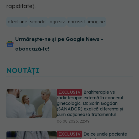
rapiditate).
afectiune
scandal
agresiv
narcisist
imagine
Urmărește-ne și pe Google News -
abonează‑te!
NOUTĂȚI
EXCLUSIV
De ce unele paciente
cu cancer de col uterin nu mai ajung
la operație. Dr. Sorin Bogdan
(SANADOR): Intervenția
chirurgicală, doar în situații
particulare
06.08.2026, 20:45