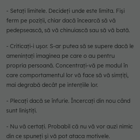
- Setați limitele. Decideți unde este limita. Fiși
ferm pe poziții, chiar dacă încearcă să vă
pedepsească, să vă chinuiască sau să vă bată.
- Criticați-i ușor. S-ar putea să se supere dacă le
amenințați imaginea pe care o au pentru
propria persoană. Concentrați-vă pe modul în
care comportamentul lor vă face să vă simțiți,
mai degrabă decât pe intențiile lor.
- Plecați dacă se înfurie. Încercați din nou când
sunt liniștiți.
- Nu vă certați. Probabil că nu vă vor auzi nimic
din ce spuneți și vă pot ataca motivele.