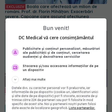
Boala care afectează un milion de
EXCLUSIV
români. Prof. dr. Florin Mihălțan: Exacerbări
severe. Capcane care ascund afecțiunea
08 mai 2025, 18:21
Bun venit!
DC Medical vă cere consimțământul
Publicitate și conținut personalizat, măsurători
ale publicității și de conținut, cercetarea
audienței și dezvoltarea serviciilor
Stocarea și/sau accesarea informațiilor de pe
un dispozitiv
Aflați mai multe
Datele dvs. cu caracter personal vor fi prelucrate, iar
Boala venoasă cronică, simptome și
EXCLUSIV
informațiile de pe dispozitiv (cookie-uri, identificatori unici
tratament. Toni Feodor, la Academia de Sănătate
și alte date de pe dispozitiv) pot fi stocate, accesate de și
trimise către 224 de parteneri sau pot fi folosite în mod
05 feb 2026, 11:36
specific de acest site. Noi și partenerii noștri putem folosi
date exacte de localizare geografică.
Lista partenerilor.