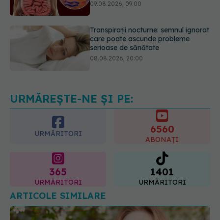
care poate ascunde probleme
serioase de sănătate
08.08.2026, 20:00
Cum folosești uleiul esențial de
rozmarin pentru a opri căderea
părului
09.08.2026, 11:00
URMĂREȘTE-NE ȘI PE:
6560
URMĂRITORI
ABONAȚI
365
1401
URMĂRITORI
URMĂRITORI
ARTICOLE SIMILARE