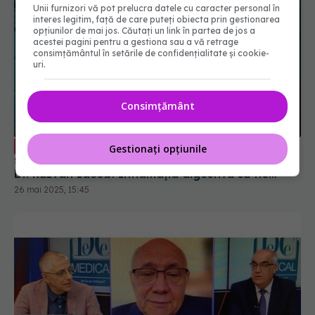
Unii furnizori vă pot prelucra datele cu caracter personal în
interes legitim, față de care puteți obiecta prin gestionarea
opțiunilor de mai jos. Căutați un link în partea de jos a
acestei pagini pentru a gestiona sau a vă retrage
consimțământul în setările de confidențialitate și cookie-
uri.
Consimțământ
Bolile inflamatorii intestinale, afecțiuni
EXCLUSIV
Gestionați opțiunile
sistemice cu impact digestiv, hepatic și cutanat.
Dr. Răzvan Iacob: Inflamația digestivă să fie
stăpânită
26 mai 2025, 15:45