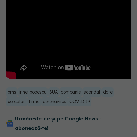
oms
irinel popescu
SUA
companie
scandal
date
cercetari
firma
coronavirus
COVID 19
Urmărește-ne și pe Google News -
abonează‑te!