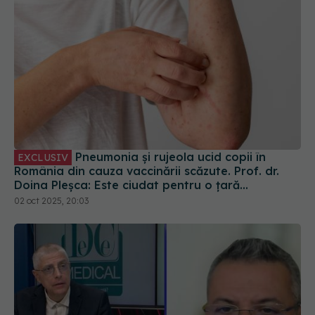
Pneumonia și rujeola ucid copii în
EXCLUSIV
România din cauza vaccinării scăzute. Prof. dr.
Doina Pleșca: Este ciudat pentru o țară
europeană
02 oct 2025, 20:03