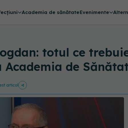
fecțiuni
Academia de sănătate
Evenimente
Alter
ogdan: totul ce trebuie
la Academia de Sănăta
est articol