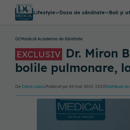
Lifestyle
Doza de sănătate
Boli și a
DCMedical
›
Academia de Sănătate
Dr. Miron B
EXCLUSIV
bolile pulmonare, 
De
Dana Lascu
Publicat pe 24 mar 2019, 13:53
Distribuie ac