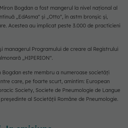
 Miron Bogdan a fost mangerul la nivel național al
inuă „EdAsma" și „Otto", în astm bronșic și,
tare. Acestea au implicat peste 3.000 de practicieni
și managerul Programului de creare al Registrului
Pulmonară „HIPERION".
iron Bogdan este membru a numeroase societăți
dintre care, pe foarte scurt, amintim: European
horacic Society, Societe de Pneumologie de Langue
st președinte al Societății Române de Pneumologie.