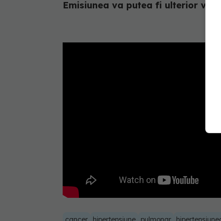
Emisiunea va putea fi ulterior vizi
cancer
hipertensiune
pulmonar
hipertensiune