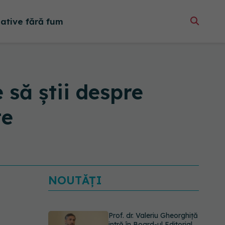
native fără fum
 să știi despre
te
NOUTĂȚI
Prof. dr. Valeriu Gheorghiță
intră în Board-ul Editorial