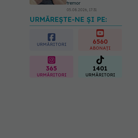
tremor
05.08.2026, 17:31
URMĂREȘTE-NE ȘI PE:
Gabriela Cristea, manifest
pentru respect și
acceptare: Corpul
fiecăruia spune o poveste
6560
URMĂRITORI
05.08.2026, 21:23
ABONAȚI
365
1401
URMĂRITORI
URMĂRITORI