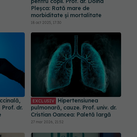
pentru copii. Prof. dr. Doina
Pleșca: Rată mare de
morbiditate și mortalitate
18 oct 2025, 17:30
ccinală,
Hipertensiunea
EXCLUSIV
Prof. dr.
pulmonară, cauze. Prof. univ. dr.
e
Cristian Oancea: Paletă largă
27 mar 2026, 21:52