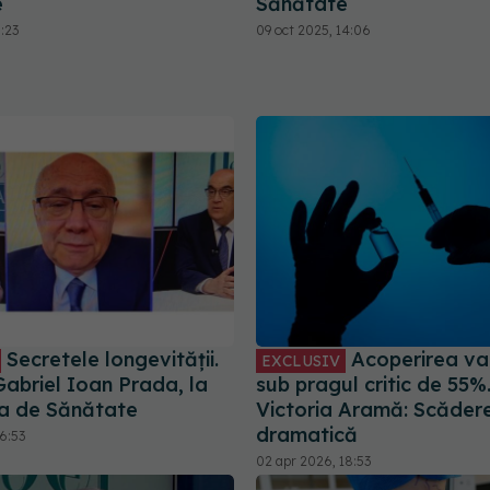
e
Sănătate
0:23
09 oct 2025, 14:06
Secretele longevității.
Acoperirea va
EXCLUSIV
 Gabriel Ioan Prada, la
sub pragul critic de 55%. 
a de Sănătate
Victoria Aramă: Scăder
dramatică
6:53
02 apr 2026, 18:53