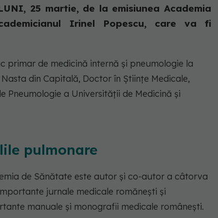
 LUNI, 25 martie, de la emisiunea Academia
ademicianul Irinel Popescu, care va fi
ic primar de medicină internă și pneumologie la
 Nasta din Capitală, Doctor în Științe Medicale,
 Pneumologie a Universității de Medicină și
lile pulmonare
ademia de Sănătate este autor și co-autor a câtorva
în importante jurnale medicale romănești și
ortante manuale și monografii medicale românești.