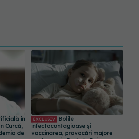
ficială în
Bolile
EXCLUSIV
an Curcă,
infectocontagioase și
ademia de
vaccinarea, provocări majore