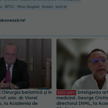
ie
BPOC
Miron Bogdan
bronsic
prof-dr
abonează‑te!
Chirurgia bariatrică și în
Inteligența arti
EXCLUSIV
of. univ. dr. Viorel
medicină. George Cristi
iu, la Academia de
directorul INML, la Ac