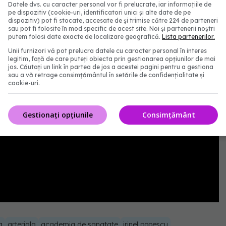
onată și AICI.
Datele dvs. cu caracter personal vor fi prelucrate, iar informațiile de
pe dispozitiv (cookie-uri, identificatori unici și alte date de pe
dispozitiv) pot fi stocate, accesate de și trimise către 224 de parteneri
sau pot fi folosite în mod specific de acest site. Noi și partenerii noștri
putem folosi date exacte de localizare geografică.
Lista partenerilor.
Unii furnizori vă pot prelucra datele cu caracter personal în interes
legitim, față de care puteți obiecta prin gestionarea opțiunilor de mai
jos. Căutați un link în partea de jos a acestei pagini pentru a gestiona
sau a vă retrage consimțământul în setările de confidențialitate și
cookie-uri.
Gestionați opțiunile
Consimțământ
a
arteriala
academia de sanatate
irinel popescu