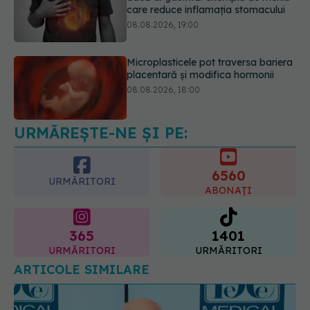
care reduce inflamația stomacului
08.08.2026, 19:00
Microplasticele pot traversa bariera
placentară și modifica hormonii
08.08.2026, 18:00
URMĂREȘTE-NE ȘI PE:
Trucul genial cu ceai negru pentru
păr. Tot mai multe femei îl adoră
08.08.2026, 17:00
6560
URMĂRITORI
ABONAȚI
365
1401
URMĂRITORI
URMĂRITORI
ARTICOLE SIMILARE