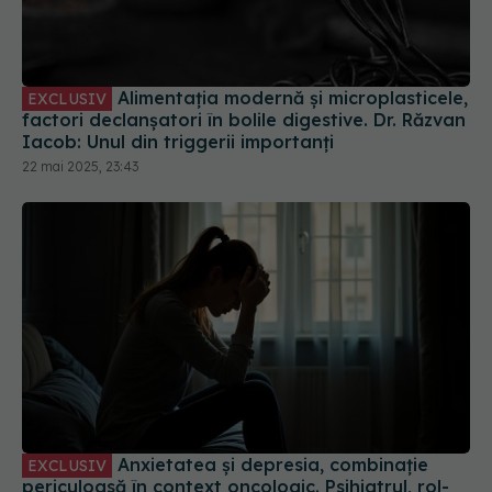
Alimentația modernă și microplasticele,
EXCLUSIV
factori declanșatori în bolile digestive. Dr. Răzvan
Iacob: Unul din triggerii importanți
22 mai 2025, 23:43
Anxietatea și depresia, combinație
EXCLUSIV
periculoasă în context oncologic. Psihiatrul, rol-