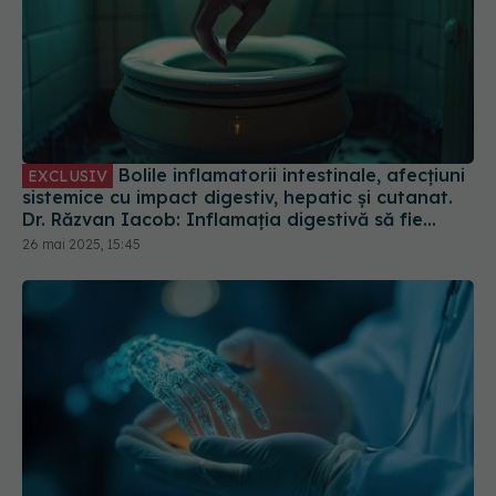
Bolile inflamatorii intestinale, afecțiuni
EXCLUSIV
sistemice cu impact digestiv, hepatic și cutanat.
Dr. Răzvan Iacob: Inflamația digestivă să fie
stăpânită
26 mai 2025, 15:45