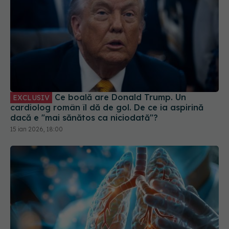
Ce boală are Donald Trump. Un
EXCLUSIV
cardiolog român îl dă de gol. De ce ia aspirină
dacă e "mai sănătos ca niciodată"?
15 ian 2026, 18:00