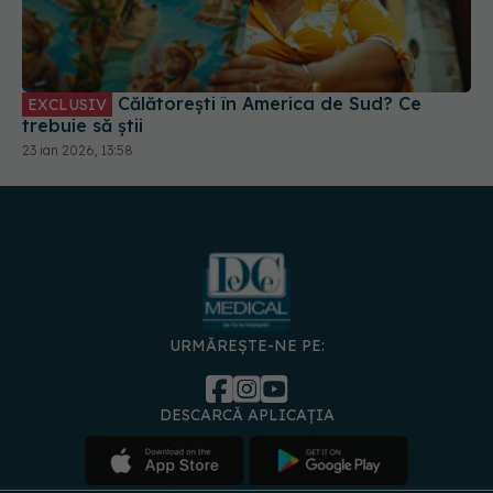
Călătorești în America de Sud? Ce
EXCLUSIV
trebuie să știi
23 ian 2026, 13:58
URMĂREȘTE-NE PE:
DESCARCĂ APLICAȚIA