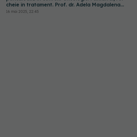
cheie în tratament. Prof. dr. Adela Magdalena
Ciobanu: Greu de tratat
16 mai 2025, 22:45