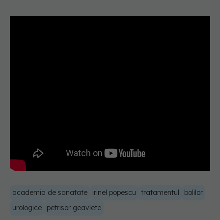
academia de sanatate
irinel popescu
tratamentul
bolilor
urologice
petrisor geavlete