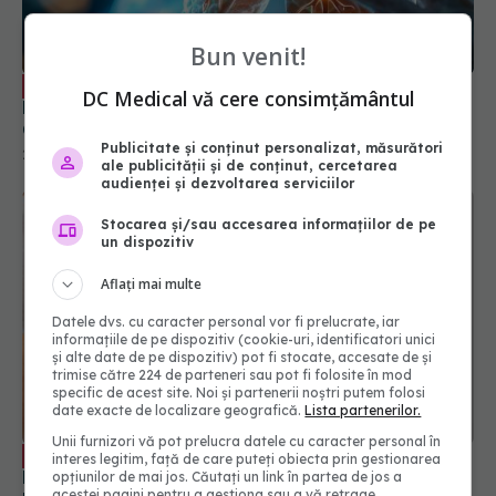
Bun venit!
Hipertensiunea arterială pulmonară,
EXCLUSIV
DC Medical vă cere consimțământul
boala care pune inima sub presiune. Prof. univ. dr.
Cristian Oancea: Foarte ignorată
Publicitate și conținut personalizat, măsurători
26 mar 2026, 21:54
ale publicității și de conținut, cercetarea
audienței și dezvoltarea serviciilor
Stocarea și/sau accesarea informațiilor de pe
un dispozitiv
Aflați mai multe
Datele dvs. cu caracter personal vor fi prelucrate, iar
informațiile de pe dispozitiv (cookie-uri, identificatori unici
și alte date de pe dispozitiv) pot fi stocate, accesate de și
trimise către 224 de parteneri sau pot fi folosite în mod
specific de acest site. Noi și partenerii noștri putem folosi
date exacte de localizare geografică.
Lista partenerilor.
Unii furnizori vă pot prelucra datele cu caracter personal în
Pneumonia și rujeola ucid copii în
EXCLUSIV
interes legitim, față de care puteți obiecta prin gestionarea
România din cauza vaccinării scăzute. Prof. dr.
opțiunilor de mai jos. Căutați un link în partea de jos a
acestei pagini pentru a gestiona sau a vă retrage