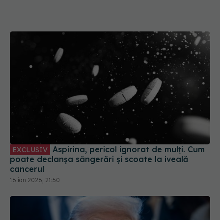
Aspirina, pericol ignorat de mulți. Cum
EXCLUSIV
poate declanșa sângerări și scoate la iveală
cancerul
16 ian 2026, 21:50