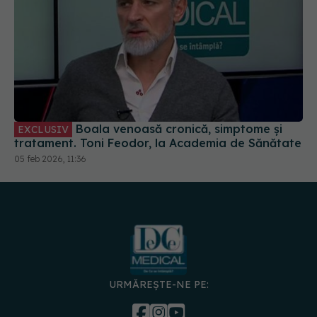
Boala venoasă cronică, simptome și
EXCLUSIV
tratament. Toni Feodor, la Academia de Sănătate
05 feb 2026, 11:36
URMĂREȘTE-NE PE: