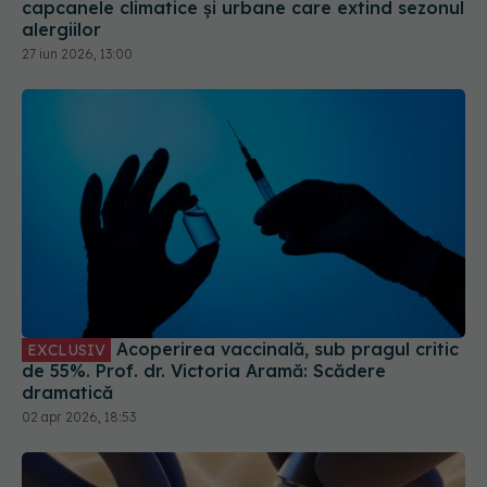
capcanele climatice și urbane care extind sezonul
alergiilor
27 iun 2026, 13:00
Acoperirea vaccinală, sub pragul critic
EXCLUSIV
de 55%. Prof. dr. Victoria Aramă: Scădere
dramatică
02 apr 2026, 18:53