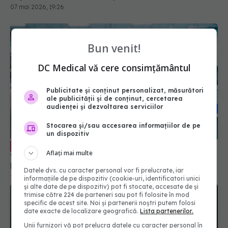
07 mai 2026, 19:26
Bun venit!
DC Medical vă cere consimțământul
Publicitate și conținut personalizat, măsurători
ale publicității și de conținut, cercetarea
audienței și dezvoltarea serviciilor
Stocarea și/sau accesarea informațiilor de pe
un dispozitiv
Ce trebuie să știe fiecare medic de
EXCLUSIV
Aflați mai multe
familie și când depășește regulile - Dr. Gindrovel
Dumitra
Datele dvs. cu caracter personal vor fi prelucrate, iar
18 oct 2025, 11:30
informațiile de pe dispozitiv (cookie-uri, identificatori unici
și alte date de pe dispozitiv) pot fi stocate, accesate de și
trimise către 224 de parteneri sau pot fi folosite în mod
specific de acest site. Noi și partenerii noștri putem folosi
date exacte de localizare geografică.
Lista partenerilor.
Unii furnizori vă pot prelucra datele cu caracter personal în