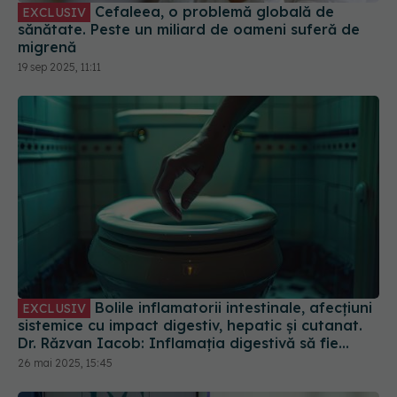
Cefaleea, o problemă globală de
EXCLUSIV
sănătate. Peste un miliard de oameni suferă de
migrenă
19 sep 2025, 11:11
Bolile inflamatorii intestinale, afecțiuni
EXCLUSIV
sistemice cu impact digestiv, hepatic și cutanat.
Dr. Răzvan Iacob: Inflamația digestivă să fie
stăpânită
26 mai 2025, 15:45