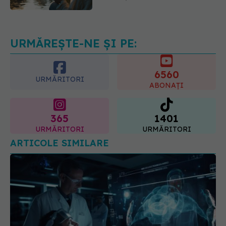
Reclamele din platformele medicale
AI pot influența prescrierea
medicamentelor
09.08.2026, 21:00
URMĂREȘTE-NE ȘI PE:
6560
URMĂRITORI
ABONAȚI
365
1401
URMĂRITORI
URMĂRITORI
ARTICOLE SIMILARE