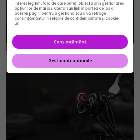
interes legitim, față de care puteți obiecta prin gestionarea
opțiunilor de mai jos. Căutați un link în partea de jos a
acestei pagini pentru a gestiona sau a vă retrage
consimțământul în setările de confidențialitate și cookie-
uri.
Consimțământ
Totul despre acnee. Dr. Alin Nicolescu,
EXCLUSIV
la Academia de Sănătate, joi, 31 iulie, ora 18:00
Gestionați opțiunile
31 iul 2025, 11:23