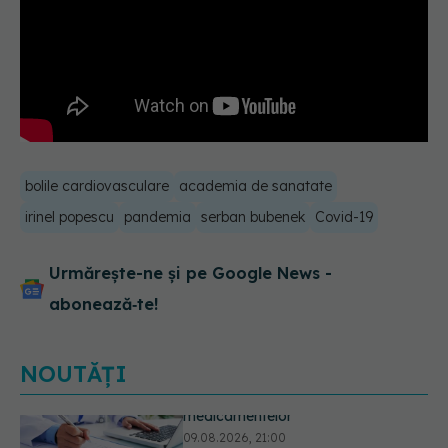
bolile cardiovasculare
academia de sanatate
irinel popescu
pandemia
serban bubenek
Covid-19
Urmărește-ne și pe Google News -
abonează‑te!
NOUTĂȚI
De ce nu trebuie să cureți vinetele.