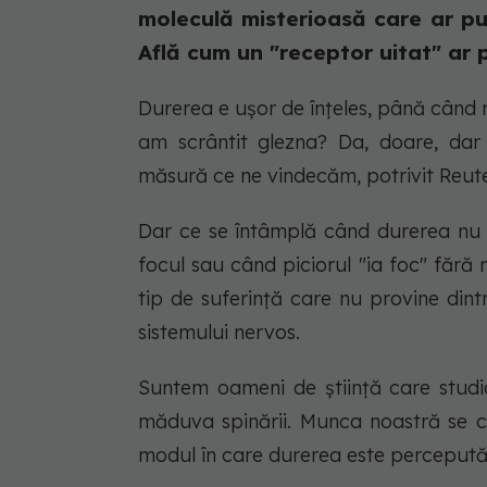
moleculă misterioasă care ar put
Află cum un "receptor uitat" ar p
Durerea e ușor de înțeles, până când 
am scrântit glezna? Da, doare, dar
măsură ce ne vindecăm, potrivit Reute
Dar ce se întâmplă când durerea nu 
focul sau când piciorul "ia foc" făr
tip de suferință care nu provine dintr
sistemului nervos.
Suntem oameni de știință care studia
măduva spinării. Munca noastră se co
modul în care durerea este percepută