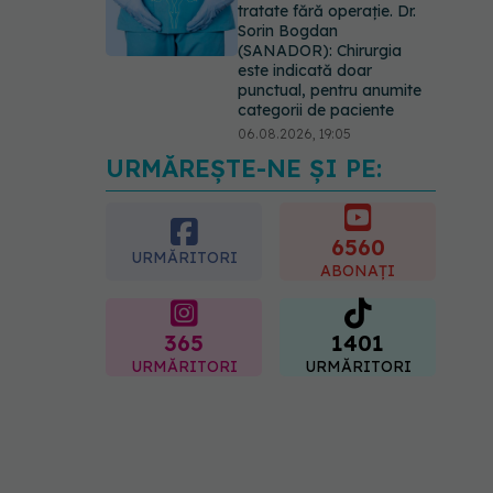
tratate fără operație. Dr.
Sorin Bogdan
(SANADOR): Chirurgia
este indicată doar
punctual, pentru anumite
categorii de paciente
06.08.2026, 19:05
URMĂREȘTE-NE ȘI PE:
EXCLUSIV
Brahiterapie
vs radioterapie externă în
cancerul ginecologic. Dr.
Sorin Bogdan (SANADOR)
6560
URMĂRITORI
explică diferența și cum
ABONAȚI
acționează tratamentul
06.08.2026, 22:49
365
1401
URMĂRITORI
URMĂRITORI