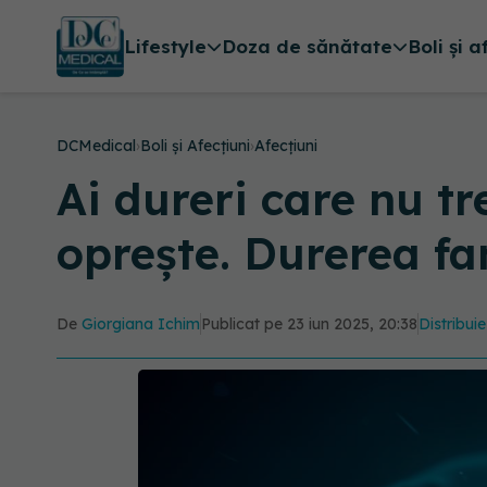
Lifestyle
Doza de sănătate
Boli și a
DCMedical
›
Boli și Afecțiuni
›
Afecțiuni
Ai dureri care nu tr
oprește. Durerea fa
De
Giorgiana Ichim
Publicat pe 23 iun 2025, 20:38
Distribuie