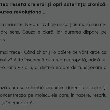
ea reseta creierul și opri suferința cronică!
utea revoluționa...
nu mai este. Ne-am lovit de un colț de masă sau ne-
 are sens. Cauza e clară, iar durerea dispare pe
rs.
mai trece? Când chiar și o adiere de vânt arde ca
ă motiv? Asta înseamnă durerea neuropată, adică un
-o rană vizibilă, ci dintr-o eroare de funcționare a
ză cum se schimbă circuitele durerii din creier și
ncentrează pe moleculele care, în tăcere, rescriu
 și "memorizată".