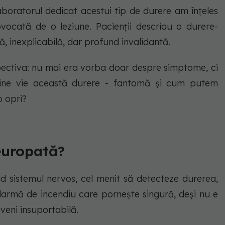
boratorul dedicat acestui tip de durere am înțeles
vocată de o leziune. Pacienții descriau o durere-
ilă, inexplicabilă, dar profund invalidantă.
ectiva: nu mai era vorba doar despre simptome, ci
ne vie această durere - fantomă și cum putem
o opri?
europată?
 sistemul nervos, cel menit să detecteze durerea,
 alarmă de incendiu care pornește singură, deși nu e
veni insuportabilă.