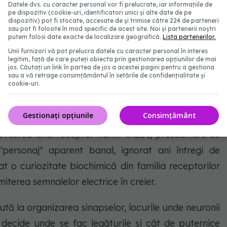
Datele dvs. cu caracter personal vor fi prelucrate, iar informațiile de
pe dispozitiv (cookie-uri, identificatori unici și alte date de pe
dispozitiv) pot fi stocate, accesate de și trimise către 224 de parteneri
et, dar esențial
sau pot fi folosite în mod specific de acest site. Noi și partenerii noștri
putem folosi date exacte de localizare geografică.
Lista partenerilor.
Unii furnizori vă pot prelucra datele cu caracter personal în interes
legitim, față de care puteți obiecta prin gestionarea opțiunilor de mai
ebuie să răspundem la întrebări esențiale: De ce "dă
jos. Căutați un link în partea de jos a acestei pagini pentru a gestiona
ce să se rescrie în așa fel încât să sporească
sau a vă retrage consimțământul în setările de confidențialitate și
cookie-uri.
ducă senzații-fantomă? Și, mai ales: putem reseta
Gestionați opțiunile
Consimțământ
 povestea unui receptor numit GluD1, prescurtare de
"personaj" aparent banal, ignorat ani întregi de
rat o curiozitate biochimică din familia receptorilor
miterea semnalelor electrice în creier.
ută la organizarea sinapselor, locurile unde neuronii
decide unde se fac legăturile și cât de puternice