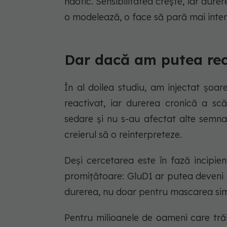
haotic. Sensibilitatea crește, iar dure
o modelează, o face să pară mai inten
Dar dacă am putea rec
În al doilea studiu, am injectat șoa
reactivat, iar durerea cronică a sc
sedare și nu s-au afectat alte semna
creierul să o reinterpreteze.
Deși cercetarea este în fază incipien
promițătoare: GluD1 ar putea deveni 
durerea, nu doar pentru mascarea si
Pentru milioanele de oameni care tră