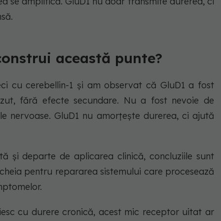
rea se amplifică. GluD1 nu doar transmite durerea, ci
să.
onstrui această punte?
reci cu cerebellin-1 și am observat că GluD1 a fost
ăzut, fără efecte secundare. Nu a fost nevoie de
le nervoase. GluD1 nu amorțește durerea, ci ajută
tă și departe de aplicarea clinică, concluziile sunt
cheia pentru repararea sistemului care procesează
mptomelor.
iesc cu durere cronică, acest mic receptor uitat ar