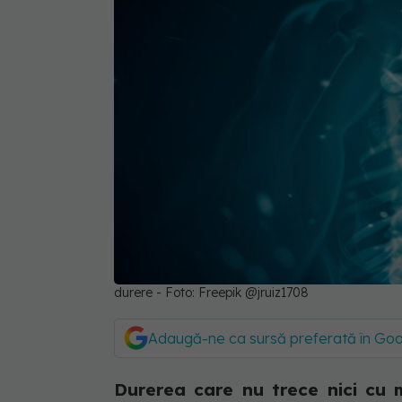
durere - Foto: Freepik @jruiz1708
Adaugă-ne ca sursă preferată în Go
Durerea care nu trece nici cu 