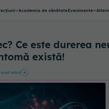
fecțiuni
Academia de sănătate
Evenimente
Alter
ec? Ce este durerea ne
ntomă există!
 acest articol