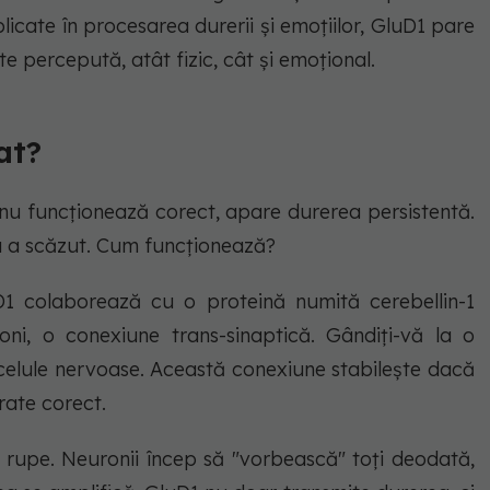
mplicate în procesarea durerii și emoțiilor, GluD1 pare
 percepută, atât fizic, cât și emoțional.
at?
u funcționează corect, apare durerea persistentă.
a a scăzut. Cum funcționează?
D1 colaborează cu o proteină numită cerebellin-1
ni, o conexiune trans-sinaptică. Gândiți-vă la o
elule nervoase. Această conexiune stabilește dacă
trate corect.
 rupe. Neuronii încep să "vorbească" toți deodată,