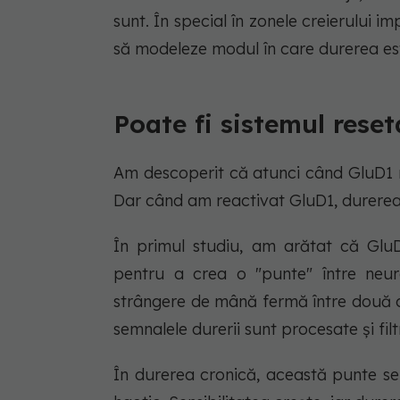
sunt. În special în zonele creierului i
să modeleze modul în care durerea este
Poate fi sistemul reset
Am descoperit că atunci când GluD1 n
Dar când am reactivat GluD1, durere
În primul studiu, am arătat că Glu
pentru a crea o "punte" între neuro
strângere de mână fermă între două c
semnalele durerii sunt procesate și fil
În durerea cronică, această punte se