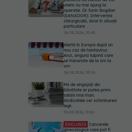
uterin nu mai ajung la
operație. Dr. Sorin Bogdan
(SANADOR): Intervenția
chirurgicală, doar în situații
particulare
06.08.2026, 20:45
Alertă în Europa după un
nou caz de hantavirus
Anzi, singura tulpină care
se transmite de la om la
om
06.08.2026, 20:06
Mii de angajați din
Sănătate ar putea primi
salarii mai mari.
Sindicatele cer schimbarea
legii
06.08.2026, 19:26
EXCLUSIV
Cancerele
ginecologice care pot fi