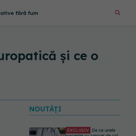
native fără fum
uropatică și ce o
NOUTĂȚI
EXCLUSIV
De ce unele
paciente cu cancer de col