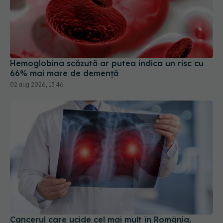
Hemoglobina scăzută ar putea indica un risc cu
66% mai mare de demență
02 aug 2026, 13:46
Cancerul care ucide cel mai mult în România.
Testul simplu care poate salva vieți înainte să
apară simptomele cancerului pulmonar