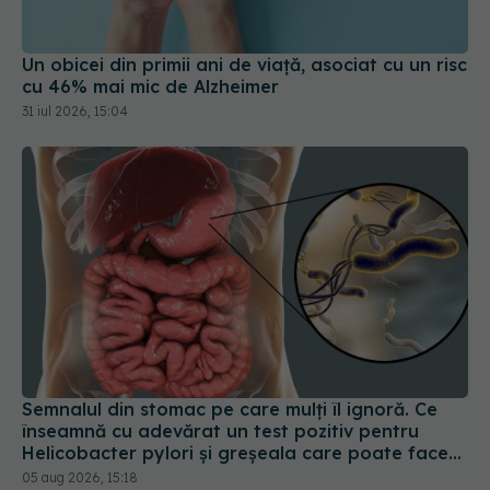
Un obicei din primii ani de viață, asociat cu un risc
cu 46% mai mic de Alzheimer
31 iul 2026, 15:04
Semnalul din stomac pe care mulți îl ignoră. Ce
înseamnă cu adevărat un test pozitiv pentru
Helicobacter pylori și greșeala care poate face
tratamentul mult mai dificil
05 aug 2026, 15:18