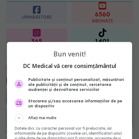
URMĂRITORI
ABONAȚI
365
1401
URMĂRITORI
URMĂRITORI
ARTICOLE SIMILARE
Bun venit!
DC Medical vă cere consimțământul
Publicitate și conținut personalizat, măsurători
ale publicității și de conținut, cercetarea
audienței și dezvoltarea serviciilor
Stocarea și/sau accesarea informațiilor de pe
un dispozitiv
Aflați mai multe
Semnul care poate indica un risc ascuns de
diabet. Ce au descoperit cercetătorii
Datele dvs. cu caracter personal vor fi prelucrate, iar
informațiile de pe dispozitiv (cookie-uri, identificatori unici
02 aug 2026, 15:41
și alte date de pe dispozitiv) pot fi stocate, accesate de și