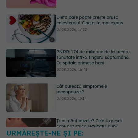
PNRR: 174 de milioane de lei pentru
sănătate într-o singură săptămână.
Ce spitale primesc bani
07.08.2026, 16:41
Cât durează simptomele
menopauzei?
07.08.2026, 15:14
Ți-ai mărit buzele? Cele 4 greșeli
care pot strica rezultatul după
injectarea cu acid hialuronic
07.08.2026, 13:54
URMĂREȘTE-NE ȘI PE:
Testul din deget care ar putea
indica riscul pentru 8 boli majore
07.08.2026, 18:34
6560