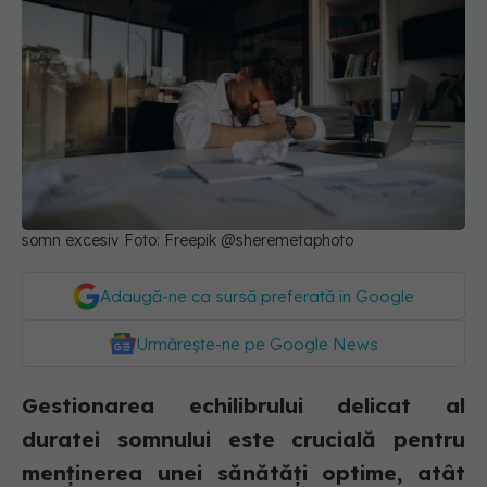
somn excesiv Foto: Freepik @sheremetaphoto
Adaugă-ne ca sursă preferată în Google
Urmărește-ne pe Google News
Gestionarea echilibrului delicat al
duratei somnului este crucială pentru
menținerea unei sănătăți optime, atât