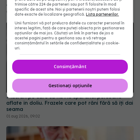
trimise către 224 de parteneri sau pot fi folosite în mod
specific de acest site. Noi și partenerii noștri putem folosi
date exacte de localizare geografică.
Lista partenerilor.
Unii furnizori vă pot prelucra datele cu caracter personal în
interes legitim, față de care puteți obiecta prin gestionarea
opțiunilor de mai jos. Căutați un link în partea de jos a
acestei pagini pentru a gestiona sau a vă retrage
consimțământul în setările de confidențialitate și cookie-
uri.
Consimțământ
7 lucruri pe care să nu i le spui unei persoane
Gestionați opțiunile
aflate în doliu. Frazele care pot răni fără să îți dai
seama
01 aug 2026, 09:02