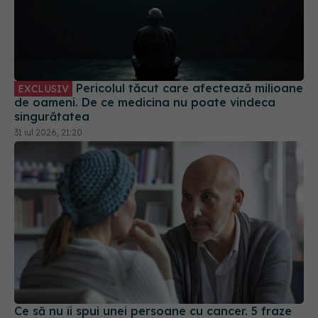
Pericolul tăcut care afectează milioane
EXCLUSIV
de oameni. De ce medicina nu poate vindeca
singurătatea
31 iul 2026, 21:20
Ce să nu îi spui unei persoane cu cancer. 5 fraze
care pot răni fără să îți dai seama și ce să spui în
schimb