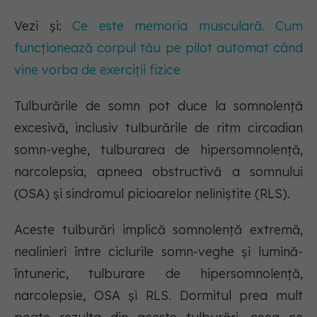
Vezi și:
Ce este memoria musculară. Cum
funcționează corpul tău pe pilot automat când
vine vorba de exerciții fizice
Tulburările de somn pot duce la somnolență
excesivă, inclusiv tulburările de ritm circadian
somn-veghe, tulburarea de hipersomnolență,
narcolepsia, apneea obstructivă a somnului
(OSA) și sindromul picioarelor neliniștite (RLS).
Aceste tulburări implică somnolență extremă,
nealinieri între ciclurile somn-veghe și lumină-
întuneric, tulburare de hipersomnolență,
narcolepsie, OSA și RLS. Dormitul prea mult