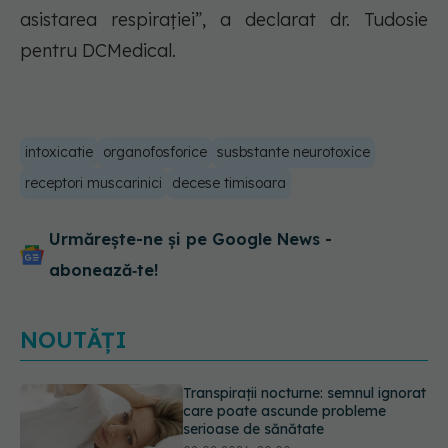
asistarea respirației”, a declarat dr. Tudosie
pentru DCMedical.
intoxicatie
organofosforice
susbstante neurotoxice
receptori muscarinici
decese timisoara
Urmărește-ne și pe Google News -
abonează‑te!
NOUTĂȚI
Ce poți mânca și ce trebuie să eviți
dacă ai gastrită: exemplu de meniu
care reduce inflamația stomacului