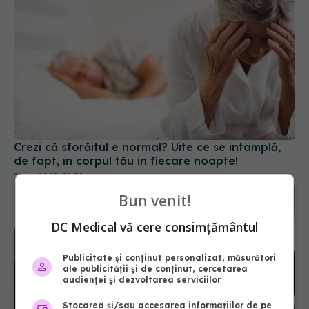
Crezi că sforăitul e normal? Uite ce se întâmplă,
de fapt, în corpul tău în fiecare noapte!
21 iun 2025, 22:52
Bun venit!
DC Medical vă cere consimțământul
Publicitate și conținut personalizat, măsurători
ale publicității și de conținut, cercetarea
audienței și dezvoltarea serviciilor
Stocarea și/sau accesarea informațiilor de pe