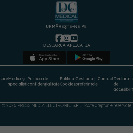
URMĂREȘTE-NE PE:
DESCARCĂ APLICAȚIA
spre
Medici și
Politica de
Politica
Gestionați
Contact
Declarați
specialiști
confidențialitate
Cookies
preferințele
de
accesibili
© 2026 PRESS MEDIA ELECTRONIC S.R.L. Toate drepturile rezervate