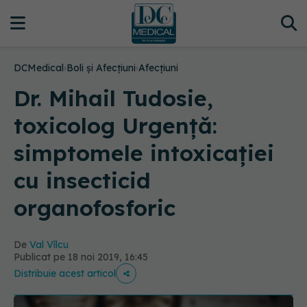
DCMedical
›
Boli și Afecțiuni
›
Afecțiuni
Dr. Mihail Tudosie,
toxicolog Urgență:
simptomele intoxicației
cu insecticid
organofosforic
De
Val Vîlcu
Publicat pe 18 noi 2019, 16:45
Distribuie acest articol