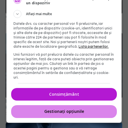
un dispozitiv
Aflați mai multe
Cum afectează stresul cronic ficatul?
15 ian 2026, 11:58
Datele dvs. cu caracter personal vor fi prelucrate, iar
informațiile de pe dispozitiv (cookie-uri, identificatori unici
și alte date de pe dispozitiv) pot fi stocate, accesate de și
trimise către 224 de parteneri sau pot fi folosite în mod
specific de acest site. Noi și partenerii noștri putem folosi
date exacte de localizare geografică.
Lista partenerilor.
Unii furnizori vă pot prelucra datele cu caracter personal în
interes legitim, față de care puteți obiecta prin gestionarea
opțiunilor de mai jos. Căutați un link în partea de jos a
acestei pagini pentru a gestiona sau a vă retrage
consimțământul în setările de confidențialitate și cookie-
uri.
Consimțământ
Doar trei nopți de somn insuficient pot distruge
inima
Gestionați opțiunile
23 mai 2025, 14:29