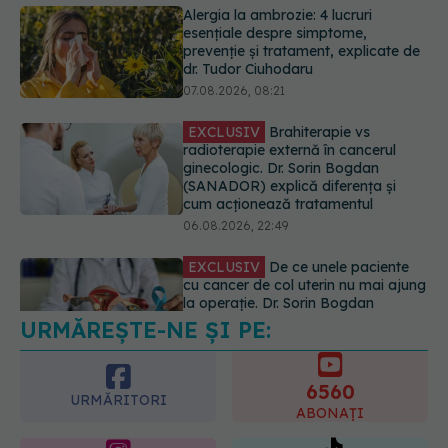
EXCLUSIV
Brahiterapie vs
radioterapie externă în cancerul
ginecologic. Dr. Sorin Bogdan
(SANADOR) explică diferența și
cum acționează tratamentul
06.08.2026, 22:49
EXCLUSIV
De ce unele paciente
cu cancer de col uterin nu mai ajung
la operație. Dr. Sorin Bogdan
(SANADOR): Intervenția
chirurgicală, doar în situații
particulare
06.08.2026, 20:45
URMĂREȘTE-NE ȘI PE:
EXCLUSIV
Ce grăbește apariția
ridurilor. Nu este doar vârsta. Ce
spun dermatologii
6560
07.08.2026, 10:02
URMĂRITORI
ABONAȚI
365
1401