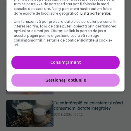
vizită la medic pentru diagnosticare.
trimise către 224 de parteneri sau pot fi folosite în mod
specific de acest site. Noi și partenerii noștri putem folosi
date exacte de localizare geografică.
Lista partenerilor.
Urmărește-ne și pe Google News -
Unii furnizori vă pot prelucra datele cu caracter personal în
interes legitim, față de care puteți obiecta prin gestionarea
abonează‑te!
opțiunilor de mai jos. Căutați un link în partea de jos a
acestei pagini pentru a gestiona sau a vă retrage
consimțământul în setările de confidențialitate și cookie-
uri.
NOUTĂȚI
Consimțământ
Ce se întâmplă cu colesterolul când
consumăm lactate integrale?
Gestionați opțiunile
07.08.2026, 09:12
Alergia la ambrozie: 4 lucruri
esențiale despre simptome,
prevenție și tratament, explicate de
dr. Tudor Ciuhodaru
07.08.2026, 08:21