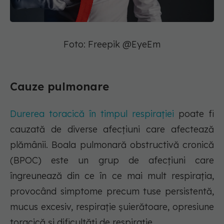
Foto: Freepik @EyeEm
Cauze pulmonare
Durerea toracică în timpul respirației
poate fi
cauzată de diverse afecțiuni care afectează
plămânii. Boala pulmonară obstructivă cronică
(BPOC) este un grup de afecțiuni care
îngreunează din ce în ce mai mult respirația,
provocând simptome precum tuse persistentă,
mucus excesiv, respirație șuierătoare, opresiune
toracică și dificultăți de respirație.