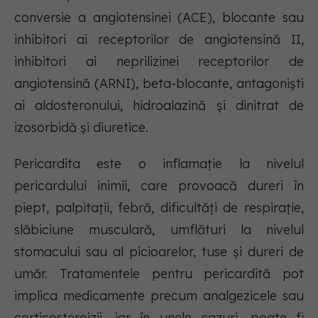
conversie a angiotensinei (ACE), blocante sau
inhibitori ai receptorilor de angiotensină II,
inhibitori ai neprilizinei receptorilor de
angiotensină (ARNI), beta-blocante, antagoniști
ai aldosteronului, hidroalazină și dinitrat de
izosorbidă și diuretice.
Pericardita este o inflamație la nivelul
pericardului inimii, care provoacă dureri în
piept, palpitații, febră, dificultăți de respirație,
slăbiciune musculară, umflături la nivelul
stomacului sau al picioarelor, tuse și dureri de
umăr. Tratamentele pentru pericardită pot
implica medicamente precum analgezicele sau
corticosteroizii, iar în unele cazuri, poate fi