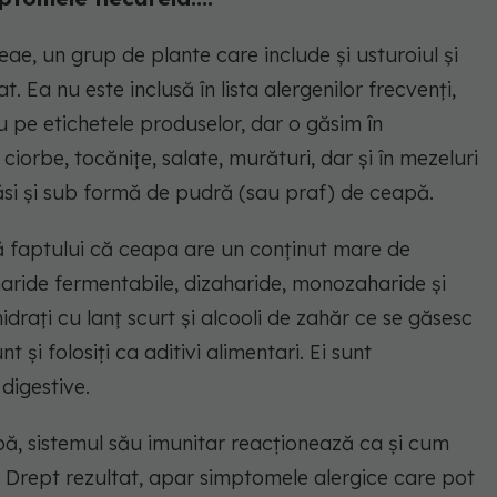
eae, un grup de plante care include și usturoiul și
t. Ea nu este inclusă în lista alergenilor frecvenți,
 pe etichetele produselor, dar o găsim în
iorbe, tocănițe, salate, murături, dar și în mezeluri
ăsi și sub formă de pudră (sau praf) de ceapă.
ză faptului că ceapa are un conținut mare de
ride fermentabile, dizaharide, monozaharide și
hidrați cu lanț scurt și alcooli de zahăr ce se găsesc
 și folosiți ca aditivi alimentari. Ei sunt
digestive.
ă, sistemul său imunitar reacționează ca și cum
. Drept rezultat, apar simptomele alergice care pot