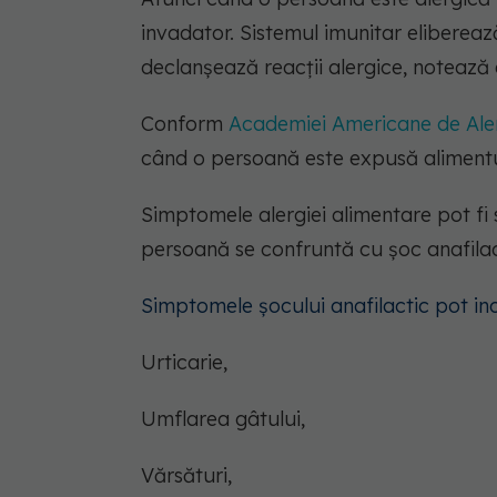
invadator. Sistemul imunitar elibereaz
declanșează reacții alergice, notează 
Conform
Academiei Americane de Aler
când o persoană este expusă alimentul
Simptomele alergiei alimentare pot fi 
persoană se confruntă cu șoc anafilac
Simptomele șocului anafilactic pot in
Urticarie,
Umflarea gâtului,
Vărsături,