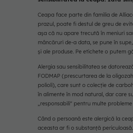
Ceapa face parte din familia de Alliac
prazul, poate fi destul de greu de evita
așa că nu apare trecută în meniuri sau
mâncăruri de-a data, se pune în supe, c
și ale produse. Pe etichete o putem g
Alergia sau sensibilitatea se datorea
FODMAP (prescurtarea de la oligozaha
polioli), care sunt o colecție de carbo
în alimente în mod natural, dar care sunt
„responsabili" pentru multe probleme 
Când o persoană este alergică la ceap
aceasta ar fi o substanță periculoasă