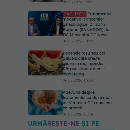
06.08.2026, 11:52
EXCLUSIV
Tratamentul
modern al cancerelor
ginecologice. Dr. Sorin
Bogdan (SANADOR), la
DC Medical și DC News
06.08.2026, 10:29
Pepenele roșu sau cel
galben: care crește
glicemia mai repede.
Răspunsul unui medic
diabetolog
06.08.2026, 09:36
Adevărul despre
tratamentul cu doze mari
de Vitamina D în cancerul
colorectal
06.08.2026, 08:06
URMĂREȘTE-NE ȘI PE:
Trei lucruri pe care trebuie