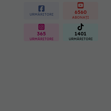
să le faci după 45 de ani
ca să întârzii demența cu
până la 13 ani
6560
URMĂRITORI
06.08.2026, 13:03
ABONAȚI
365
1401
URMĂRITORI
URMĂRITORI