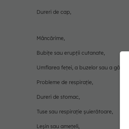
Dureri de cap,
Mâncărime,
Bubițe sau erupții cutanate,
Umflarea feței, a buzelor sau a gâtulu
Probleme de respirație,
Dureri de stomac,
Tuse sau respirație șuierătoare,
Leșin sau amețeli,