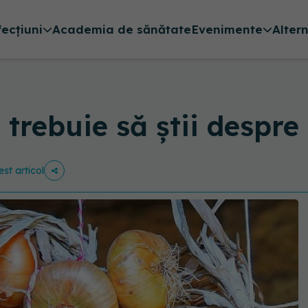
fecțiuni
Academia de sănătate
Evenimente
Alter
e trebuie să știi despr
est articol