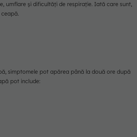
 umflare și dificultăți de respirație. Iată care sunt,
a ceapă.
apă, simptomele pot apărea până la două ore după
eapă pot include: