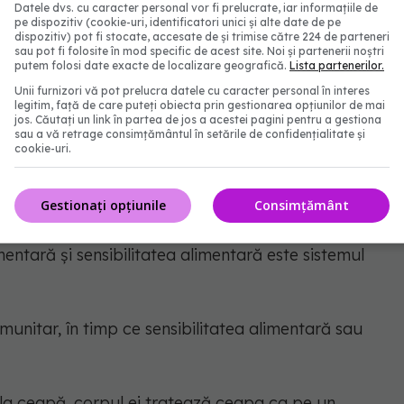
Datele dvs. cu caracter personal vor fi prelucrate, iar informațiile de
pe dispozitiv (cookie-uri, identificatori unici și alte date de pe
dispozitiv) pot fi stocate, accesate de și trimise către 224 de parteneri
sau pot fi folosite în mod specific de acest site. Noi și partenerii noștri
putem folosi date exacte de localizare geografică.
Lista partenerilor.
Unii furnizori vă pot prelucra datele cu caracter personal în interes
legitim, față de care puteți obiecta prin gestionarea opțiunilor de mai
jos. Căutați un link în partea de jos a acestei pagini pentru a gestiona
sau a vă retrage consimțământul în setările de confidențialitate și
cookie-uri.
itate
Gestionați opțiunile
Consimțământ
imentară și sensibilitatea alimentară este sistemul
munitar, în timp ce sensibilitatea alimentară sau
la ceapă, corpul ei tratează ceapa ca pe un