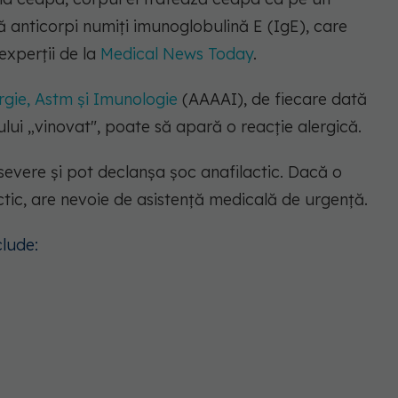
ă anticorpi numiți imunoglobulină E (IgE), care
experții de la
Medical News Today
.
gie, Astm și Imunologie
(AAAAI), de fiecare dată
ui „vinovat", poate să apară o reacție alergică.
severe și pot declanșa șoc anafilactic. Dacă o
tic, are nevoie de asistență medicală de urgență.
clude: