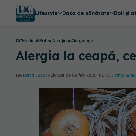
Lifestyle
Doza de sănătate
Boli și a
DCMedical
›
Boli și Afecțiuni
›
Alergologie
Alergia la ceapă, c
De
Dana Lascu
Publicat pe 06 feb 2020, 00:31
Distribuie ac