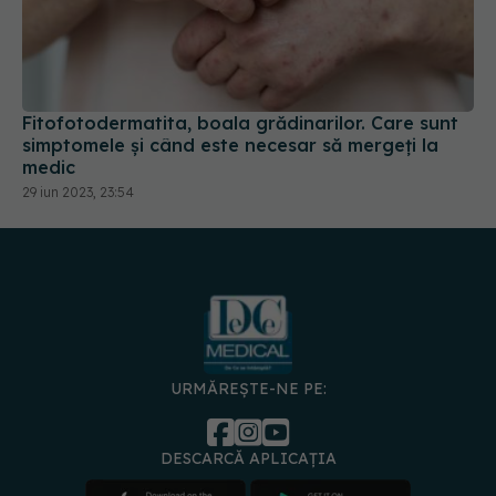
Fitofotodermatita, boala grădinarilor. Care sunt
simptomele și când este necesar să mergeți la
medic
29 iun 2023, 23:54
URMĂREȘTE-NE PE:
DESCARCĂ APLICAȚIA
spre
Medici și
Politica de
Politica
Gestionați
Contact
Declarați