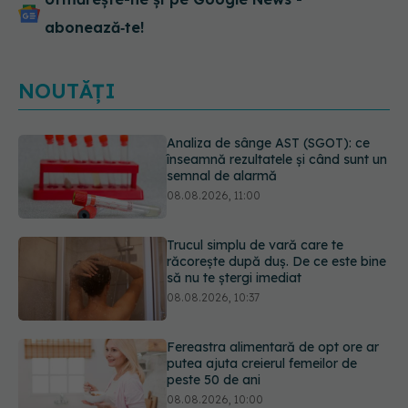
abonează‑te!
NOUTĂȚI
Trucul simplu de vară care te
răcorește după duș. De ce este bine
să nu te ștergi imediat
08.08.2026, 10:37
Fereastra alimentară de opt ore ar
putea ajuta creierul femeilor de
peste 50 de ani
08.08.2026, 10:00
Ceaiul care ajută organismul să
lupte cu inflamația. Poate regla
glicemia și colesterolul