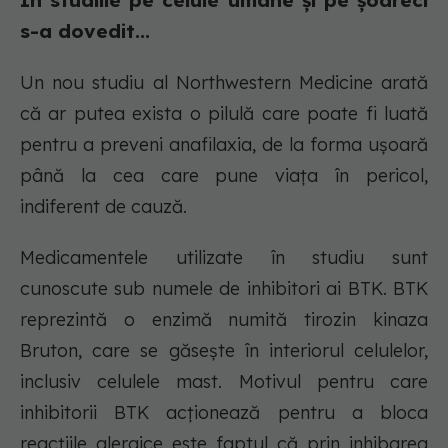
În studiile pe celule umane și pe șoareci
s-a dovedit...
Un nou studiu al Northwestern Medicine arată
că ar putea exista o pilulă care poate fi luată
pentru a preveni anafilaxia, de la forma ușoară
până la cea care pune viața în pericol,
indiferent de cauză.
Medicamentele utilizate în studiu sunt
cunoscute sub numele de inhibitori ai BTK. BTK
reprezintă o enzimă numită tirozin kinaza
Bruton, care se găsește în interiorul celulelor,
inclusiv celulele mast. Motivul pentru care
inhibitorii BTK acționează pentru a bloca
reacțiile alergice este faptul că prin inhibarea