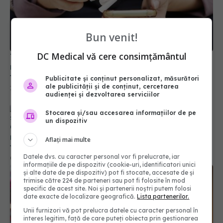
Telefoanele, magnet pentru alergeni. Cum se
manifestă simptomele. De câte ori și cu ce ar
trebui să îți cureți smartphone-ul
Bun venit!
17 noi 2022, 08:02
DC Medical vă cere consimțământul
Publicitate și conținut personalizat, măsurători
Ce se întâmplă dacă păstrezi rufele murdare în
ale publicității și de conținut, cercetarea
mașina de spălat. Detaliul dezgustător care te va
audienței și dezvoltarea serviciilor
face să renunți la acest obicei
Stocarea și/sau accesarea informațiilor de pe
02 dec 2023, 19:59
un dispozitiv
Aflați mai multe
Datele dvs. cu caracter personal vor fi prelucrate, iar
informațiile de pe dispozitiv (cookie-uri, identificatori unici
și alte date de pe dispozitiv) pot fi stocate, accesate de și
trimise către 224 de parteneri sau pot fi folosite în mod
specific de acest site. Noi și partenerii noștri putem folosi
date exacte de localizare geografică.
Lista partenerilor.
Unii furnizori vă pot prelucra datele cu caracter personal în
interes legitim, față de care puteți obiecta prin gestionarea