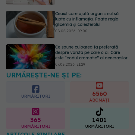
08.08.2026, 09:00
Ce spune culoarea ta preferată
despre vârsta pe care o ai. Care
este "codul cromatic" al generațiilor
07.08.2026, 21:29
URMĂREȘTE-NE ȘI PE:
Analiza de sânge AST (SGOT): ce
înseamnă rezultatele și când sunt un
semnal de alarmă
6560
08.08.2026, 11:00
URMĂRITORI
ABONAȚI
365
1401
URMĂRITORI
URMĂRITORI
ARTICOLE SIMILARE