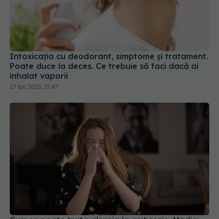
Intoxicația cu deodorant, simptome și tratament.
Poate duce la deces. Ce trebuie să faci dacă ai
inhalat vaporii
27 ian 2023, 15:47
Cum se poate trata alergia la ambrozie. Medic:
Efectele se văd încă din primul sezon
16 mai 2022, 17:13