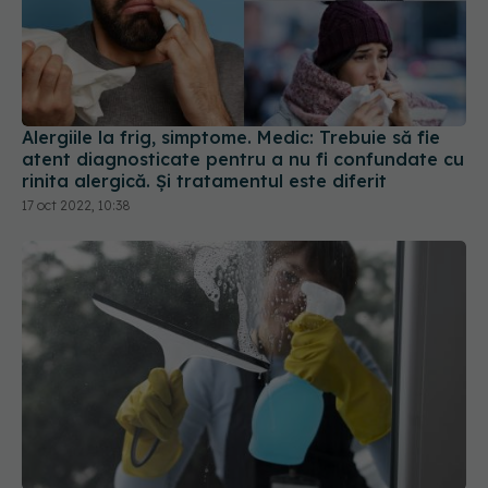
Alergiile la frig, simptome. Medic: Trebuie să fie
atent diagnosticate pentru a nu fi confundate cu
rinita alergică. Și tratamentul este diferit
17 oct 2022, 10:38
Geamurile murdare, pericol pentru sănătate. Ce
se întâmplă dacă nu ștergi geamurile în mod
regulat
06 oct 2023, 22:30