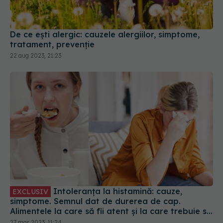
tratament, prevenție
22 aug 2023, 21:23
Intoleranța la histamină: cauze,
EXCLUSIV
simptome. Semnul dat de durerea de cap.
Alimentele la care să fii atent și la care trebuie să
renunți
27 mar 2023, 11:24