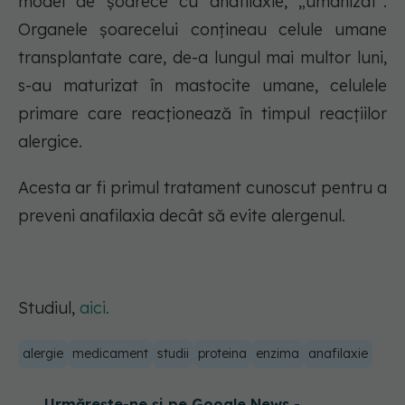
model de șoarece cu anafilaxie, „umanizat”.
Organele șoarecelui conțineau celule umane
transplantate care, de-a lungul mai multor luni,
s-au maturizat în mastocite umane, celulele
primare care reacționează în timpul reacțiilor
alergice.
Acesta ar fi primul tratament cunoscut pentru a
preveni anafilaxia decât să evite alergenul.
Studiul,
aici.
alergie
medicament
studii
proteina
enzima
anafilaxie
Urmărește-ne și pe Google News -