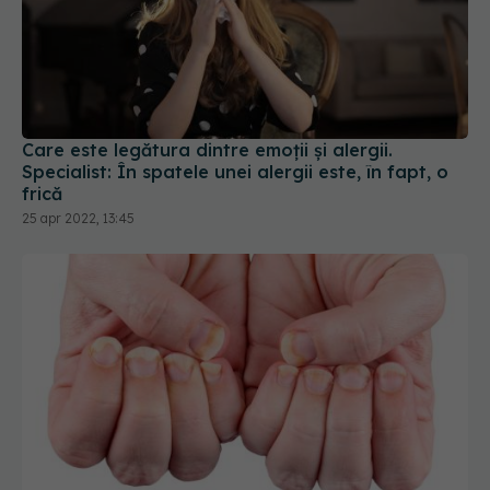
Care este legătura dintre emoții și alergii.
Specialist: În spatele unei alergii este, în fapt, o
frică
25 apr 2022, 13:45
Manichiura cu gel, alergie severă: M-am temut că
aș putea chiar să-mi pierd un deget. S-a făcut
mov. Se desprindeau unghiile. Nici acum nu îmi
pot folosi mâinile
08 mai 2023, 19:21