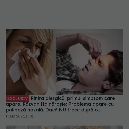
Rinita alergică: primul simptom care
EXCLUSIV
apare. Răzvan Hainăroșie: Problema apare cu
polipoză nazală. Dacă NU trece după o
săptămână, mergi la medic
13 sep 2023, 11:01