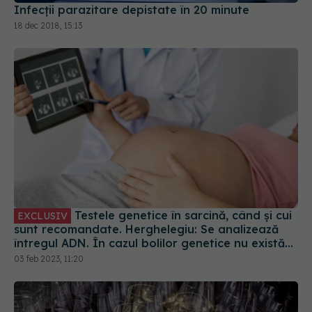
Infecții parazitare depistate în 20 minute
18 dec 2018, 15:13
Testele genetice în sarcină, când și cui
EXCLUSIV
sunt recomandate. Herghelegiu: Se analizează
întregul ADN. În cazul bolilor genetice nu există
tratament. Nu putem schimba ADN-ul
03 feb 2023, 11:20