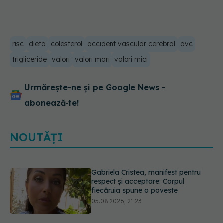
risc
dieta
colesterol
accident vascular cerebral
avc
trigliceride
valori
valori mari
valori mici
Urmărește-ne și pe Google News -
abonează‑te!
NOUTĂȚI
Prof. dr. Valeriu Gheorghiță intră în
Board-ul Editorial al revistei
Scientific Reports, din Nature
Portfolio
05.08.2026, 21:09