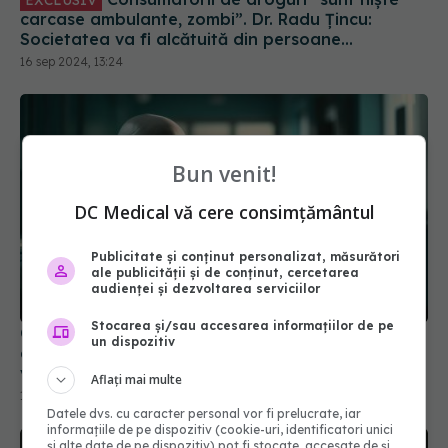
carcase ambulante, zombi”. Dr. Radu Țincu:
Societatea va fi alcătuită din persoane
disfuncționale
16 sep 2024, 13:24
Bun venit!
DC Medical vă cere consimțământul
Publicitate și conținut personalizat, măsurători
ale publicității și de conținut, cercetarea
audienței și dezvoltarea serviciilor
Stocarea și/sau accesarea informațiilor de pe
Cele două senzații pe care le simt oamenii înainte
un dispozitiv
de moarte. Sunt cele mai des întâlnire. Nu este
vorba de durere
Aflați mai multe
17 ian 2024, 17:24
Datele dvs. cu caracter personal vor fi prelucrate, iar
informațiile de pe dispozitiv (cookie-uri, identificatori unici
și alte date de pe dispozitiv) pot fi stocate, accesate de și