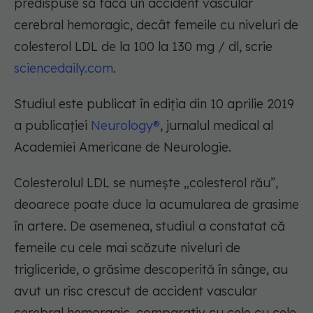
predispuse să facă un accident vascular
cerebral hemoragic, decât femeile cu niveluri de
colesterol LDL de la 100 la 130 mg / dl, scrie
sciencedaily.com
.
Studiul este publicat în ediția din 10 aprilie 2019
a publicației
Neurology®
, jurnalul medical al
Academiei Americane de Neurologie.
Colesterolul LDL se numește „colesterol rău”,
deoarece poate duce la acumularea de grasime
în artere. De asemenea, studiul a constatat că
femeile cu cele mai scăzute niveluri de
trigliceride, o grăsime descoperită în sânge, au
avut un risc crescut de accident vascular
cerebral hemoragic, comparativ cu cele cu cele