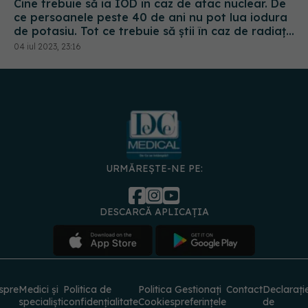
Cine trebuie să ia IOD în caz de atac nuclear. De
ce persoanele peste 40 de ani nu pot lua iodura
de potasiu. Tot ce trebuie să știi în caz de radiații
radioactive
04 iul 2023, 23:16
URMĂREȘTE-NE PE:
DESCARCĂ APLICAȚIA
spre
Medici și
Politica de
Politica
Gestionați
Contact
Declarați
specialiști
confidențialitate
Cookies
preferințele
de