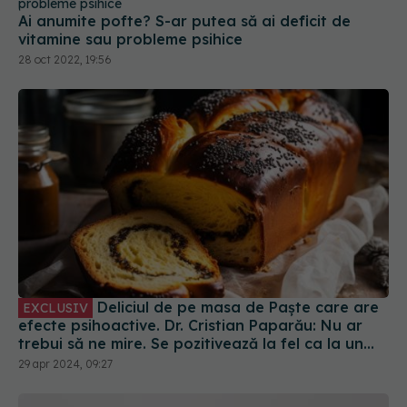
Ai anumite pofte? S-ar putea să ai deficit de
vitamine sau probleme psihice
28 oct 2022, 19:56
Deliciul de pe masa de Paște care are
EXCLUSIV
efecte psihoactive. Dr. Cristian Paparău: Nu ar
trebui să ne mire. Se pozitivează la fel ca la un
consumator de droguri de mare risc
29 apr 2024, 09:27