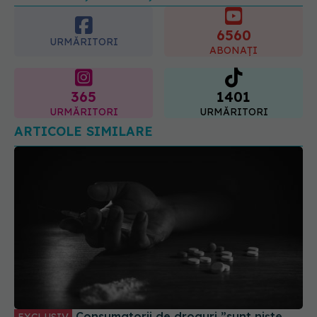
6560
URMĂRITORI
ABONAȚI
365
1401
URMĂRITORI
URMĂRITORI
ARTICOLE SIMILARE
Consumatorii de droguri ”sunt niște
EXCLUSIV