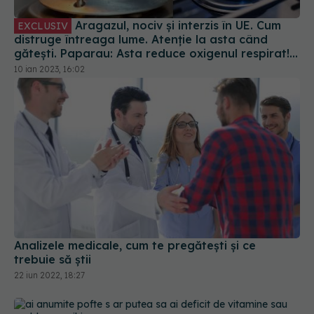
Aragazul, nociv și interzis în UE. Cum
EXCLUSIV
distruge întreaga lume. Atenție la asta când
gătești. Paparau: Asta reduce oxigenul respirat!
În România mulți se încălzesc direct la flacăra
10 ian 2023, 16:02
aragazului
Analizele medicale, cum te pregătești și ce
trebuie să știi
22 iun 2022, 18:27