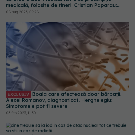
medicală, folosite de tineri. Cristian Paparau:
Creează o distorsiune a percepției
08 aug 2023, 09:28
Boala care afectează doar bărbații.
EXCLUSIV
Alexei Romanov, diagnosticat. Herghelegiu:
Simptomele pot fi severe
03 feb 2023, 11:30