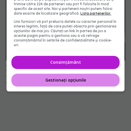
trimise către 224 de parteneri sau pot fi folosite în mod
specific de acest site. Noi și partenerii noștri putem folosi
date exacte de localizare geografică.
Lista partenerilor.
Unii furnizori vă pot prelucra datele cu caracter personal în
interes legitim, față de care puteți obiecta prin gestionarea
opțiunilor de mai jos. Căutați un link în partea de jos a
acestei pagini pentru a gestiona sau a vă retrage
consimțământul în setările de confidențialitate și cookie-
uri.
Consimțământ
Apropierea morții, prevestită prin semne clare, cu
o lună înainte. Ce se întâmplă în ultimele ore de
viață
Gestionați opțiunile
05 oct 2022, 09:17