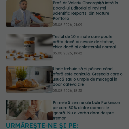
Testul de 10 minute care poate
arăta dacă ai nevoie de statine,
chiar dacă ai colesterolul normal
05.08.2026, 19:42
Unde trebuie să ții pâinea când
afară este caniculă. Greșeala care o
usucă sau o umple de mucegai în
doar câteva zile
05.08.2026, 18:33
Primele 5 semne ale bolii Parkinson
pe care 80% dintre oameni le
ignoră. Nu e vorba doar despre
tremor
05.08.2026, 17:31
Gabriela Cristea, manifest pentru
respect și acceptare: Corpul
fiecăruia spune o poveste
05.08.2026, 21:23
URMĂREȘTE-NE ȘI PE: