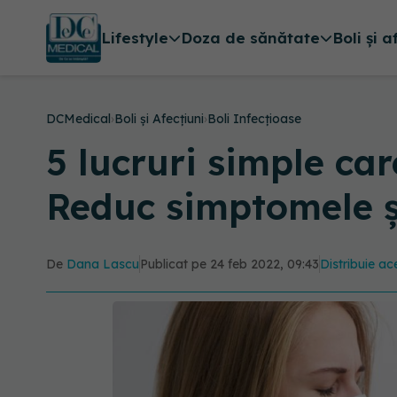
Lifestyle
Doza de sănătate
Boli și a
DCMedical
›
Boli și Afecțiuni
›
Boli Infecțioase
5 lucruri simple car
Reduc simptomele ș
De
Dana Lascu
Publicat pe 24 feb 2022, 09:43
Distribuie ace