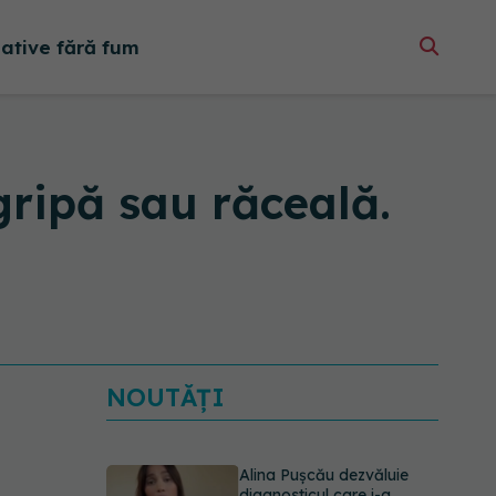
native fără fum
gripă sau răceală.
NOUTĂȚI
Alina Pușcău dezvăluie
diagnosticul care i-a