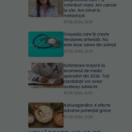
schimbat viața: Am cancer
la sân. Am intrat în
metastază
07.08.2026, 12:39
Greșeala care îți crește
tensiunea arterială. Nu
este doar sarea din solniță
07.08.2026, 12:14
Schimbare majoră la
examenul de medic
specialist din 2026. Toți
candidații vor avea
aceleași subiecte
07.08.2026, 11:52
Ashwagandha: 4 efecte
adverse potențial grave
07.08.2026, 11:03