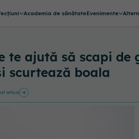
fecțiuni
Academia de sănătate
Evenimente
Alter
e te ajută să scapi de 
i scurtează boala
st articol