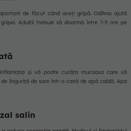
important de făcut când aveți gripă. Odihna ajută
 gripei. Adulții trebuie să doarmă între 7-9 ore pe
ată
inflamația și vă poate curăța mucoasa care vă
 de linguriță de sare într-o cană de apă caldă. Apa
zal salin
u a reduce congestia nazală. Medicul și farmacistul