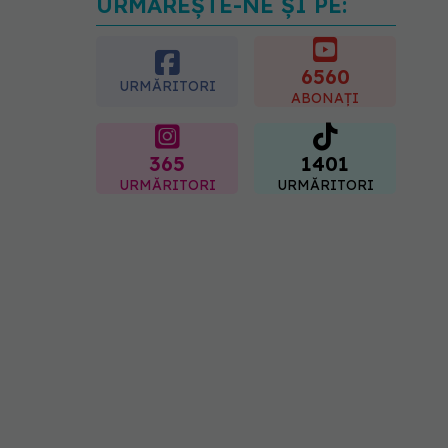
URMĂREȘTE-NE ȘI PE:
Ți-ai mărit buzele? Cele 4
greșeli care pot strica
rezultatul după injectarea
cu acid hialuronic
6560
URMĂRITORI
07.08.2026, 13:54
ABONAȚI
365
1401
URMĂRITORI
URMĂRITORI