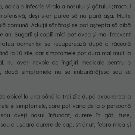
adică o infecție virală a nasului și gâtului (tractul
e inofensivă, deși s-ar putea să nu pară așa. Multe
ală comună. Adulții sănătoși se pot aștepta să aibă
re an. Sugarii și copiii mici pot avea și mai frecvent
itatea oamenilor se recuperează după o răceală
ă la 10 zile, dar simptomele pot dura mai mult la
, nu aveți nevoie de îngrijiri medicale pentru o
a, dacă simptomele nu se îmbunătățesc sau se
e obicei la una până la trei zile după expunerea la
ele și simptomele, care pot varia de la o persoană
sau aveți nasul înfundat, durere în gât, tuse,
 sau o ușoară durere de cap, strănut, febra mică și