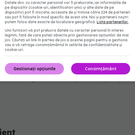
Datele dvs. cu caracter personal vor fi prelucrate, iar informațiile de
pe dispozitiv (cookie-uri, identificatori unici și alte date de pe
dispozitiv) pot fi stocate, accesate de și trimise către 224 de parteneri
sau pot fi folosite în mod specific de acest site. Noi și partenerii noștri
putem folosi date exacte de localizare geografică.
Lista partenerilor.
Unii furnizori vă pot prelucra datele cu caracter personal în interes
legitim, față de care puteți obiecta prin gestionarea opțiunilor de mai
jos. Căutați un link în partea de jos a acestei pagini pentru a gestiona
le mai importante modalități de a controla gripa.
sau a vă retrage consimțământul în setările de confidențialitate și
cookie-uri.
shidratarea. Evitați lichidele precum alcoolul și
 urinarea și pot agrava deshidratarea. O supă caldă
Gestionați opțiunile
Consimțământ
d cu miere și lămâie sunt perfecte. La cea puteți
le nazale. Important e să aveți o dietă ușoară, dar
ient