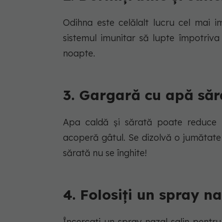
Odihna este celălalt lucru cel mai 
sistemul imunitar să lupte împotriva
noapte.
3. Gargară cu apă săr
Apa caldă și sărată poate reduce 
acoperă gâtul. Se dizolvă o jumătate
sărată nu se înghite!
4. Folosiți un spray na
Încercați un spray nazal salin pentr