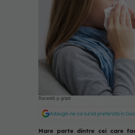
Raceală și gripă
Adaugă-ne ca sursă preferată în Go
Mare parte dintre cei care fa