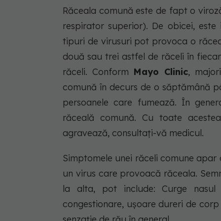
Răceala comună este de fapt o viroză, 
respirator superior). De obicei, est
tipuri de virusuri pot provoca o răce
două sau trei astfel de răceli în fieca
răceli. Conform
Mayo Clinic
, major
comună în decurs de o săptămână pân
persoanele care fumează. În general
răceală comună. Cu toate aceste
agravează, consultați-vă medicul.
Simptomele unei răceli comune apar d
un virus care provoacă răceala. Semn
la alta, pot include: Curge nasul 
congestionare, ușoare dureri de corp
senzație de rău în general.