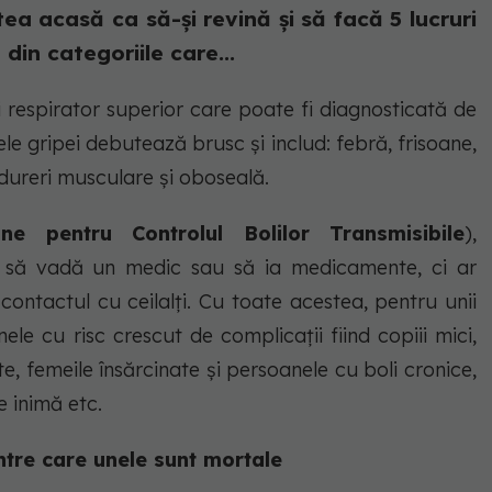
ea acasă ca să-și revină și să facă 5 lucruri
din categoriile care...
ui respirator superior care poate fi diagnosticată de
e gripei debutează brusc și includ: febră, frisoane,
, dureri musculare și oboseală.
ne pentru Controlul Bolilor Transmisibile
),
 să vadă un medic sau să ia medicamente, ci ar
contactul cu ceilalți. Cu toate acestea, pentru unii
le cu risc crescut de complicații fiind copiii mici,
e, femeile însărcinate și persoanele cu boli cronice,
e inimă etc.
dintre care unele sunt mortale