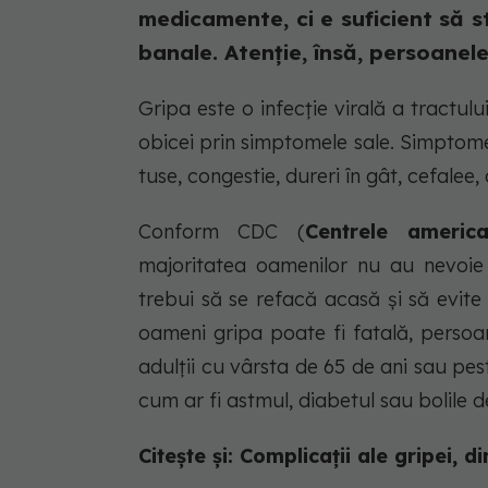
medicamente, ci e suficient să st
banale. Atenție, însă, persoanele 
Gripa este o infecție virală a tractul
obicei prin simptomele sale. Simptomel
tuse, congestie, dureri în gât, cefalee
Conform CDC (
Centrele america
majoritatea oamenilor nu au nevoie
trebui să se refacă acasă și să evite 
oameni gripa poate fi fatală, persoane
adulții cu vârsta de 65 de ani sau pest
cum ar fi astmul, diabetul sau bolile d
Citește și: Complicații ale gripei, 