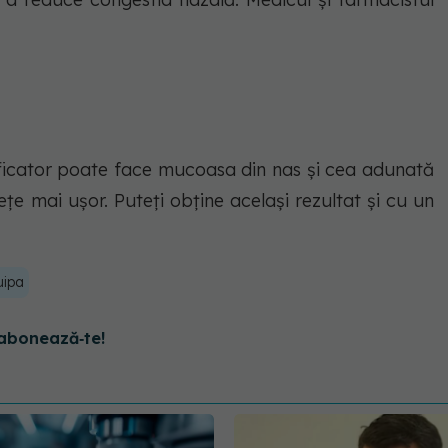
ificator poate face mucoasa din nas și cea adunată
țe mai ușor. Puteți obține același rezultat și cu un
uipa
abonează‑te!