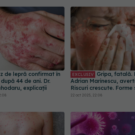
z de lepră confirmat în
Gripa, fatală. 
EXCLUSIV
după 44 de ani. Dr.
Adrian Marinescu, avert
hodaru, explicații
Riscuri crescute. Forme
2:08
22 oct 2025, 22:08