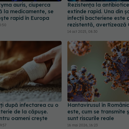
yma auris, ciuperca
Rezistența la antibiotic
tă la medicamente, se
extinde rapid. Una din ș
ște rapid în Europa
infecții bacteriene este 
rezistentă, avertizează
0:50
14 oct 2025, 08:30
ți după infectarea cu o
Hantavirusul în România
terie de la căpușe.
este, cum se transmite ș
entru oameni crește
sunt riscurile reale
9:57
16 mai 2026, 16:23