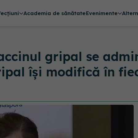
fecțiuni
Academia de sănătate
Evenimente
Alter
accinul gripal se admi
ipal își modifică în fi