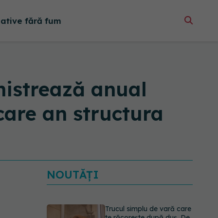
native fără fum
nistrează anual
ecare an structura
NOUTĂȚI
Trucul simplu de vară care
te răcorește după duș. De