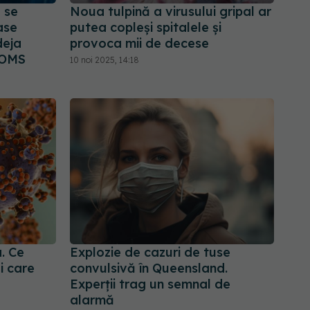
e se
Noua tulpină a virusului gripal ar
ase
putea copleși spitalele și
deja
provoca mii de decese
 OMS
10 noi 2025, 14:18
. Ce
Explozie de cazuri de tuse
i care
convulsivă în Queensland.
Experții trag un semnal de
alarmă