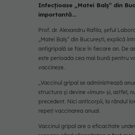
Infecţioase „Matei Balş” din Bucu
importantă...
Prof. dr. Alexandru Rafila, şeful Labor
„Matei Balş” din Bucureşti, explică în
antigripală se face în fiecare an. De as
este perioada cea mai bună pentru vac
vaccineze.
„Vaccinul gripal se administrează anual
structura și devine «imun» și, astfel, 
precedent. Nici anticorpii, la rândul lo
repeți vaccinarea anual.
Vaccinul gripal are o eficacitate unde