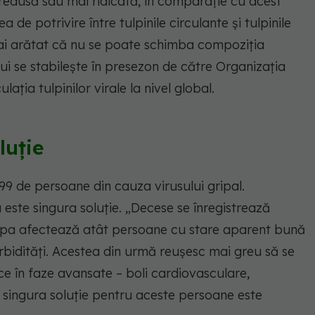
redusă sau mai ridicată, în comparație cu acest
 de potrivire între tulpinile circulante și tulpinile
a mai arătat că nu se poate schimba compoziția
ui se stabilește în presezon de către Organizația
lația tulpinilor virale la nivel global.
luție
99 de persoane din cauza virusului gripal.
este singura soluție. „Decese se înregistrează
ripa afectează atât persoane cu stare aparent bună
bidități. Acestea din urmă reușesc mai greu să se
ce în faze avansate – boli cardiovasculare,
, singura soluție pentru aceste persoane este