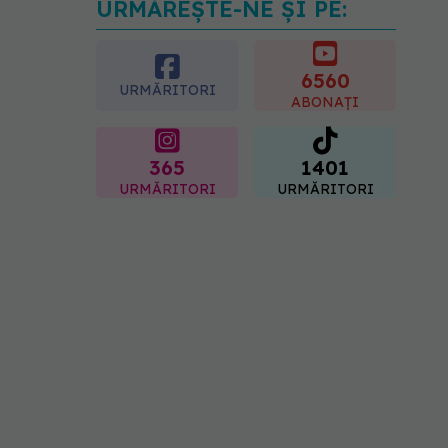
URMĂREȘTE-NE ȘI PE:
Analiza de sânge AST
(SGOT): ce înseamnă
rezultatele și când sunt un
semnal de alarmă
6560
URMĂRITORI
08.08.2026, 11:00
ABONAȚI
365
1401
URMĂRITORI
URMĂRITORI