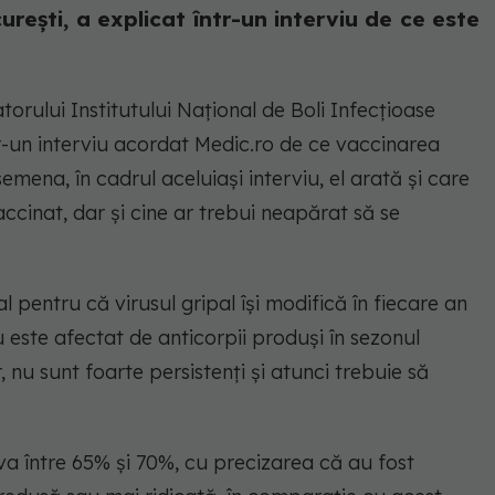
reşti, a explicat într-un interviu de ce este
atorului Institutului Naţional de Boli Infecţioase
tr-un interviu acordat Medic.ro de ce vaccinarea
emena, în cadrul aceluiași interviu, el arată și care
cinat, dar și cine ar trebui neapărat să se
 pentru că virusul gripal își modifică în fiecare an
nu este afectat de anticorpii produși în sezonul
r, nu sunt foarte persistenți și atunci trebuie să
va între 65% și 70%, cu precizarea că au fost