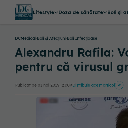
Lifestyle
Doza de sănătate
Boli și a
DCMedical
›
Boli și Afecțiuni
›
Boli Infecțioase
Alexandru Rafila: V
pentru că virusul gr
Publicat pe 01 noi 2019, 23:09
Distribuie acest articol