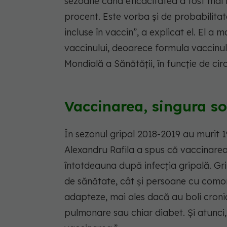
sezoane când eficacitatea a fost mai 
procent. Este vorba și de probabilitatea
incluse în vaccin”, a explicat el. El 
vaccinului, deoarece formula vaccinul
Mondială a Sănătății, în funcție de circu
Vaccinarea, singura so
În sezonul gripal 2018-2019 au murit 1
Alexandru Rafila a spus că vaccinarea 
întotdeauna după infecția gripală. G
de sănătate, cât și persoane cu comor
adapteze, mai ales dacă au boli croni
pulmonare sau chiar diabet. Și atunci