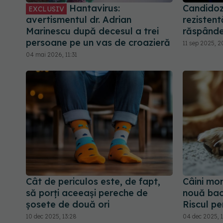
Hantavirus:
Candidoz
EXCLUSIV
avertismentul dr. Adrian
rezisten
Marinescu după decesul a trei
răspânde
persoane pe un vas de croazieră
11 sep 2025, 2
04 mai 2026, 11:31
Cât de periculos este, de fapt,
Câini mor
să porți aceeași pereche de
nouă bac
șosete de două ori
Riscul p
10 dec 2025, 13:28
04 dec 2025, 1