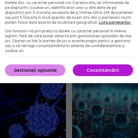
Datele dvs. cu caracter personal vor fi prelucrate, iar informațiile de
de medicii de familie”, a mai explciat el la
pe dispozitiv (cookie-uri, identificatori unici și alte date de pe
dispozitiv) pot fi stocate, accesate de și trimise către 224 de parteneri
sau pot fi folosite în mod specific de acest site. Noi și partenerii noștri
putem folosi date exacte de localizare geografică.
Lista partenerilor.
Unii furnizori vă pot prelucra datele cu caracter personal în interes
legitim, față de care puteți obiecta prin gestionarea opțiunilor de mai
jos. Căutați un link în partea de jos a acestei pagini pentru a gestiona
sau a vă retrage consimțământul în setările de confidențialitate și
abonează‑te!
cookie-uri.
Gestionați opțiunile
Consimțământ