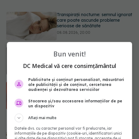
Ce poți mânca și ce trebuie să eviți
dacă ai gastrită: exemplu de meniu
care reduce inflamația stomacului
08.08.2026, 19:00
Microplasticele pot traversa bariera
Bun venit!
placentară și modifica hormonii
08.08.2026, 18:00
DC Medical vă cere consimțământul
Publicitate și conținut personalizat, măsurători
Trucul genial cu ceai negru pentru
ale publicității și de conținut, cercetarea
păr. Tot mai multe femei îl adoră
audienței și dezvoltarea serviciilor
08.08.2026, 17:00
Stocarea și/sau accesarea informațiilor de pe
un dispozitiv
Aflați mai multe
Medicamentul folosit de peste 60 de
ani care acționează într-un loc
Datele dvs. cu caracter personal vor fi prelucrate, iar
neașteptat
informațiile de pe dispozitiv (cookie-uri, identificatori unici
08.08.2026, 16:00
și alte date de pe dispozitiv) pot fi stocate, accesate de și