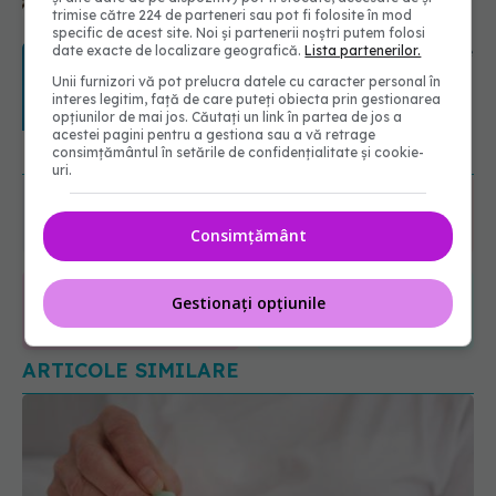
trimise către 224 de parteneri sau pot fi folosite în mod
specific de acest site. Noi și partenerii noștri putem folosi
Transpirații nocturne: semnul ignorat
date exacte de localizare geografică.
Lista partenerilor.
care poate ascunde probleme
Unii furnizori vă pot prelucra datele cu caracter personal în
serioase de sănătate
interes legitim, față de care puteți obiecta prin gestionarea
08.08.2026, 20:00
opțiunilor de mai jos. Căutați un link în partea de jos a
acestei pagini pentru a gestiona sau a vă retrage
URMĂREȘTE-NE ȘI PE:
consimțământul în setările de confidențialitate și cookie-
uri.
6560
URMĂRITORI
Consimțământ
ABONAȚI
Gestionați opțiunile
365
1401
URMĂRITORI
URMĂRITORI
ARTICOLE SIMILARE