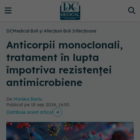
DCMedical
›
Boli și Afecțiuni
›
Boli Infecțioase
Anticorpii monoclonali,
tratament în lupta
împotriva rezistenței
antimicrobiene
De
Monika Baciu
Publicat pe 18 sep 2024, 16:50
Distribuie acest articol