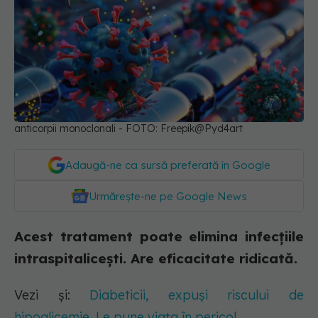
anticorpii monoclonali - FOTO: Freepik@Pyd4art
Adaugă-ne ca sursă preferată în Google
Urmărește-ne pe Google News
Acest tratament poate elimina infecțiile
intraspitalicești. Are eficacitate ridicată.
Vezi și:
Diabeticii, expuși riscului de
hipoglicemie. Le pune viața în pericol