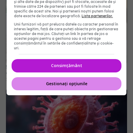
și alte date de pe dispozitiv) pot fi stocate, accesate de și
trimise către 224 de parteneri sau pot fi folosite în mod
specific de acest site. Noi și partenerii noștri putem folosi
date exacte de localizare geografică.
Lista partenerilor.
Unii furnizori vă pot prelucra datele cu caracter personal în
interes legitim, față de care puteți obiecta prin gestionarea
opțiunilor de mai jos. Căutați un link în partea de jos a
acestei pagini pentru a gestiona sau a vă retrage
consimțământul în setările de confidențialitate și cookie-
uri.
Consimțământ
5 locuri din camerele de hotel unde se ascund
cele mai multe bacterii
16 aug 2025, 17:30
Gestionați opțiunile