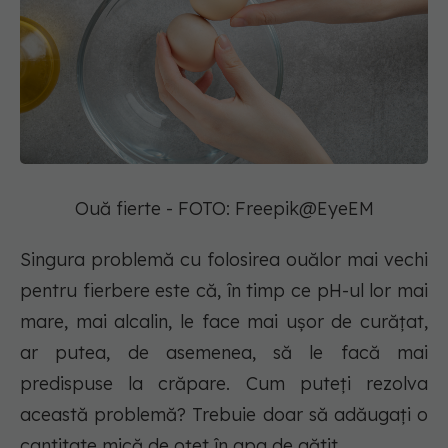
Ouă fierte - FOTO: Freepik@EyeEM
Singura problemă cu folosirea ouălor mai vechi
pentru fierbere este că, în timp ce pH-ul lor mai
mare, mai alcalin, le face mai ușor de curățat,
ar putea, de asemenea, să le facă mai
predispuse la crăpare. Cum puteți rezolva
această problemă? Trebuie doar să adăugați o
cantitate mică de oțet în apa de gătit.