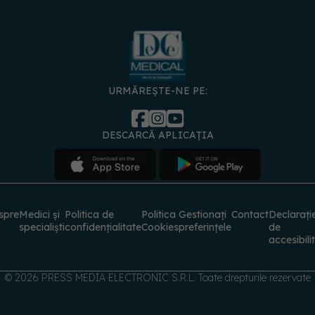
URMĂREȘTE-NE PE:
DESCARCĂ APLICAȚIA
spre
Medici și
Politica de
Politica
Gestionați
Contact
Declarați
specialiști
confidențialitate
Cookies
preferințele
de
accesibili
© 2026 PRESS MEDIA ELECTRONIC S.R.L. Toate drepturile rezervate