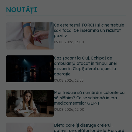
NOUTĂȚI
Caz șocant la Cluj. Echipaj de
ambulanță atacat în timpul unei
misiuni în Cluj. Șoferul a ajuns la
operație.
09.08.2026, 12:55
Mai trebuie să numărăm caloriile ca
să slăbim? Ce se schimbă în era
medicamentelor GLP-1
09.08.2026, 12:00
Dieta care îți distruge creierul,
potrivit cercetătorilor de la Harvard
09.08.2026, 11:45
Cum folosești uleiul esențial de