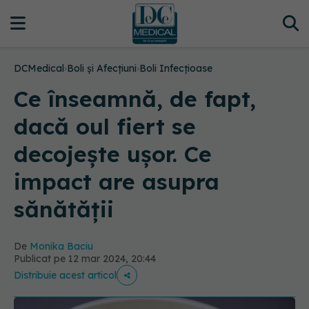
DCMedical
›
Boli și Afecțiuni
›
Boli Infecțioase
Ce înseamnă, de fapt,
dacă oul fiert se
decojește ușor. Ce
impact are asupra
sănătății
De
Monika Baciu
Publicat pe 12 mar 2024, 20:44
Distribuie acest articol