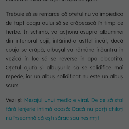
Trebuie să se remarce că oțetul nu va împiedica
de fapt coaja oului să se crăpească în timp ce
fierbe. În schimb, va acționa asupra albuminei
din interiorul cojii, întărind-o astfel încât, dacă
coaja se crăpă, albușul va rămâne înăuntru în
vezică în loc să se reverse în apa clocotită.
Oțetul ajută și albușurile să se solidifice mai
repede, iar un albuș solidificat nu este un albuș
scurs.
Vezi și:
Mesajul unui medic e viral. De ce să stai
fără lenjerie intimă acasă: Dacă nu porți chiloți
nu înseamnă că ești sărac sau nesimțit