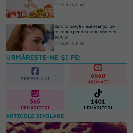
rozmarin pentru a opri căderea
părului
09.08.2026, 11:00
Ce este testul TORCH și cine trebuie
să-l facă. Ce înseamnă un rezultat
pozitiv
09.08.2026, 13:00
URMĂREȘTE-NE ȘI PE:
6560
URMĂRITORI
ABONAȚI
365
1401
URMĂRITORI
URMĂRITORI
ARTICOLE SIMILARE