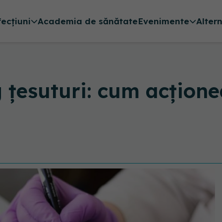
fecțiuni
Academia de sănătate
Evenimente
Alter
g țesuturi: cum acțion