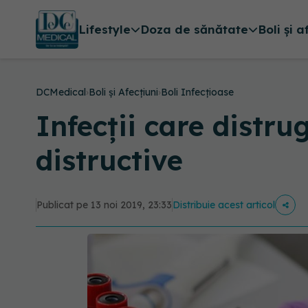
Lifestyle
Doza de sănătate
Boli și a
DCMedical
›
Boli și Afecțiuni
›
Boli Infecțioase
Infecții care distru
distructive
Publicat pe 13 noi 2019, 23:33
Distribuie acest articol