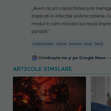
„Avem acum capacitatea prin metageno
implicați în infecțiile polimicrobien
modul în care microbii lucrează împreu
paraziți.”
medicament
infectii
bacterii
virusi
tesut
Urmărește-ne și pe Google News - 
ARTICOLE SIMILARE