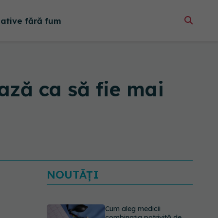
native fără fum
ează ca să fie mai
NOUTĂȚI
Ilie Bolojan, anunț despre
spitale în contextul crizei