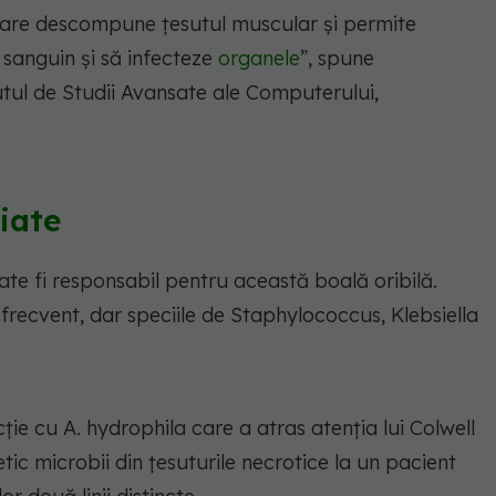
 care descompune țesutul muscular și permite
l sanguin și să infecteze
organele
”, spune
tutul de Studii Avansate ale Computerului,
iate
te fi responsabil pentru această boală oribilă.
recvent, dar speciile de Staphylococcus, Klebsiella
cție cu A. hydrophila care a atras atenția lui Colwell
etic microbii din țesuturile necrotice la un pacient