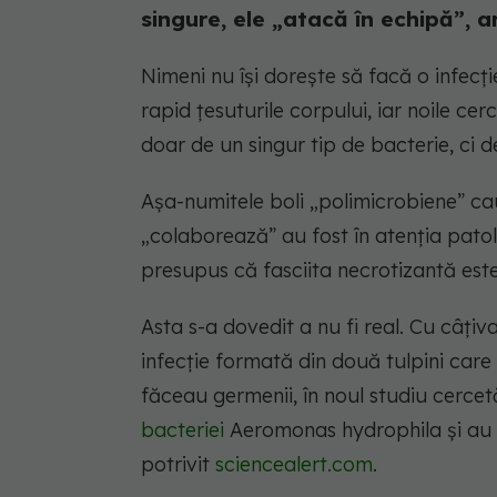
singure, ele „atacă în echipă”, a
Nimeni nu își dorește să facă o infecți
rapid țesuturile corpului, iar noile ce
doar de un singur tip de bacterie, ci d
Așa-numitele boli „polimicrobiene” cau
„colaborează” au fost în atenția patol
presupus că fasciita necrotizantă est
Asta s-a dovedit a nu fi real. Cu câțiv
infecție formată din două tulpini car
făceau germenii, în noul studiu cercetă
bacteriei
Aeromonas hydrophila și au d
potrivit
sciencealert.com
.