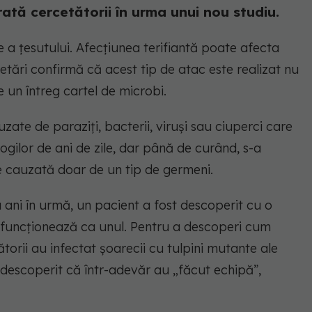
rată cercetătorii în urma unui nou studiu.
e a țesutului. Afecțiunea terifiantă poate afecta
rcetări confirmă că acest tip de atac este realizat nu
e un întreg cartel de microbi.
zate de paraziți, bacterii, viruși sau ciuperci care
ogilor de ani de zile, dar până de curând, s-a
e cauzată doar de un tip de germeni.
a ani în urmă, un pacient a fost descoperit cu o
e funcționează ca unul. Pentru a descoperi cum
torii au infectat șoarecii cu tulpini mutante ale
escoperit că într-adevăr au „făcut echipă”,