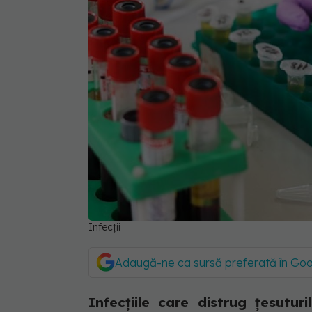
Infecții
Adaugă-ne ca sursă preferată în Go
Infecțiile care distrug țesutu