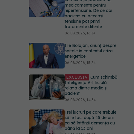
energetice
06.08.2026, 15:24
EXCLUSIV
Cum schimbă
Inteligența Artificială
relația dintre medic și
pacient
06.08.2026, 14:34
Trei lucruri pe care trebuie
să le faci după 45 de ani
ca să întârzii demența cu
până la 13 ani
06.08.2026, 13:03
Colebil și Panzcebil,
blocate temporar în
farmacii. ANMDMR
explică de ce a luat
măsura
06.08.2026, 16:37
URMĂREȘTE-NE ȘI PE: