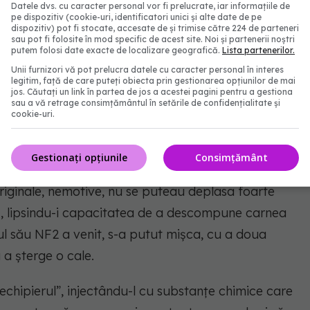
bate” concurenții, în schimb a fost înarmat cu o
Datele dvs. cu caracter personal vor fi prelucrate, iar informațiile de
pe dispozitiv (cookie-uri, identificatori unici și alte date de pe
i importante de citire a genelor din propriile celule,
dispozitiv) pot fi stocate, accesate de și trimise către 224 de parteneri
sau pot fi folosite în mod specific de acest site. Noi și partenerii noștri
ură către inimă.
putem folosi date exacte de localizare geografică.
Lista partenerilor.
Unii furnizori vă pot prelucra datele cu caracter personal în interes
legitim, față de care puteți obiecta prin gestionarea opțiunilor de mai
jos. Căutați un link în partea de jos a acestei pagini pentru a gestiona
sau a vă retrage consimțământul în setările de confidențialitate și
cest ultim studiu cercetătorii au făcut schimb de
cookie-uri.
să acționeze un pic mai mult ca și coechipierul său.
state pe șoareci pentru a le urmări patologia.
Gestionați opțiunile
Consimțământ
riginale, nemotive, nu se puteau deplasa foarte
ă, lipsindu-i capacitatea de a descompune carnea
l său NF2 a venit, s-a putut mișca, cu a doua
 a șterge o cale.
oechipierul”, injectându-l cu substanțe chimice care