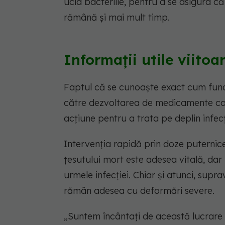
ucid bacteriile, pentru a se asigura c
rămână și mai mult timp.
Informații utile viitoa
Faptul că se cunoaște exact cum funcț
către dezvoltarea de medicamente care
acțiune pentru a trata pe deplin infec
Intervenția rapidă prin doze puternice
țesutului mort este adesea vitală, dar
urmele infecției. Chiar și atunci, supra
rămân adesea cu deformări severe.
„Suntem încântați de această lucrare 