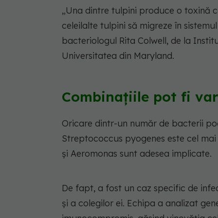
„Una dintre tulpini produce o toxină
celeilalte tulpini să migreze în sistemu
bacteriologul Rita Colwell, de la Insti
Universitatea din Maryland.
Combinațiile pot fi var
Oricare dintr-un număr de bacterii poa
Streptococcus pyogenes este cel mai f
și Aeromonas sunt adesea implicate.
De fapt, a fost un caz specific de infe
și a colegilor ei. Echipa a analizat gen