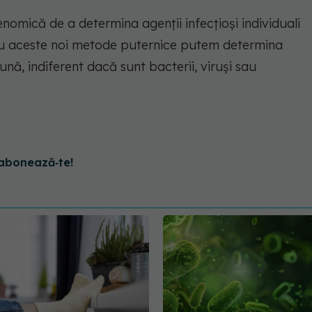
mică de a determina agenții infecțioși individuali
e. Cu aceste noi metode puternice putem determina
nă, indiferent dacă sunt bacterii, viruși sau
abonează‑te!