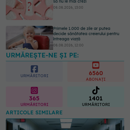
decide sănătatea creierului pentru
întreaga viață
08.08.2026, 12:00
Trucul simplu care face pepenele
verde mult mai ușor de tăiat
08.08.2026, 15:32
URMĂREȘTE-NE ȘI PE:
6560
URMĂRITORI
ABONAȚI
365
1401
URMĂRITORI
URMĂRITORI
ARTICOLE SIMILARE