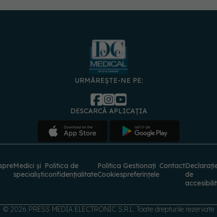
URMĂREȘTE-NE PE:
DESCARCĂ APLICAȚIA
spre
Medici și
Politica de
Politica
Gestionați
Contact
Declarați
specialiști
confidențialitate
Cookies
preferințele
de
accesibili
© 2026 PRESS MEDIA ELECTRONIC S.R.L. Toate drepturile rezervate