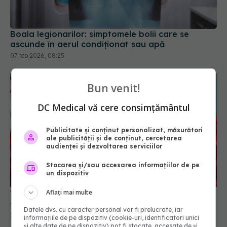
Boala legionarilor: simptomele bolii care se
ascunde în aerul condiționat sau apă
07 feb 2026, 08:25
Bun venit!
DC Medical vă cere consimțământul
Publicitate și conținut personalizat, măsurători
ale publicității și de conținut, cercetarea
audienței și dezvoltarea serviciilor
Stocarea și/sau accesarea informațiilor de pe
un dispozitiv
Aflați mai multe
Virus gripal nou: Subclada K a A(H3N2) detectată
și în România
Datele dvs. cu caracter personal vor fi prelucrate, iar
14 dec 2025, 12:21
informațiile de pe dispozitiv (cookie-uri, identificatori unici
și alte date de pe dispozitiv) pot fi stocate, accesate de și