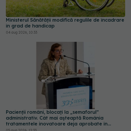
în grad de handicap
04 aug 2026, 10:33
Pacienții români, blocați la „semaforul”
administrativ. Cât mai așteaptă România
tratamentele inovatoare deja aprobate în
Europa
05 aug 2026, 12:33