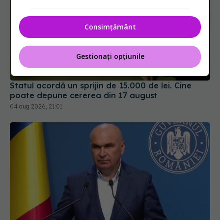
Consimțământ
Statul acordă un sprijin de 15.000 de lei. Cine
Gestionați opțiunile
poate depune cererea din 17 august
04 aug 2026, 21:01
Ilie Bolojan, anunț despre spitale în contextul
crizei energetice