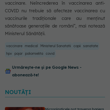
vaccinare. Neîncrederea în vaccinarea anti-
COVID nu trebuie să afecteze vaccinarea cu
vaccinurile tradiționale care au menținut
sănătoase generațiile de români”, mai notează
Ministerul Sănătății.
vaccinare
medical
Ministerul Sanatatii
copii
sanatate
hpv
pojar
poliomielita
covid
Urmărește-ne și pe Google News -
abonează‑te!
NOUTĂȚI
Trucul genial cu ceai negru pentru