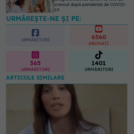
placentară și modifica hormonii
08.08.2026, 18:00
6560
URMĂRITORI
ABONAȚI
365
1401
URMĂRITORI
URMĂRITORI
ARTICOLE SIMILARE
Alina Pușcău dezvăluie diagnosticul care i-a