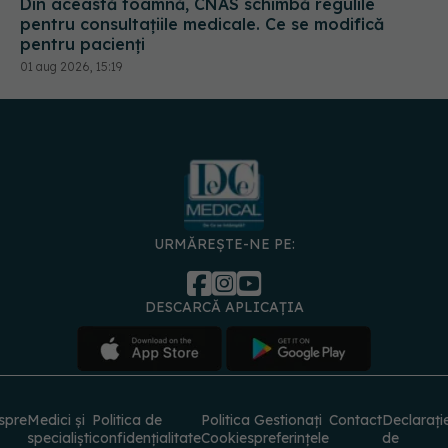
URMĂREȘTE-NE PE:
DESCARCĂ APLICAȚIA
spre
Medici și
Politica de
Politica
Gestionați
Contact
Declarați
specialiști
confidențialitate
Cookies
preferințele
de
accesibili
© 2026 PRESS MEDIA ELECTRONIC S.R.L. Toate drepturile rezervate