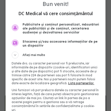
Bun venit!
DC Medical vă cere consimțământul
Publicitate și conținut personalizat, măsurători
ale publicității și de conținut, cercetarea
audienței și dezvoltarea serviciilor
Stocarea și/sau accesarea informațiilor de pe
un dispozitiv
Aflați mai multe
Datele dvs. cu caracter personal vor fi prelucrate, iar
informațiile de pe dispozitiv (cookie-uri, identificatori unici
și alte date de pe dispozitiv) pot fi stocate, accesate de și
trimise către 224 de parteneri sau pot fi folosite în mod
specific de acest site. Noi și partenerii noștri putem folosi
date exacte de localizare geografică.
Lista partenerilor.
Unii furnizori vă pot prelucra datele cu caracter personal în
interes legitim, față de care puteți obiecta prin gestionarea
opțiunilor de mai jos. Căutați un link în partea de jos a
acestei pagini pentru a gestiona sau a vă retrage
consimțământul în setările de confidențialitate și cookie-
uri.