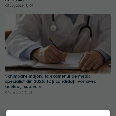
Schimbare majoră la examenul de medic
specialist din 2026. Toți candidații vor avea
aceleași subiecte
07 aug 2026, 11:52