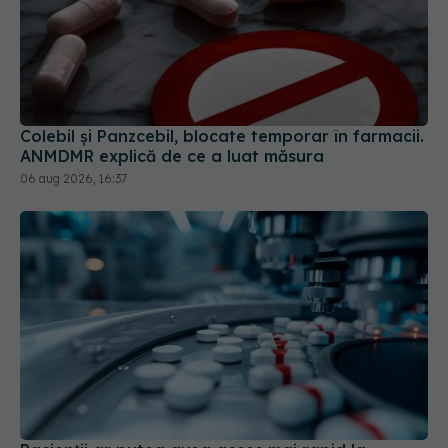
Colebil și Panzcebil, blocate temporar în farmacii.
ANMDMR explică de ce a luat măsura
06 aug 2026, 16:37
Pacienții ar putea avea acces mai rapid la
tratamente. UNIFARM anunță un parteneriat
important
04 aug 2026, 12:30