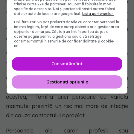
Există două tipuri de variola maimutei - unul din
trimise către 224 de parteneri sau pot fi folosite în mod
specific de acest site. Noi și partenerii noștri putem folosi
Africa de Vest și celălalt din Africa Centrală.
date exacte de localizare geografică.
Lista partenerilor.
Virusul raportat în regiune europeană este
Unii furnizori vă pot prelucra datele cu caracter personal în
interes legitim, față de care puteți obiecta prin gestionarea
varianta vest-africană care este mortală pentru
opțiunilor de mai jos. Căutați un link în partea de jos a
acestei pagini pentru a gestiona sau a vă retrage
aproximativ 1 din 100 de persoane.
consimțământul în setările de confidențialitate și cookie-
uri.
9. Cine este cel mai expus riscului de a face
variola maimutei?
Consimțământ
Oricine are contact apropiat cu o persoană cu
Gestionați opțiunile
variola maimutei se poate infecta. Cu toate
acestea, familia unei persoane cu variola
maimutei prezintă un risc mai mare de infecție
din cauza contactului apropiat.
Persoanele ale căror profesii sau