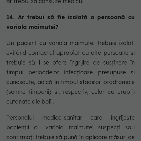
ar trebui să consulte medicul.
14. Ar trebui să fie izolată o persoană cu
variola maimutei?
Un pacient cu variola maimutei trebuie izolat,
evitând contactul apropiat cu alte persoane și
trebuie să i se ofere îngrijire de susținere în
timpul perioadelor infecțioase presupuse și
cunoscute, adică în timpul stadiilor prodromale
(semne timpurii) și, respectiv, celor cu erupții
cutanate ale bolii.
Personalul medico-sanitar care îngrijește
pacienții cu variola maimutei suspecți sau
confirmați trebuie să pună în aplicare măsuri de