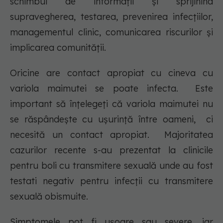
schimbul de informații și sprijinind
supravegherea, testarea, prevenirea infecțiilor,
managementul clinic, comunicarea riscurilor și
implicarea comunității.
Oricine are contact apropiat cu cineva cu
variola maimutei se poate infecta. Este
important să înțelegeți că variola maimutei nu
se răspândește cu ușurință între oameni, ci
necesită un contact apropiat. Majoritatea
cazurilor recente s-au prezentat la clinicile
pentru boli cu transmitere sexuală unde au fost
testati negativ pentru infecții cu transmitere
sexuală obismuite.
Simptomele pot fi ușoare sau severe, iar