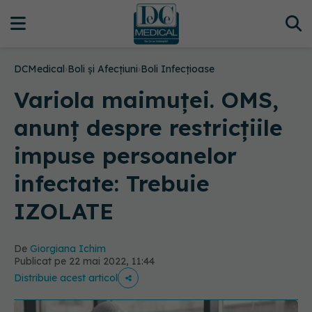
DCMedical
›
Boli și Afecțiuni
›
Boli Infecțioase
Variola maimuței. OMS,
anunț despre restricțiile
impuse persoanelor
infectate: Trebuie
IZOLATE
De
Giorgiana Ichim
Publicat pe 22 mai 2022, 11:44
Distribuie acest articol