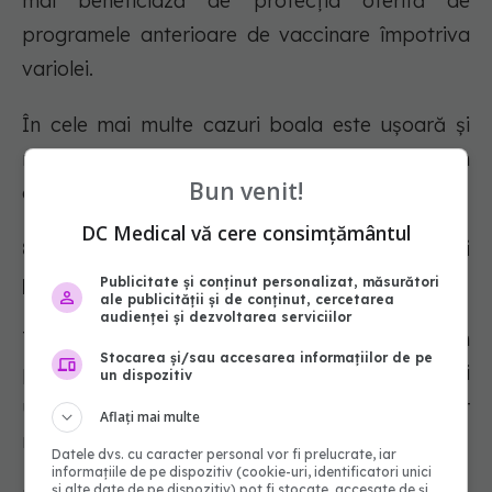
mai beneficiază de protecția oferită de
programele anterioare de vaccinare împotriva
variolei.
În cele mai multe cazuri boala este ușoară și
majoritatea oamenilor se recuperează în termen
Bun venit!
de câteva săptămâni, fără tratament.
DC Medical vă cere consimțământul
8. Cât de gravă este variola maimutei
pentru o persoană infectată?
Publicitate și conținut personalizat, măsurători
ale publicității și de conținut, cercetarea
audienței și dezvoltarea serviciilor
Tratamentul pentru variola maimutei este în
Stocarea și/sau accesarea informațiilor de pe
principal de susținere. Boala este de obicei
un dispozitiv
ușoară și majoritatea celor infectați se vor
Aflați mai multe
recupera în câteva săptămâni, fără tratament.
Datele dvs. cu caracter personal vor fi prelucrate, iar
informațiile de pe dispozitiv (cookie-uri, identificatori unici
și alte date de pe dispozitiv) pot fi stocate, accesate de și