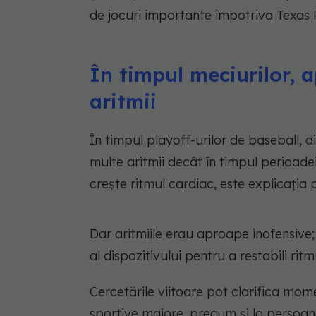
de jocuri importante împotriva Texas 
În timpul meciurilor, 
aritmii
În timpul playoff-urilor de baseball, 
multe aritmii decât în timpul perioade
crește ritmul cardiac, este explicația 
Dar aritmiile erau aproape inofensive
al dispozitivului pentru a restabili ritmu
Cercetările viitoare pot clarifica mom
sportive majore, precum și la persoan