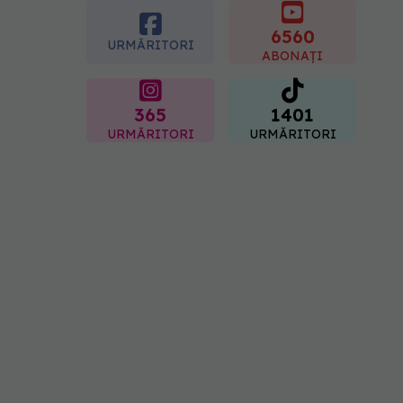
este mai expus
6560
07.08.2026, 17:22
URMĂRITORI
ABONAȚI
365
1401
URMĂRITORI
URMĂRITORI