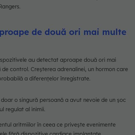
Rangers.
aproape de două ori mai multe
dispozitivele au detectat aproape două ori mai
i de control. Creșterea adrenalinei, un hormon care
probabilă a diferențelor înregistrate.
; doar o singură persoană a avut nevoie de un șoc
l regulat al inimii.
entul aritmiilor în ceea ce privește evenimente
ele fără dispozitive cardiace implantate.