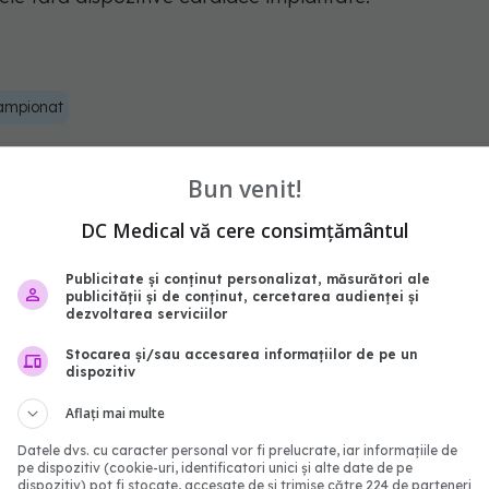
ampionat
abonează‑te!
Bun venit!
DC Medical vă cere consimțământul
Publicitate și conținut personalizat, măsurători ale
publicității și de conținut, cercetarea audienței și
dezvoltarea serviciilor
Stocarea și/sau accesarea informațiilor de pe un
dispozitiv
Aflați mai multe
Datele dvs. cu caracter personal vor fi prelucrate, iar informațiile de
pe dispozitiv (cookie-uri, identificatori unici și alte date de pe
dispozitiv) pot fi stocate, accesate de și trimise către 224 de parteneri