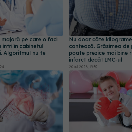
 majoră pe care o faci
Nu doar câte kilograme
 intri în cabinetul
contează. Grăsimea de 
. Algoritmul nu te
poate prezice mai bine r
infarct decât IMC-ul
:24
20 iul 2026, 19:39