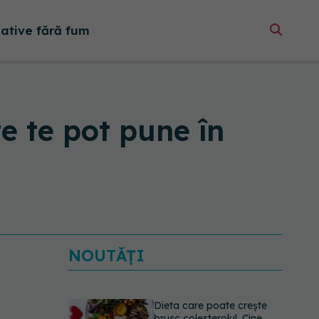
native fără fum
e te pot pune în
NOUTĂȚI
PNRR: 174 de milioane de
lei pentru sănătate într-o