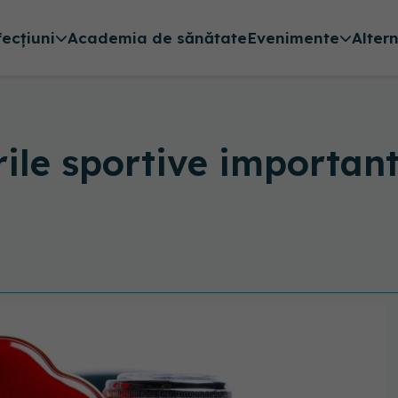
fecțiuni
Academia de sănătate
Evenimente
Alter
rile sportive important