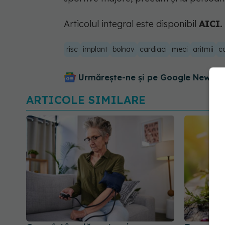
Articolul integral este disponibil
AICI.
risc
implant
bolnav
cardiaci
meci
aritmii
c
Urmărește-ne și pe Google News - 
ARTICOLE SIMILARE