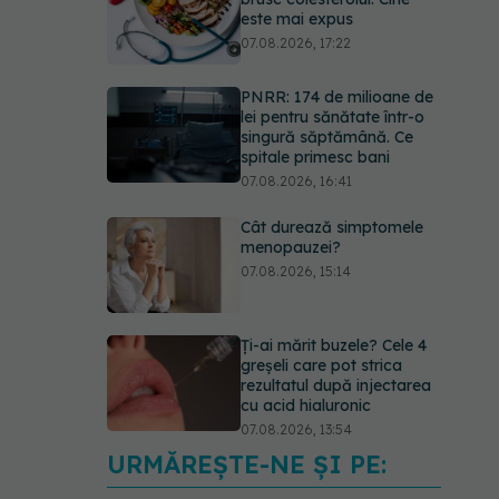
singură săptămână. Ce
spitale primesc bani
07.08.2026, 16:41
Cât durează simptomele
menopauzei?
07.08.2026, 15:14
Ți-ai mărit buzele? Cele 4
greșeli care pot strica
rezultatul după injectarea
cu acid hialuronic
07.08.2026, 13:54
Testul din deget care ar
putea indica riscul pentru 8
boli majore
07.08.2026, 18:34
URMĂREȘTE-NE ȘI PE:
Dieta care poate crește
brusc colesterolul. Cine