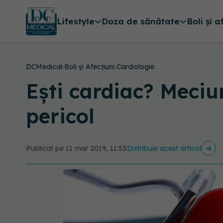
Lifestyle
Doza de sănătate
Boli și a
DCMedical
›
Boli și Afecțiuni
›
Cardiologie
Ești cardiac? Meciu
pericol
Publicat pe 11 mar 2019, 11:53
Distribuie acest articol