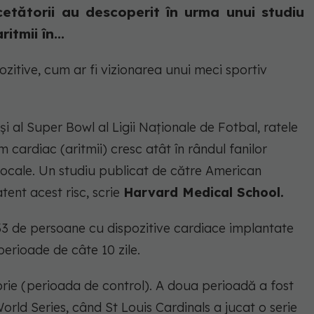
etătorii au descoperit în urma unui studiu
tmii în...
ozitive, cum ar fi vizionarea unui meci sportiv
i al Super Bowl al Ligii Naționale de Fotbal, ratele
 cardiac (aritmii) cresc atât în rândul fanilor
i locale. Un studiu publicat de către American
tent acest risc, scrie
Harvard Medical School.
33 de persoane cu dispozitive cardiace implantate
perioade de câte 10 zile.
brie (perioada de control). A doua perioadă a fost
orld Series, când St Louis Cardinals a jucat o serie