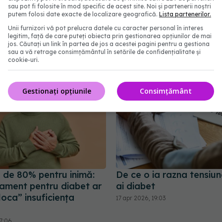
ște tensiunea arterială
Spitalul Clinic SANADO
sau pot fi folosite în mod specific de acest site. Noi și partenerii noștri
. Explicațiile unui medic
marchează rezultate im
putem folosi date exacte de localizare geografică.
Lista partenerilor.
g
în chirurgia cardiovascu
Unii furnizori vă pot prelucra datele cu caracter personal în interes
pediatrică
legitim, față de care puteți obiecta prin gestionarea opțiunilor de mai
1:35
jos. Căutați un link în partea de jos a acestei pagini pentru a gestiona
26 iun 2026, 18:00
sau a vă retrage consimțământul în setările de confidențialitate și
cookie-uri.
Gestionați opțiunile
Consimțământ
e de 80% pentru inimă:
De ce o ia razna tensiu
ament pentru diabet ar
ai diabet
oca” insuficiența
17 apr 2026, 19:03
17:06