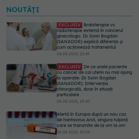
NOUTĂȚI
EXCLUSIV
De ce unele paciente
cu cancer de col uterin nu mai ajung
la operație. Dr. Sorin Bogdan
(SANADOR): Intervenția
chirurgicală, doar în situații
particulare
06.08.2026, 20:45
Alertă în Europa după un nou caz
de hantavirus Anzi, singura tulpină
care se transmite de la om la om
06.08.2026, 20:06
Mii de angajați din Sănătate ar
putea primi salarii mai mari.
Sindicatele cer schimbarea legii
06.08.2026, 19:26