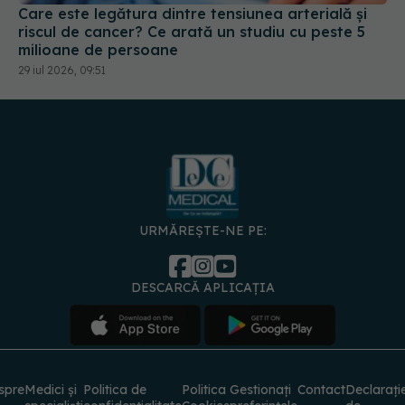
milioane de persoane
29 iul 2026, 09:51
URMĂREȘTE-NE PE:
DESCARCĂ APLICAȚIA
spre
Medici și
Politica de
Politica
Gestionați
Contact
Declarați
specialiști
confidențialitate
Cookies
preferințele
de
accesibili