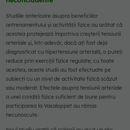
neconcludente
Studiile anterioare asupra beneficiilor
antrenamentului și activității fizice au arătat că
acestea protejează împotriva creșterii tensiunii
arteriale și, într-adevăr, dacă ați fost deja
diagnosticat cu hipertensiune arterială, o puteți
reduce prin exerciții fizice regulate; cu toate
acestea, aceste studii au fost efectuate pe
subiecți cu un nivel de activitate fizică scăzut
sau moderat. Efectele asupra tensiunii arteriale
a unei condiții fizice suficient de bune pentru
participarea la Vasaloppet au rămas
necunoscute.
Noul studiu arată că schiorii au avut un risc