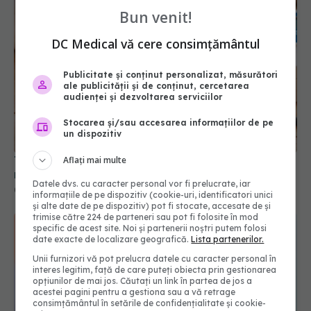
Bun venit!
DC Medical vă cere consimțământul
Publicitate și conținut personalizat, măsurători
ale publicității și de conținut, cercetarea
audienței și dezvoltarea serviciilor
Stocarea și/sau accesarea informațiilor de pe
Tensiunea și colesterolul nu mai depind doar de
un dispozitiv
numărul de kilograme
Aflați mai multe
08 iul 2026, 10:40
Datele dvs. cu caracter personal vor fi prelucrate, iar
informațiile de pe dispozitiv (cookie-uri, identificatori unici
și alte date de pe dispozitiv) pot fi stocate, accesate de și
trimise către 224 de parteneri sau pot fi folosite în mod
specific de acest site. Noi și partenerii noștri putem folosi
date exacte de localizare geografică.
Lista partenerilor.
Unii furnizori vă pot prelucra datele cu caracter personal în
interes legitim, față de care puteți obiecta prin gestionarea
opțiunilor de mai jos. Căutați un link în partea de jos a
acestei pagini pentru a gestiona sau a vă retrage
consimțământul în setările de confidențialitate și cookie-