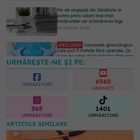
EXCLUSIV
Cancerele ginecologice
care pot fi tratate fără operație. Dr.
Sorin Bogdan (SANADOR): Chirurgia
este indicată doar punctual, pentru
anumite categorii de paciente
06.08.2026, 19:05
URMĂREȘTE-NE ȘI PE:
EXCLUSIV
Brahiterapie vs
radioterapie externă în cancerul
ginecologic. Dr. Sorin Bogdan
6560
(SANADOR) explică diferența și
URMĂRITORI
cum acționează tratamentul
ABONAȚI
06.08.2026, 22:49
365
1401
URMĂRITORI
URMĂRITORI
ARTICOLE SIMILARE