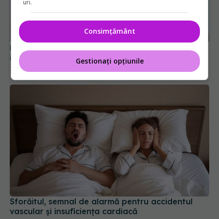
uri.
Hipertensiunea arterială: Obiceiurile simple care
Consimțământ
îți aduc 8 ani în plus de viață
25 mar 2026, 13:26
Gestionați opțiunile
Sforăitul, semnal de alarmă pentru accidentul
vascular și insuficiența cardiacă
16 mai 2026, 21:24