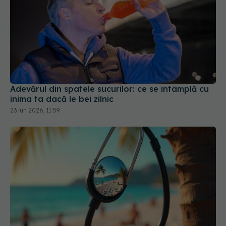
Adevărul din spatele sucurilor: ce se întâmplă cu
inima ta dacă le bei zilnic
23 iun 2026, 11:59
Ce valori ale tensiunii arteriale sunt periculoase
în timpul caniculei. Semnalele pe care nu trebuie