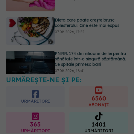
07.08.2026, 17:22
PNRR: 174 de milioane de lei pentru
sănătate într-o singură săptămână.
Ce spitale primesc bani
07.08.2026, 16:41
URMĂREȘTE-NE ȘI PE:
Ce spune culoarea ta preferată
despre vârsta pe care o ai. Care
este "codul cromatic" al generațiilor
6560
07.08.2026, 21:29
URMĂRITORI
ABONAȚI
365
1401
URMĂRITORI
URMĂRITORI
ARTICOLE SIMILARE