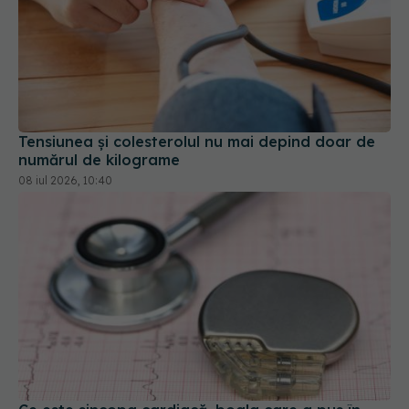
Tensiunea și colesterolul nu mai depind doar de
numărul de kilograme
08 iul 2026, 10:40
Ce este sincopa cardiacă, boala care a pus în
alertă lumea fotbalului după episodul cu Mircea
Lucescu
29 mar 2026, 12:42