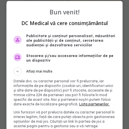
Bun venit!
DC Medical vă cere consimțământul
Publicitate și conținut personalizat, măsurători
ale publicității și de conținut, cercetarea
audienței și dezvoltarea serviciilor
Stocarea și/sau accesarea informațiilor de pe
un dispozitiv
Aflați mai multe
Datele dvs. cu caracter personal vor fi prelucrate, iar
informațiile de pe dispozitiv (cookie-uri, identificatori unici
și alte date de pe dispozitiv) pot fi stocate, accesate de și
trimise către 224 de parteneri sau pot fi folosite în mod
specific de acest site. Noi și partenerii noștri putem folosi
date exacte de localizare geografică.
Lista partenerilor.
Unii furnizori vă pot prelucra datele cu caracter personal în
interes legitim, față de care puteți obiecta prin gestionarea
opțiunilor de mai jos. Căutați un link în partea de jos a
acestei pagini pentru a gestiona sau a vă retrage