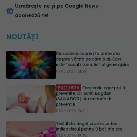
Urmărește-ne și pe Google News -
abonează‑te!
NOUTĂȚI
EXCLUSIV
Cancerele care pot fi
prevenite. Dr. Sorin Bogdan
(SANADOR): Au metode de
prevenție
07.08.2026, 20:09
Testul din deget care ar putea
indica riscul pentru 8 boli majore
07.08.2026, 18:34
Dieta care poate crește brusc
colesterolul. Cine este mai expus