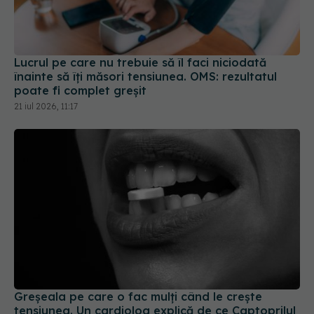
Lucrul pe care nu trebuie să îl faci niciodată
înainte să îți măsori tensiunea. OMS: rezultatul
poate fi complet greșit
21 iul 2026, 11:17
Greșeala pe care o fac mulți când le crește
tensiunea. Un cardiolog explică de ce Captoprilul
sub limbă nu este recomandat
28 iul 2026, 15:54