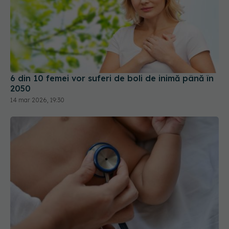
6 din 10 femei vor suferi de boli de inimă până în
2050
14 mar 2026, 19:30
Screening-ul neonatal cardiac,
EXCLUSIV
esențial. Prof. dr. Victor Costache (SANADOR):
Reduce numărul copiilor care pierd lupta cu bolile
cardiace
09 feb 2026, 13:20