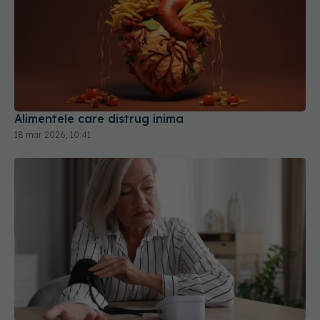
Alimentele care distrug inima
18 mar 2026, 10:41
Tensiunea diastolică scăzută la femeile vârstnice,
mortală. Medicii trag un semnal de alarmă
25 ian 2026, 11:46