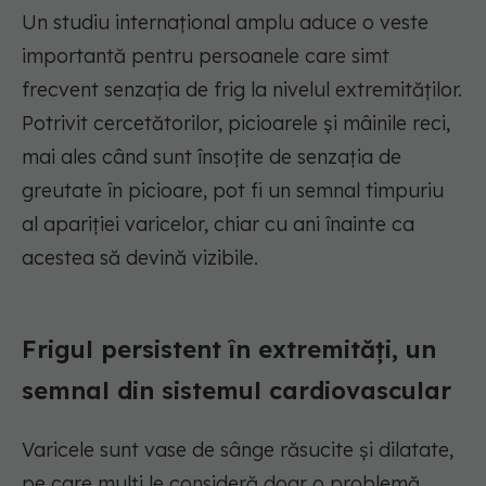
Un studiu internațional amplu aduce o veste
importantă pentru persoanele care simt
frecvent senzația de frig la nivelul extremităților.
Potrivit cercetătorilor, picioarele și mâinile reci,
mai ales când sunt însoțite de senzația de
greutate în picioare, pot fi un semnal timpuriu
al apariției varicelor, chiar cu ani înainte ca
acestea să devină vizibile.
Frigul persistent în extremități, un
semnal din sistemul cardiovascular
Varicele sunt vase de sânge răsucite și dilatate,
pe care mulți le consideră doar o problemă