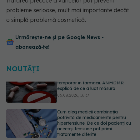
tratarea precoce a varicelor pot preveni
probleme serioase, mult mai importante decât
o simplă problemă cosmetică.
Urmărește-ne și pe Google News -
abonează‑te!
NOUTĂȚI
Cum aleg medicii combinația
potrivită de medicamente pentru
hipertensiune. De ce doi pacienți cu
aceeași tensiune pot primi
tratamente diferite
06.08.2026, 16:19
Ilie Bolojan, anunț despre spitale în
contextul crizei energetice