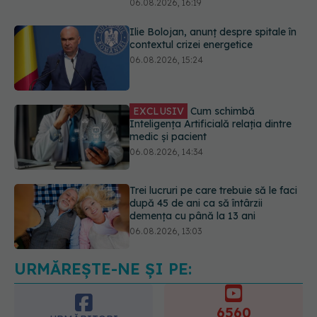
06.08.2026, 15:24
EXCLUSIV
Cum schimbă
Inteligența Artificială relația dintre
medic și pacient
06.08.2026, 14:34
Trei lucruri pe care trebuie să le faci
după 45 de ani ca să întârzii
demența cu până la 13 ani
06.08.2026, 13:03
Colebil și Panzcebil, blocate
temporar în farmacii. ANMDMR
explică de ce a luat măsura
06.08.2026, 16:37
URMĂREȘTE-NE ȘI PE:
6560