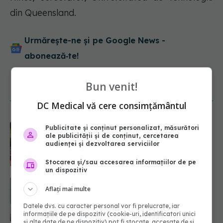
din Queensland.
Urmărește-ne și pe Google News -
abonează‑te!
Bun venit!
NOUTĂȚI
DC Medical vă cere consimțământul
Diagnosticele de autism la fete au
Publicitate și conținut personalizat, măsurători
crescut după pandemia de COVID-
ale publicității și de conținut, cercetarea
19
audienței și dezvoltarea serviciilor
08.08.2026, 15:00
Stocarea și/sau accesarea informațiilor de pe
un dispozitiv
Bacteria din intestin care a crescut
Aflați mai multe
forța musculară cu 30%
08.08.2026, 14:00
Datele dvs. cu caracter personal vor fi prelucrate, iar
informațiile de pe dispozitiv (cookie-uri, identificatori unici
și alte date de pe dispozitiv) pot fi stocate, accesate de și