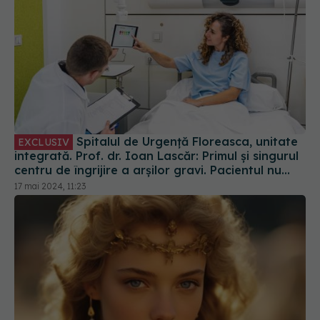
Spitalul de Urgență Floreasca, unitate
EXCLUSIV
integrată. Prof. dr. Ioan Lascăr: Primul și singurul
centru de îngrijire a arșilor gravi. Pacientul nu
este plimbat prin secțiile sau cabinetele din spital
17 mai 2024, 11:23
Trucul folosit de egiptence pentru un
EXCLUSIV
ten impecabil. Prof. Dr. Ioan Lascăr: Estompau