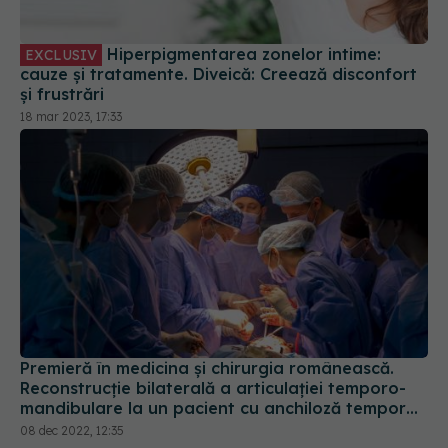
18 mar 2023, 17:33
Premieră în medicina și chirurgia românească.
Reconstrucție bilaterală a articulației temporo-
mandibulare la un pacient cu anchiloză temporo-
mandibulară post-traumatică bilaterală
08 dec 2022, 12:35