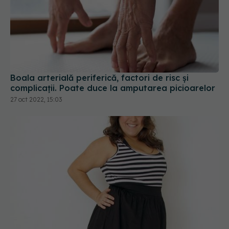
Boala arterială periferică, factori de risc și
complicații. Poate duce la amputarea picioarelor
27 oct 2022, 15:03
Lipedemul: cum ajută liposucția persoanele cu
această afecțiune
28 dec 2019, 21:03