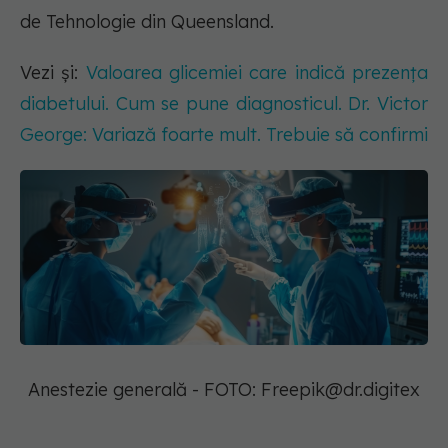
de Tehnologie din Queensland.
Vezi și:
Valoarea glicemiei care indică prezența
diabetului. Cum se pune diagnosticul. Dr. Victor
George: Variază foarte mult. Trebuie să confirmi
Anestezie generală - FOTO:
Freepik@dr.digitex