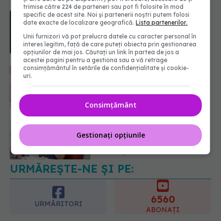
trimise către 224 de parteneri sau pot fi folosite în mod
5 mituri despre menstruație pe care
specific de acest site. Noi și partenerii noștri putem folosi
să nu le mai crezi
date exacte de localizare geografică.
Lista partenerilor.
08.08.2026, 13:00
Unii furnizori vă pot prelucra datele cu caracter personal în
interes legitim, față de care puteți obiecta prin gestionarea
opțiunilor de mai jos. Căutați un link în partea de jos a
acestei pagini pentru a gestiona sau a vă retrage
consimțământul în setările de confidențialitate și cookie-
Primele 1.000 de zile ar putea
uri.
decide sănătatea creierului pentru
întreaga viață
08.08.2026, 12:00
Consimțământ
URMĂREȘTE-NE ȘI PE:
Trucul simplu care face pepenele
verde mult mai ușor de tăiat
Gestionați opțiunile
08.08.2026, 15:32
6560
URMĂRITORI
ABONAȚI
365
1401
URMĂRITORI
URMĂRITORI
ARTICOLE SIMILARE