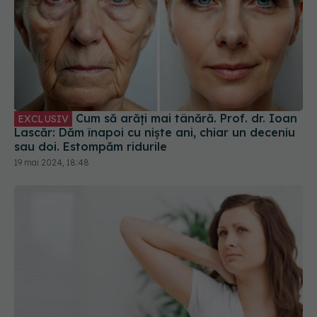
Cum să arăți mai tânără. Prof. dr. Ioan
EXCLUSIV
Lascăr: Dăm înapoi cu niște ani, chiar un deceniu
sau doi. Estompăm ridurile
19 mai 2024, 18:48
Hiperpigmentarea zonelor intime:
EXCLUSIV
cauze și tratamente. Diveică: Creează disconfort
și frustrări