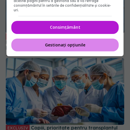
acestei pagini pentru a gestiona sau a vă retrage
consimțământul în setările de confidențialitate și cookie-
uri.
Consimțământ
Tehnica ce operează creierul uman. Dr.
EXCLUSIV
Dan-Răzvan Benția: E un fel de Waze sau Google
Gestionați opțiunile
Maps. Este fabuloasă! Vă dați seama?
13 dec 2023, 19:00
Copiii, prioritate pentru transplantul
EXCLUSIV