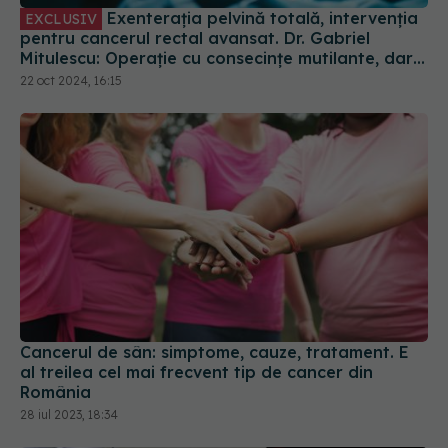
Exenterația pelvină totală, intervenția
EXCLUSIV
pentru cancerul rectal avansat. Dr. Gabriel
Mitulescu: Operație cu consecințe mutilante, dar
singura. Se extirpă toate organele, părțile,
22 oct 2024, 16:15
structurile moi
Cancerul de sân: simptome, cauze, tratament. E
al treilea cel mai frecvent tip de cancer din
România
28 iul 2023, 18:34