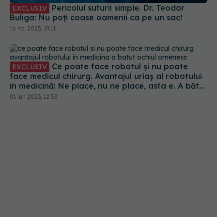
Pericolul suturii simple. Dr. Teodor
EXCLUSIV
Buliga: Nu poți coase oamenii ca pe un sac!
16 noi 2025, 19:11
Ce poate face robotul și nu poate
EXCLUSIV
face medicul chirurg. Avantajul uriaș al robotului
în medicină: Ne place, nu ne place, asta e. A bătut
ochiul omenesc. Ca și cum ai plonja în interiorul
01 iun 2023, 12:53
pacientului