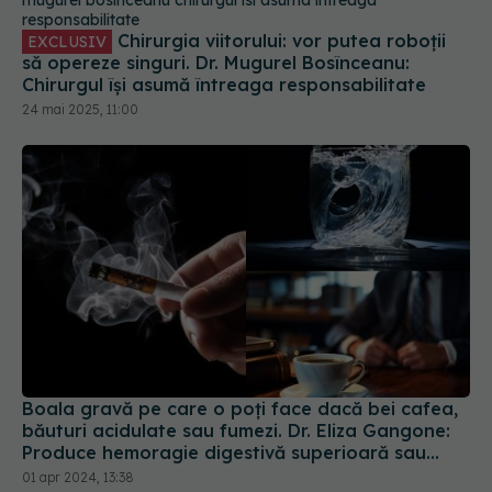
Chirurgia viitorului: vor putea roboții
EXCLUSIV
să opereze singuri. Dr. Mugurel Bosînceanu:
Chirurgul își asumă întreaga responsabilitate
24 mai 2025, 11:00
Boala gravă pe care o poți face dacă bei cafea,
băuturi acidulate sau fumezi. Dr. Eliza Gangone:
Produce hemoragie digestivă superioară sau
infecție
01 apr 2024, 13:38