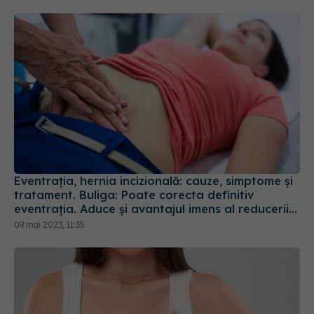
Eventrația, hernia incizională: cauze, simptome și
tratament. Buliga: Poate corecta definitiv
eventrația. Aduce și avantajul imens al reducerii
durerilor
09 mai 2023, 11:35