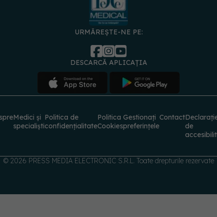
URMĂREȘTE-NE PE:
DESCARCĂ APLICAȚIA
spre
Medici și
Politica de
Politica
Gestionați
Contact
Declarați
specialiști
confidențialitate
Cookies
preferințele
de
accesibili
© 2026 PRESS MEDIA ELECTRONIC S.R.L. Toate drepturile rezervate