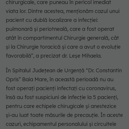
chirurgicale, care puneau în pericol imediat
viata lor. Dintre acestea, menționăm cazul unui
pacient cu dublă localizare a infecției:
pulmonară și periotneală, care a fost operat
atât în compartimentul Chirurgie generală, cât
și la Chirurgie toracică și care a avut o evoluție
favorabilă”, a precizat dr. Leșe Mihaela.
În Spitalul Județean de Urgență “Dr. Constantin
Opris” Baia Mare, în această perioadă nu au
fost operați pacienți infectați cu coronavirus,
însă au fost suspiciuni de infecție la 5 pacienți,
pentru care echipele chirugicale și anestezice
și-au luat toate măsurile de precauție. În aceste
cazuri, echipamentul personalului și circuitele