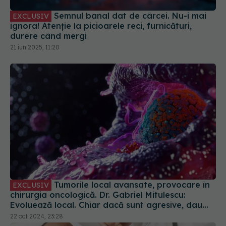
Semnul banal dat de cârcei. Nu-i mai
EXCLUSIV
ignora! Atenție la picioarele reci, furnicături,
durere când mergi
21 iun 2025, 11:20
Tumorile local avansate, provocare în
EXCLUSIV
chirurgia oncologică. Dr. Gabriel Mitulescu:
Evoluează local. Chiar dacă sunt agresive, dau
tardiv metastaze
22 oct 2024, 23:28