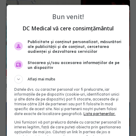
Bun venit!
DC Medical vă cere consimțământul
Publicitate și conținut personalizat, măsurători
ale publicității și de conținut, cercetarea
audienței și dezvoltarea serviciilor
Stocarea și/sau accesarea informațiilor de pe
un dispozitiv
Colonoscopia: vârsta când trebuie
EXCLUSIV
făcută și la ce interval de timp. Atenție dacă ai
Aflați mai multe
peste 45 de ani. Marțian: Sfântul screening
Datele dvs. cu caracter personal vor fi prelucrate, iar
pentru cancerul de colon și cancerul colorectal
22 apr 2023, 09:49
informațiile de pe dispozitiv (cookie-uri, identificatori unici
și alte date de pe dispozitiv) pot fi stocate, accesate de și
trimise către 224 de parteneri sau pot fi folosite în mod
specific de acest site. Noi și partenerii noștri putem folosi
date exacte de localizare geografică.
Lista partenerilor.
Unii furnizori vă pot prelucra datele cu caracter personal în
interes legitim, față de care puteți obiecta prin gestionarea
opțiunilor de mai jos. Căutați un link în partea de jos a