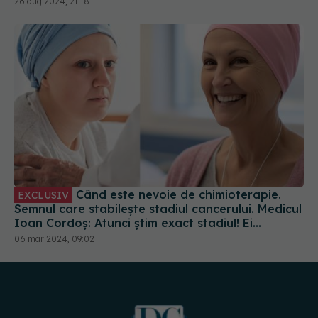
26 aug 2024, 21:18
Când este nevoie de chimioterapie.
EXCLUSIV
Semnul care stabilește stadiul cancerului. Medicul
Ioan Cordoș: Atunci știm exact stadiul! Ei
stabilesc dacă e incipient sau avansat
06 mar 2024, 09:02