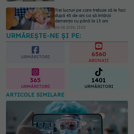
Colebil și Panzcebil, blocate
temporar în farmacii. ANMDMR
explică de ce a luat măsura
06.08.2026, 16:37
URMĂREȘTE-NE ȘI PE:
6560
URMĂRITORI
ABONAȚI
365
1401
URMĂRITORI
URMĂRITORI
ARTICOLE SIMILARE