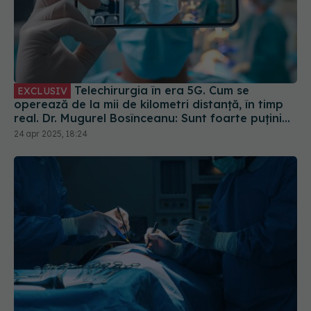
Telechirurgia în era 5G. Cum se
EXCLUSIV
operează de la mii de kilometri distanță, în timp
real. Dr. Mugurel Bosînceanu: Sunt foarte puțini
proctori pe glob. Controlează robotul de la
24 apr 2025, 18:24
distanță