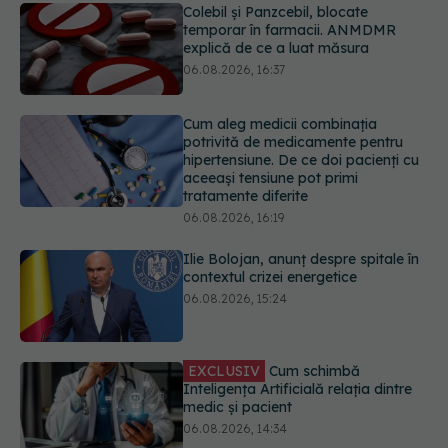
Cum aleg medicii combinația
potrivită de medicamente pentru
hipertensiune. De ce doi pacienți cu
aceeași tensiune pot primi
tratamente diferite
06.08.2026, 16:19
Ilie Bolojan, anunț despre spitale în
contextul crizei energetice
06.08.2026, 15:24
EXCLUSIV
Cum schimbă
Inteligența Artificială relația dintre
medic și pacient
06.08.2026, 14:34
Trei lucruri pe care trebuie să le faci
după 45 de ani ca să întârzii
demența cu până la 13 ani
06.08.2026, 13:03