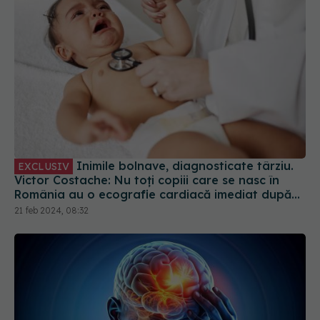
Inimile bolnave, diagnosticate târziu.
EXCLUSIV
Victor Costache: Nu toți copiii care se nasc în
România au o ecografie cardiacă imediat după
naștere. Asta ar salva mai multe vieți
21 feb 2024, 08:32