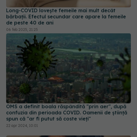
Long-COVID lovește femeile mai mult decât
bărbații. Efectul secundar care apare la femeile
de peste 40 de ani
06 feb 2025, 21:25
OMS a definit boala răspândită "prin aer", după
confuzia din perioada COVID. Oamenii de știință
spun că "ar fi putut să coste vieți"
22 apr 2024, 10:01