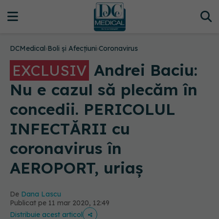
DCMedical
›
Boli și Afecțiuni
›
Coronavirus
Andrei Baciu:
EXCLUSIV
Nu e cazul să plecăm în
concedii. PERICOLUL
INFECTĂRII cu
coronavirus în
AEROPORT, uriaș
De
Dana Lascu
Publicat pe 11 mar 2020, 12:49
Distribuie acest articol