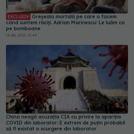
Greșeala mortală pe care o facem
EXCLUSIV
când suntem răciți. Adrian Marinescu: Le luăm ca
pe bomboane
14 dec 2023, 15:44
China neagă acuzația CIA cu privire la apariția
COVID din laborator: E extrem de puţin probabil
să fi existat o scurgere din laborator