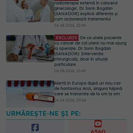
radioterapie externă în cancerul
ginecologic. Dr. Sorin Bogdan
(SANADOR) explică diferența și
cum acționează tratamentul
06.08.2026, 22:49
EXCLUSIV
De ce unele paciente
cu cancer de col uterin nu mai ajung
la operație. Dr. Sorin Bogdan
(SANADOR): Intervenția
chirurgicală, doar în situații
particulare
06.08.2026, 20:45
Alertă în Europa după un nou caz
de hantavirus Anzi, singura tulpină
care se transmite de la om la om
06.08.2026, 20:06
URMĂREȘTE-NE ȘI PE:
Mii de angajați din Sănătate ar
putea primi salarii mai mari.
Sindicatele cer schimbarea legii
6560