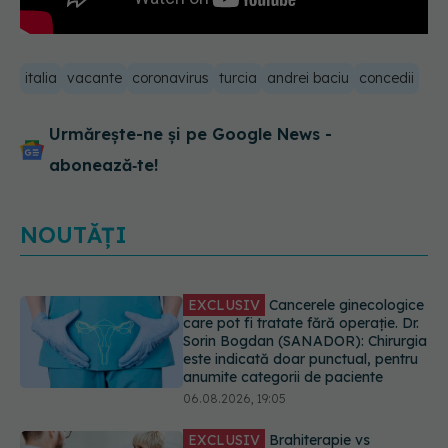
italia
vacante
coronavirus
turcia
andrei baciu
concedii
Urmărește-ne și pe Google News -
abonează‑te!
NOUTĂȚI
EXCLUSIV
Cancerele ginecologice
care pot fi tratate fără operație. Dr.
Sorin Bogdan (SANADOR): Chirurgia
este indicată doar punctual, pentru
anumite categorii de paciente
06.08.2026, 19:05
EXCLUSIV
Brahiterapie vs