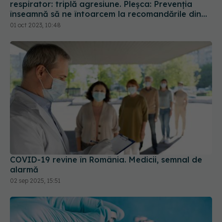
respirator: triplă agresiune. Pleșca: Prevenția
înseamnă să ne întoarcem la recomandările din
timpul pandemiei!
01 oct 2023, 10:48
COVID-19 revine în România. Medicii, semnal de
alarmă
02 sep 2025, 15:51