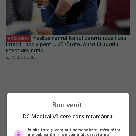
Medicamentul banal pentru răceli sau
EXCLUSIV
infecții, nociv pentru sănătate. Anca Crupariu:
Efect dramatic
21 noi 2023, 18:11
Bun venit!
DC Medical vă cere consimțământul
Publicitate și conținut personalizat, măsurători
ale publicității și de conținut, cercetarea