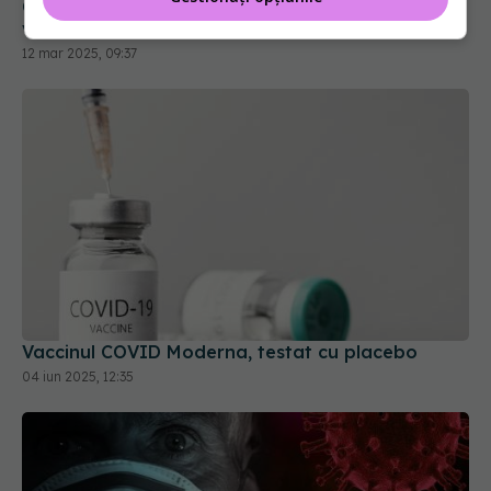
Canada anulează acordul pentru fabricarea
vaccinurilor Novavax Covid-19
12 mar 2025, 09:37
Vaccinul COVID Moderna, testat cu placebo
04 iun 2025, 12:35