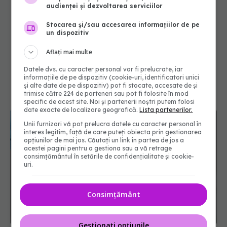
audienței și dezvoltarea serviciilor
Stocarea și/sau accesarea informațiilor de pe
un dispozitiv
Aflați mai multe
Datele dvs. cu caracter personal vor fi prelucrate, iar
informațiile de pe dispozitiv (cookie-uri, identificatori unici
și alte date de pe dispozitiv) pot fi stocate, accesate de și
trimise către 224 de parteneri sau pot fi folosite în mod
specific de acest site. Noi și partenerii noștri putem folosi
date exacte de localizare geografică.
Lista partenerilor.
Unii furnizori vă pot prelucra datele cu caracter personal în
interes legitim, față de care puteți obiecta prin gestionarea
opțiunilor de mai jos. Căutați un link în partea de jos a
acestei pagini pentru a gestiona sau a vă retrage
consimțământul în setările de confidențialitate și cookie-
uri.
Consimțământ
Gestionați opțiunile