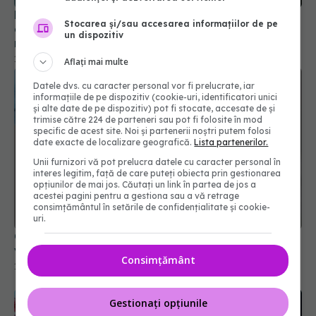
Boala fatală asociată cu COVID. Poate fi
Stocarea și/sau accesarea informațiilor de pe
declanșată și de infecțiile ușoare. Cum se
un dispozitiv
manifestă
13 mai 2024, 08:44
Aflați mai multe
Datele dvs. cu caracter personal vor fi prelucrate, iar
informațiile de pe dispozitiv (cookie-uri, identificatori unici
și alte date de pe dispozitiv) pot fi stocate, accesate de și
trimise către 224 de parteneri sau pot fi folosite în mod
specific de acest site. Noi și partenerii noștri putem folosi
date exacte de localizare geografică.
Lista partenerilor.
Unii furnizori vă pot prelucra datele cu caracter personal în
interes legitim, față de care puteți obiecta prin gestionarea
opțiunilor de mai jos. Căutați un link în partea de jos a
acestei pagini pentru a gestiona sau a vă retrage
consimțământul în setările de confidențialitate și cookie-
uri.
Canada anulează acordul pentru fabricarea
vaccinurilor Novavax Covid-19
Consimțământ
12 mar 2025, 09:37
Gestionați opțiunile