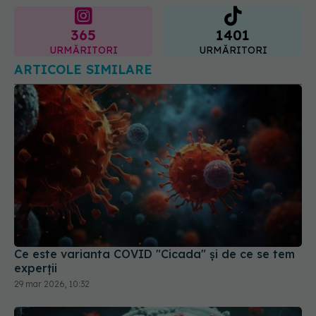
365
1401
URMĂRITORI
URMĂRITORI
ARTICOLE SIMILARE
Ce este varianta COVID "Cicada" și de ce se tem
experții
29 mar 2026, 10:32