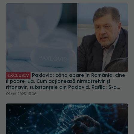
Paxlovid: când apare în România, cine
EXCLUSIV
îl poate lua. Cum acționează nirmatrelvir și
ritonavir, substanțele din Paxlovid. Rafila: S-a
semnat contractul. Va fi disponibil la
09 oct 2023, 13:08
recomandarea medicului