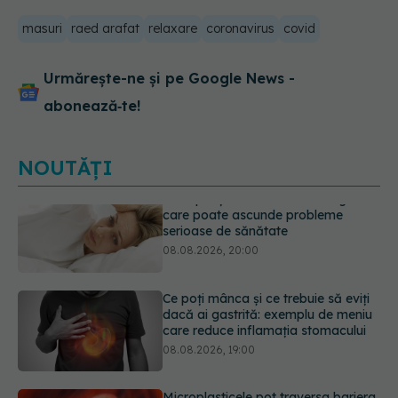
masuri
raed arafat
relaxare
coronavirus
covid
Urmărește-ne și pe Google News -
abonează‑te!
NOUTĂȚI
Ce poți mânca și ce trebuie să eviți
dacă ai gastrită: exemplu de meniu
care reduce inflamația stomacului
08.08.2026, 19:00
Microplasticele pot traversa bariera
placentară și modifica hormonii
08.08.2026, 18:00