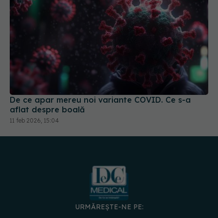
De ce apar mereu noi variante COVID. Ce s-a
aflat despre boală
11 feb 2026, 15:04
URMĂREȘTE-NE PE: