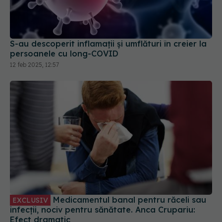
S-au descoperit inflamaţii și umflături în creier la
persoanele cu long-COVID
12 feb 2025, 12:57
Medicamentul banal pentru răceli sau
EXCLUSIV
infecții, nociv pentru sănătate. Anca Crupariu:
Efect dramatic