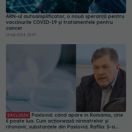
vaccinurile COVID-19 și tratamentele pentru
cancer
13 sep 2024, 23:47
Paxlovid: când apare în România, cine
EXCLUSIV
îl poate lua. Cum acționează nirmatrelvir și
ritonavir, substanțele din Paxlovid. Rafila: S-a
semnat contractul. Va fi disponibil la
09 oct 2023, 13:08
recomandarea medicului