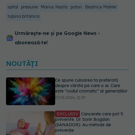
spital
presiune
Marius Nasta
paturi
Beatrice Mahler
tulpina britanica
Urmărește-ne și pe Google News -
abonează‑te!
NOUTĂȚI
EXCLUSIV
Cancerele care pot fi
prevenite. Dr. Sorin Bogdan
(SANADOR): Au metode de
prevenție
07.08.2026, 20:09
Testul din deget care ar putea
indica riscul pentru 8 boli majore
07.08.2026, 18:34