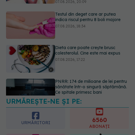
Dieta care poate crește brusc
colesterolul. Cine este mai expus
07.08.2026, 17:22
PNRR: 174 de milioane de lei pentru
sănătate într-o singură săptămână.
Ce spitale primesc bani
07.08.2026, 16:41
URMĂREȘTE-NE ȘI PE:
Ce spune culoarea ta preferată
despre vârsta pe care o ai. Care
este "codul cromatic" al generațiilor
6560
07.08.2026, 21:29
URMĂRITORI
ABONAȚI
365
1401
URMĂRITORI
URMĂRITORI