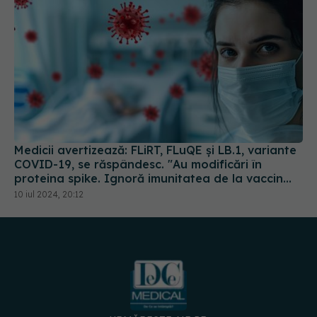
Medicii avertizează: FLiRT, FLuQE și LB.1, variante
COVID-19, se răspândesc. "Au modificări în
proteina spike. Ignoră imunitatea de la vaccin
sau infectarea anterioară
10 iul 2024, 20:12
URMĂREȘTE-NE PE: