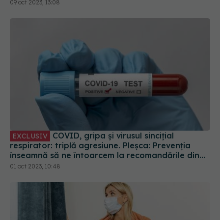
COVID, gripa și virusul sincițial
EXCLUSIV
respirator: triplă agresiune. Pleșca: Prevenția
înseamnă să ne întoarcem la recomandările din
timpul pandemiei!
01 oct 2023, 10:48