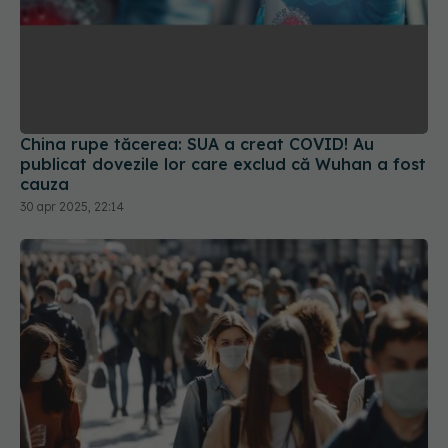
China rupe tăcerea: SUA a creat COVID! Au
publicat dovezile lor care exclud că Wuhan a fost
cauza
30 apr 2025, 22:14
Alertă COVID-19 în România. 4.846 de cazuri noi
raportate într-o singură săptămână