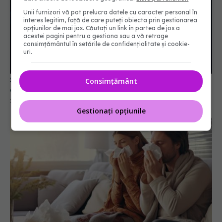
Unii furnizori vă pot prelucra datele cu caracter personal în
interes legitim, față de care puteți obiecta prin gestionarea
opțiunilor de mai jos. Căutați un link în partea de jos a
acestei pagini pentru a gestiona sau a vă retrage
consimțământul în setările de confidențialitate și cookie-
SUA restrânge condiţiile de acces la vaccinurile
uri.
anti-COVID-19. Cine mai are voie să se vaccineze
21 mai 2025, 09:40
Consimțământ
Gestionați opțiunile
Greșeala mortală pe care o facem
EXCLUSIV
când suntem răciți. Adrian Marinescu: Le luăm ca