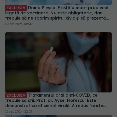
trebuie să ne sporim spiritul civic și să prezentăm
corect minusurile și plusurile fiecărui vaccin
03 oct 2023, 08:47
Tratamentul oral anti-COVID, ce
EXCLUSIV
trebuie să știi. Prof. dr. Aysel Florescu: Este
demonstrat ca eficiență virală. A redus foarte
mult riscul de spitalizare
15 sep 2024, 22:33