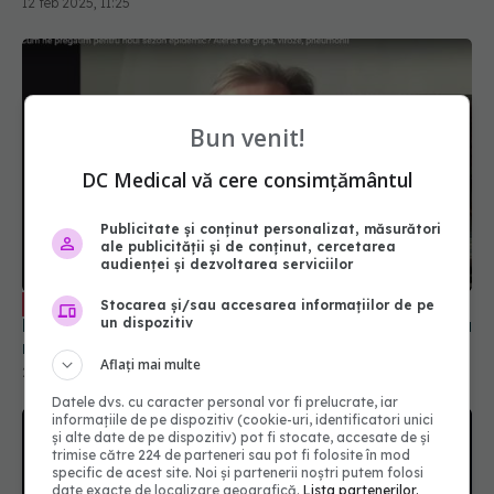
Bun venit!
DC Medical vă cere consimțământul
Publicitate și conținut personalizat, măsurători
Paxlovid, noul antiviral pentru COVID.
EXCLUSIV
ale publicității și de conținut, cercetarea
Rafila: Va fi la dispoziția pacienților care vor avea
audienței și dezvoltarea serviciilor
nevoie
Stocarea și/sau accesarea informațiilor de pe
28 sep 2023, 12:31
un dispozitiv
Aflați mai multe
Datele dvs. cu caracter personal vor fi prelucrate, iar
informațiile de pe dispozitiv (cookie-uri, identificatori unici
și alte date de pe dispozitiv) pot fi stocate, accesate de și
trimise către 224 de parteneri sau pot fi folosite în mod
specific de acest site. Noi și partenerii noștri putem folosi
date exacte de localizare geografică.
Lista partenerilor.