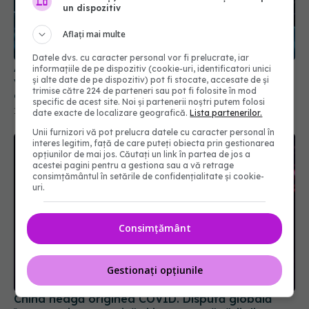
un dispozitiv
Aflați mai multe
Datele dvs. cu caracter personal vor fi prelucrate, iar
ARN-ul autoamplificator, o nouă speranță pentru
informațiile de pe dispozitiv (cookie-uri, identificatori unici
și alte date de pe dispozitiv) pot fi stocate, accesate de și
vaccinurile COVID-19 și tratamentele pentru
trimise către 224 de parteneri sau pot fi folosite în mod
cancer
specific de acest site. Noi și partenerii noștri putem folosi
13 sep 2024, 23:47
date exacte de localizare geografică.
Lista partenerilor.
Unii furnizori vă pot prelucra datele cu caracter personal în
interes legitim, față de care puteți obiecta prin gestionarea
opțiunilor de mai jos. Căutați un link în partea de jos a
acestei pagini pentru a gestiona sau a vă retrage
consimțământul în setările de confidențialitate și cookie-
uri.
Consimțământ
Gestionați opțiunile
China neagă originea COVID. Dispută globală