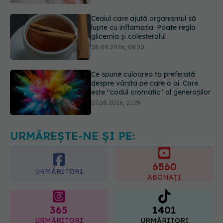
08.08.2026, 09:00
Ce spune culoarea ta preferată
despre vârsta pe care o ai. Care
este "codul cromatic" al generațiilor
07.08.2026, 21:29
Analiza de sânge AST (SGOT): ce
înseamnă rezultatele și când sunt un
semnal de alarmă
08.08.2026, 11:00
URMĂREȘTE-NE ȘI PE:
6560
URMĂRITORI
ABONAȚI
365
1401
URMĂRITORI
URMĂRITORI