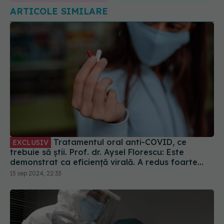
ARTICOLE SIMILARE
Tratamentul oral anti-COVID, ce
EXCLUSIV
trebuie să știi. Prof. dr. Aysel Florescu: Este
demonstrat ca eficiență virală. A redus foarte
mult riscul de spitalizare
15 sep 2024, 22:33