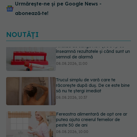
Urmărește-ne și pe Google News -
abonează‑te!
NOUTĂȚI
Trucul simplu de vară care te
răcorește după duș. De ce este bine
să nu te ștergi imediat
08.08.2026, 10:37
Fereastra alimentară de opt ore ar
putea ajuta creierul femeilor de
peste 50 de ani
08.08.2026, 10:00
Ceaiul care ajută organismul să
lupte cu inflamația. Poate regla
glicemia și colesterolul