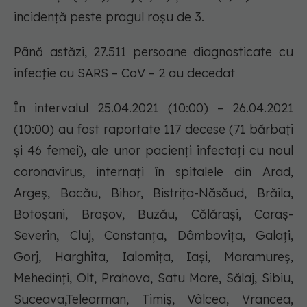
incidență peste pragul roșu de 3.
Până astăzi, 27.511 persoane diagnosticate cu
infecție cu SARS – CoV – 2 au decedat
În intervalul 25.04.2021 (10:00) – 26.04.2021
(10:00) au fost raportate 117 decese (71 bărbați
și 46 femei), ale unor pacienți infectați cu noul
coronavirus, internați în spitalele din Arad,
Argeș, Bacău, Bihor, Bistrița-Năsăud, Brăila,
Botoșani, Brașov, Buzău, Călărași, Caraș-
Severin, Cluj, Constanța, Dâmbovița, Galați,
Gorj, Harghita, Ialomița, Iași, Maramureș,
Mehedinți, Olt, Prahova, Satu Mare, Sălaj, Sibiu,
Suceava,Teleorman, Timiș, Vâlcea, Vrancea,