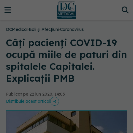
DCMedical
›
Boli și Afecțiuni
›
Coronavirus
Câți pacienți COVID-19
ocupă miile de paturi din
spitalele Capitalei.
Explicații PMB
Publicat pe 22 iun 2020, 14:05
Distribuie acest articol