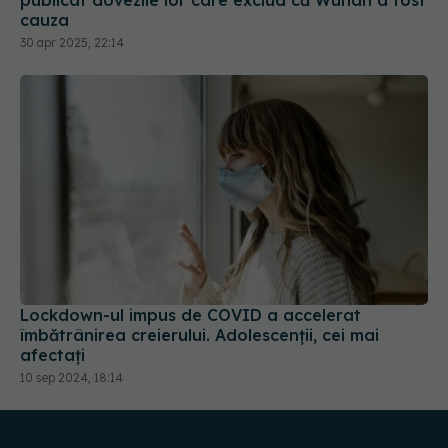
publicat dovezile lor care exclud că Wuhan a fost
cauza
30 apr 2025, 22:14
Lockdown-ul impus de COVID a accelerat
îmbătrânirea creierului. Adolescenții, cei mai
afectați
10 sep 2024, 18:14