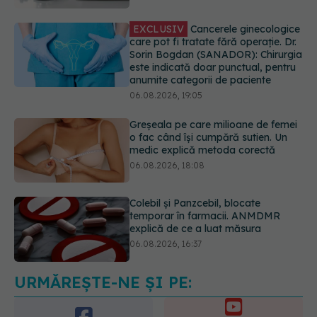
Sorin Bogdan (SANADOR): Chirurgia
este indicată doar punctual, pentru
anumite categorii de paciente
06.08.2026, 19:05
Greșeala pe care milioane de femei
o fac când își cumpără sutien. Un
medic explică metoda corectă
06.08.2026, 18:08
Colebil și Panzcebil, blocate
temporar în farmacii. ANMDMR
explică de ce a luat măsura
06.08.2026, 16:37
Alertă în Europa după un nou caz
de hantavirus Anzi, singura tulpină
care se transmite de la om la om
06.08.2026, 20:06
URMĂREȘTE-NE ȘI PE: