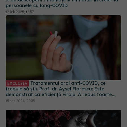
persoanele cu long-COVID
12 feb 2025, 12:57
Tratamentul oral anti-COVID, ce
EXCLUSIV
trebuie să știi. Prof. dr. Aysel Florescu: Este
demonstrat ca eficiență virală. A redus foarte
mult riscul de spitalizare
15 sep 2024, 22:33