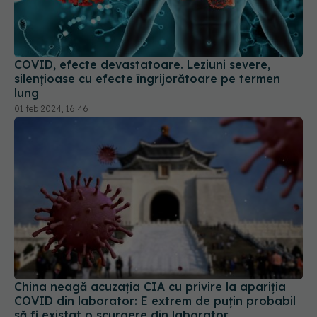
COVID, efecte devastatoare. Leziuni severe,
silențioase cu efecte îngrijorătoare pe termen
lung
01 feb 2024, 16:46
China neagă acuzația CIA cu privire la apariția
COVID din laborator: E extrem de puţin probabil
să fi existat o scurgere din laborator