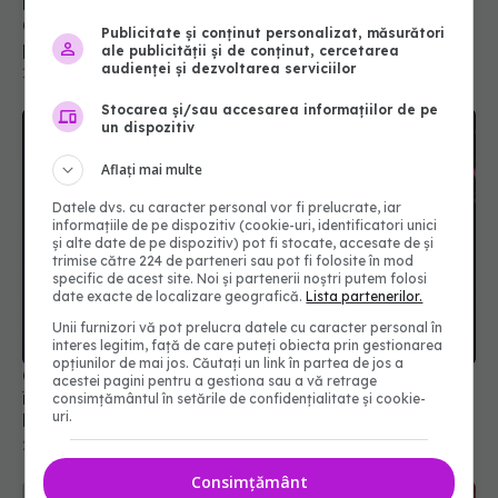
Medicii avertizează: FLiRT, FLuQE și LB.1, variante
COVID-19, se răspândesc. "Au modificări în
Publicitate și conținut personalizat, măsurători
proteina spike. Ignoră imunitatea de la vaccin
ale publicității și de conținut, cercetarea
sau infectarea anterioară
audienței și dezvoltarea serviciilor
10 iul 2024, 20:12
Stocarea și/sau accesarea informațiilor de pe
un dispozitiv
Aflați mai multe
Datele dvs. cu caracter personal vor fi prelucrate, iar
informațiile de pe dispozitiv (cookie-uri, identificatori unici
și alte date de pe dispozitiv) pot fi stocate, accesate de și
trimise către 224 de parteneri sau pot fi folosite în mod
specific de acest site. Noi și partenerii noștri putem folosi
date exacte de localizare geografică.
Lista partenerilor.
Unii furnizori vă pot prelucra datele cu caracter personal în
interes legitim, față de care puteți obiecta prin gestionarea
opțiunilor de mai jos. Căutați un link în partea de jos a
China neagă originea COVID. Dispută globală
acestei pagini pentru a gestiona sau a vă retrage
între teoria zoonotică și ipoteza scăpării din
consimțământul în setările de confidențialitate și cookie-
uri.
laborator
23 apr 2025, 22:38
Consimțământ