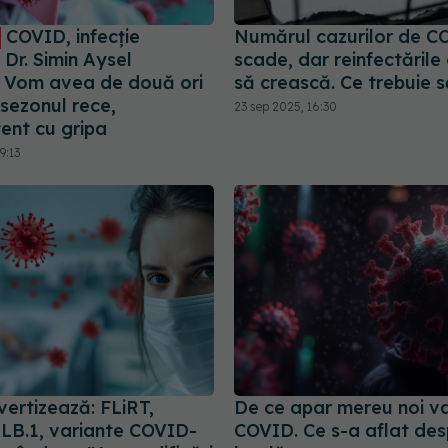
COVID, infecție
Numărul cazurilor de C
 Dr. Simin Aysel
scade, dar reinfectările
: Vom avea de două ori
să crească. Ce trebuie să
 sezonul rece,
23 sep 2025, 16:30
ent cu gripa
9:13
vertizează: FLiRT,
De ce apar mereu noi v
 LB.1, variante COVID-
COVID. Ce s-a aflat des