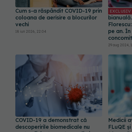
Cum s-a răspândit COVID-19 prin
EXCLUSIV
coloana de aerisire a blocurilor
bianuală.
vechi
Florescu
pe an. În
18 iun 2026, 22:04
concomit
29 aug 2024, 1
COVID-19 a demonstrat că
Medicii a
descoperirile biomedicale nu
FLuQE și