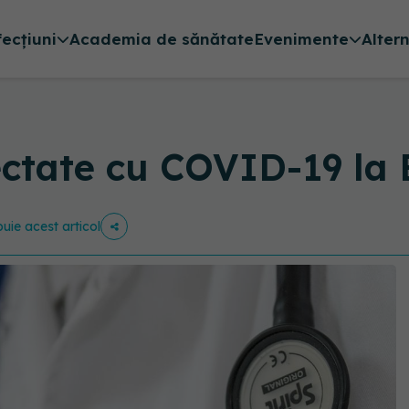
fecțiuni
Academia de sănătate
Evenimente
Alter
ctate cu COVID-19 la 
buie acest articol