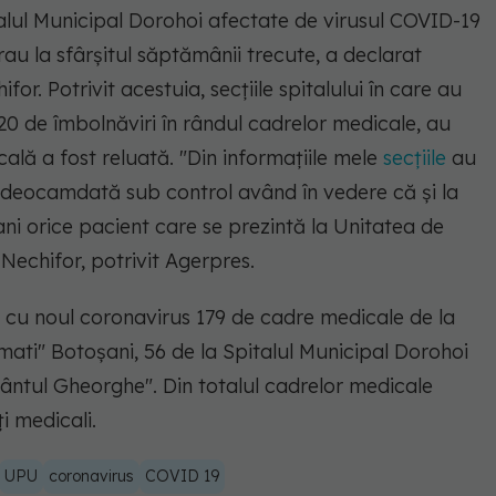
alul Municipal Dorohoi afectate de virusul COVID-19
erau la sfârşitul săptămânii trecute, a declarat
or. Potrivit acestuia, secţiile spitalului în care au
20 de îmbolnăviri în rândul cadrelor medicale, au
cală a fost reluată. "Din informaţiile mele
secţiile
au
te deocamdată sub control având în vedere că şi la
ni orice pacient care se prezintă la Unitatea de
 Nechifor, potrivit Agerpres.
e cu noul coronavirus 179 de cadre medicale de la
ti" Botoşani, 56 de la Spitalul Municipal Dorohoi
ntul Gheorghe". Din totalul cadrelor medicale
ţi medicali.
UPU
coronavirus
COVID 19