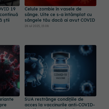
OVID 19
Celule zombie în vasele de
 continuă
sânge. Uite ce s-a întâmplat cu
 știi
sângele tău dacă ai avut COVID
28 iul 2025, 15:08
ariante
SUA restrânge condiţiile de
pre
acces la vaccinurile anti-COVID-