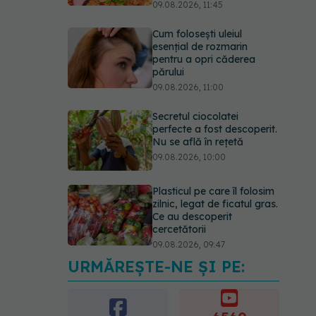
09.08.2026, 11:45
Cum folosești uleiul
esențial de rozmarin
pentru a opri căderea
părului
09.08.2026, 11:00
Secretul ciocolatei
perfecte a fost descoperit.
Nu se află în rețetă
09.08.2026, 10:00
Plasticul pe care îl folosim
zilnic, legat de ficatul gras.
Ce au descoperit
cercetătorii
09.08.2026, 09:47
URMĂREȘTE-NE ȘI PE:
Mai trebuie să numărăm
caloriile ca să slăbim? Ce
se schimbă în era
medicamentelor GLP-1