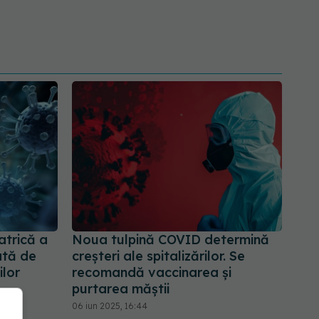
atrică a
Noua tulpină COVID determină
ată de
creșteri ale spitalizărilor. Se
ilor
recomandă vaccinarea și
purtarea măștii
06 iun 2025, 16:44