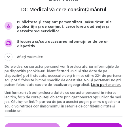
re a unor fenomene
au să fie într-un ritm
DC Medical vă cere consimțământul
20:55
Publicitate și conținut personalizat, măsurători ale
publicității și de conținut, cercetarea audienței și
dezvoltarea serviciilor
Stocarea și/sau accesarea informațiilor de pe un
dispozitiv
Aflați mai multe
Datele dvs. cu caracter personal vor fi prelucrate, iar informațiile de
pe dispozitiv (cookie-uri, identificatori unici și alte date de pe
dispozitiv) pot fi stocate, accesate de și trimise către 224 de parteneri
sau pot fi folosite în mod specific de acest site. Noi și partenerii noștri
putem folosi date exacte de localizare geografică.
Lista partenerilor.
Paxlovid: când apare în
Long COVID, impact as
Unii furnizori vă pot prelucra datele cu caracter personal în interes
legitim, față de care puteți obiecta prin gestionarea opțiunilor de mai
cine îl poate lua. Cum
creierului
jos. Căutați un link în partea de jos a acestei pagini pentru a gestiona
ă nirmatrelvir și
sau a vă retrage consimțământul în setările de confidențialitate și
25 mai 2026, 14:52
cookie-uri.
, substanțele din
 Rafila: S-a semnat
l. Va fi disponibil la