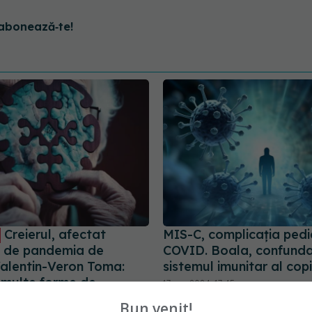
abonează‑te!
Creierul, afectat
MIS-C, complicația pedi
 de pandemia de
COVID. Boala, confund
alentin-Veron Toma:
sistemul imunitar al copi
 multe forme de
17 aug 2024, 17:45
 de demență. E o
Bun venit!