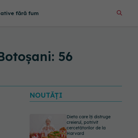
native fără fum
Botoșani: 56
NOUTĂȚI
Dieta care îți distruge
creierul, potrivit
cercetătorilor de la
Harvard