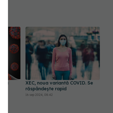
upra
XEC, noua variantă COVID. Se
răspândește rapid
16 sep 2024, 08:42