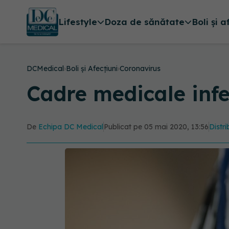
Lifestyle
Doza de sănătate
Boli și a
DCMedical
›
Boli și Afecțiuni
›
Coronavirus
Cadre medicale infe
De
Echipa DC Medical
Publicat pe 05 mai 2020, 13:56
Distri