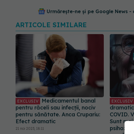
Urmărește-ne și pe Google News - 
ARTICOLE SIMILARE
Medicamentul banal
EXCLUSIV
EXCLUSIV
pentru răceli sau infecții, nociv
dramatic
pentru sănătate. Anca Crupariu:
COVID. V
Efect dramatic
Sunt mai
psihoză,
21 noi 2023, 18:11