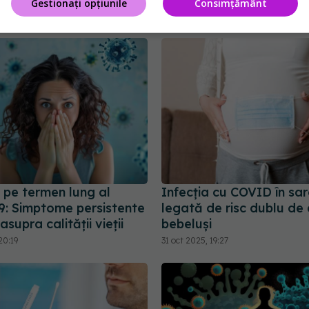
Gestionați opțiunile
Consimțământ
area medicului
3:08
 pe termen lung al
Infecția cu COVID în sar
: Simptome persistente
legată de risc dublu de 
asupra calității vieții
bebeluși
20:19
31 oct 2025, 19:27