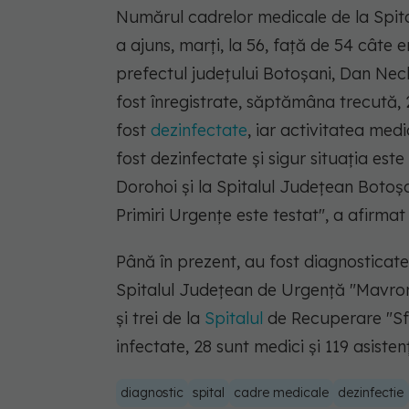
Numărul cadrelor medicale de la Spit
a ajuns, marţi, la 56, faţă de 54 câte 
prefectul judeţului Botoşani, Dan Nechif
fost înregistrate, săptămâna trecută, 
fost
dezinfectate
, iar activitatea medi
fost dezinfectate şi sigur situaţia es
Dorohoi şi la Spitalul Judeţean Botoşa
Primiri Urgenţe este testat", a afirmat
Până în prezent, au fost diagnosticat
Spitalul Judeţean de Urgenţă "Mavroma
şi trei de la
Spitalul
de Recuperare "Sfâ
infectate, 28 sunt medici şi 119 asisten
diagnostic
spital
cadre medicale
dezinfectie