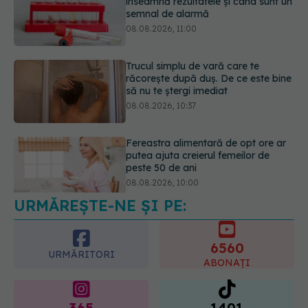
răcorește după duș. De ce este bine
să nu te ștergi imediat
08.08.2026, 10:37
Fereastra alimentară de opt ore ar
putea ajuta creierul femeilor de
peste 50 de ani
08.08.2026, 10:00
URMĂREȘTE-NE ȘI PE:
5 mituri despre menstruație pe care
să nu le mai crezi
08.08.2026, 13:00
6560
URMĂRITORI
ABONAȚI
365
1401
URMĂRITORI
URMĂRITORI
ARTICOLE SIMILARE