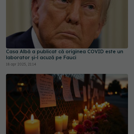
Casa Albă a publicat că originea COVID este un
laborator și-l acuză pe Fauci
18 apr 2025, 21:14
Câți oameni au murit, de fapt, de COVID?
Adevărul nespus despre numărul real al deceselor
COVID-19