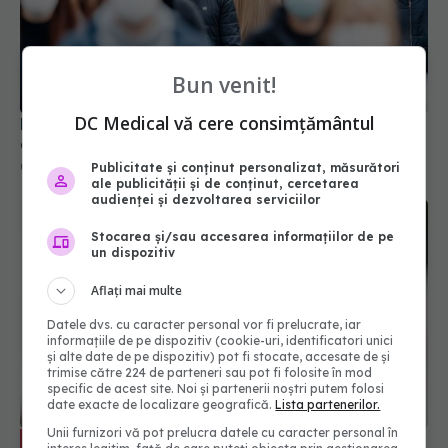
Evoluția COVID-19 în România. Datele surpriză
care dau peste cap previziunile specialiștilor
07 oct 2025, 16:23
Bun venit!
DC Medical vă cere consimțământul
Publicitate și conținut personalizat, măsurători
ale publicității și de conținut, cercetarea
audienței și dezvoltarea serviciilor
Stocarea și/sau accesarea informațiilor de pe
un dispozitiv
Aflați mai multe
Datele dvs. cu caracter personal vor fi prelucrate, iar
informațiile de pe dispozitiv (cookie-uri, identificatori unici
Ce să faci după un test pozitiv COVID-
EXCLUSIV
și alte date de pe dispozitiv) pot fi stocate, accesate de și
19. Cât timp mai trebuie să te izolezi. Prof. dr.
trimise către 224 de parteneri sau pot fi folosite în mod
Simin Aysel Florescu explică
specific de acest site. Noi și partenerii noștri putem folosi
date exacte de localizare geografică.
Lista partenerilor.
08 ian 2025, 09:55
Unii furnizori vă pot prelucra datele cu caracter personal în