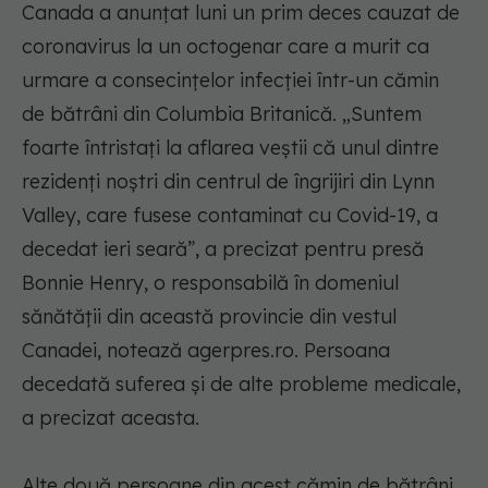
Canada a anunţat luni un prim deces cauzat de
coronavirus la un octogenar care a murit ca
urmare a consecinţelor infecţiei într-un cămin
de bătrâni din Columbia Britanică. „Suntem
foarte întristaţi la aflarea veştii că unul dintre
rezidenţi noştri din centrul de îngrijiri din Lynn
Valley, care fusese contaminat cu Covid-19, a
decedat ieri seară”, a precizat pentru presă
Bonnie Henry, o responsabilă în domeniul
sănătăţii din această provincie din vestul
Canadei, notează agerpres.ro. Persoana
decedată suferea şi de alte probleme medicale,
a precizat aceasta.
Alte două persoane din acest cămin de bătrâni,