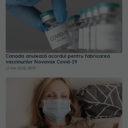
Canada anulează acordul pentru fabricarea
vaccinurilor Novavax Covid-19
12 mar 2025, 09:37
Long-COVID lovește femeile mai mult decât
bărbații. Efectul secundar care apare la femeile