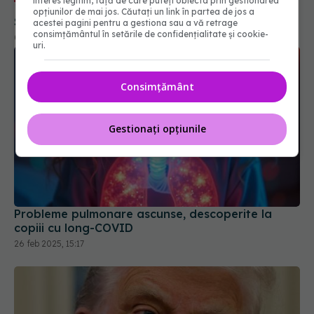
interes legitim, față de care puteți obiecta prin gestionarea
opțiunilor de mai jos. Căutați un link în partea de jos a
acestei pagini pentru a gestiona sau a vă retrage
consimțământul în setările de confidențialitate și cookie-
uri.
Consimțământ
Gestionați opțiunile
Probleme pulmonare ascunse, descoperite la
copiii cu long-COVID
26 feb 2025, 15:17