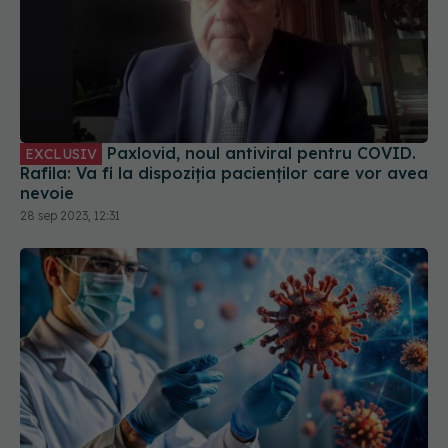
Paxlovid, noul antiviral pentru COVID.
EXCLUSIV
Rafila: Va fi la dispoziția pacienților care vor avea
nevoie
28 sep 2023, 12:31
Remdesivir, tratamentul injectabil
EXCLUSIV
pentru COVID. Prof. dr. Simin Aysel Florescu:
Administrarea se face în spitale