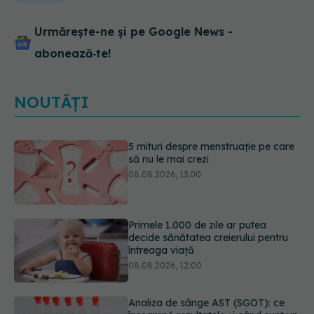
Urmărește-ne și pe Google News -
abonează‑te!
NOUTĂȚI
Primele 1.000 de zile ar putea
decide sănătatea creierului pentru
întreaga viață
08.08.2026, 12:00
Analiza de sânge AST (SGOT): ce
înseamnă rezultatele și când sunt un
semnal de alarmă
08.08.2026, 11:00
Trucul simplu de vară care te