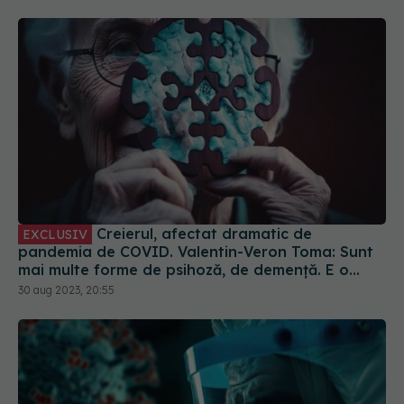
Creierul, afectat dramatic de
EXCLUSIV
pandemia de COVID. Valentin-Veron Toma: Sunt
mai multe forme de psihoză, de demență. E o
accelerare a unor fenomene care păreau să fie
30 aug 2023, 20:55
într-un ritm mai lent