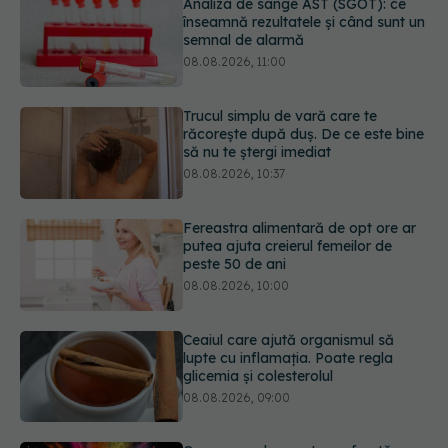
Trucul simplu de vară care te
răcorește după duș. De ce este bine
să nu te ștergi imediat
08.08.2026, 10:37
Fereastra alimentară de opt ore ar
putea ajuta creierul femeilor de
peste 50 de ani
08.08.2026, 10:00
Ceaiul care ajută organismul să
lupte cu inflamația. Poate regla
glicemia și colesterolul
08.08.2026, 09:00
Ce spune culoarea ta preferată
despre vârsta pe care o ai. Care
este "codul cromatic" al generațiilor
07.08.2026, 21:29
URMĂREȘTE-NE ȘI PE: