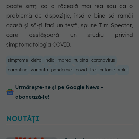
poate simți ca o răceală mai rea sau ca o
problemă de dispoziție, însă e bine să rămâi
acasă și să-ți faci un test", spune Tim Spector,
care desfășoară un studiu privind
simptomatologia COVID.
simptome
delta
india
marea
tulpina
coronavirus
carantina
varianta
pandemiei
covid
trei
britanie
valul
Urmărește-ne și pe Google News -
abonează‑te!
NOUTĂȚI