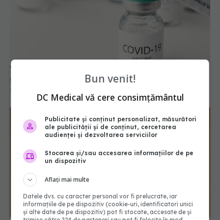
Vaccinul COVID-19, investiție medicală care a
salvat vieți și bani, arată cel mai recent studiu
25 apr 2025, 12:04
Bun venit!
DC Medical vă cere consimțământul
Publicitate și conținut personalizat, măsurători
ale publicității și de conținut, cercetarea
audienței și dezvoltarea serviciilor
Stocarea și/sau accesarea informațiilor de pe
un dispozitiv
Aflați mai multe
Ai rămas fără miros după COVID? Cât timp poate
persista problema
Datele dvs. cu caracter personal vor fi prelucrate, iar
informațiile de pe dispozitiv (cookie-uri, identificatori unici
25 sep 2025, 22:40
și alte date de pe dispozitiv) pot fi stocate, accesate de și
trimise către 224 de parteneri sau pot fi folosite în mod