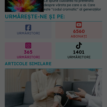
Analiza de sânge AST (SGOT): ce
înseamnă rezultatele și când sunt un
semnal de alarmă
6560
08.08.2026, 11:00
URMĂRITORI
ABONAȚI
365
1401
URMĂRITORI
URMĂRITORI
ARTICOLE SIMILARE