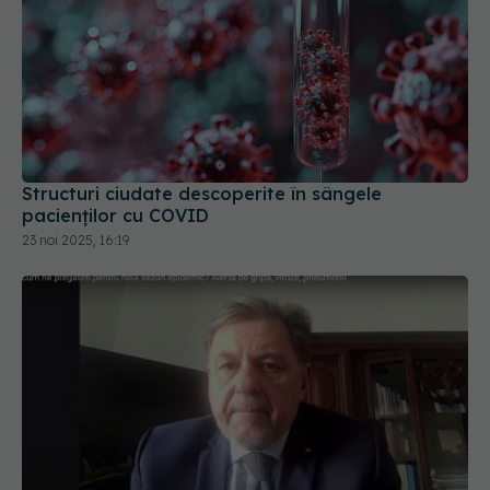
Structuri ciudate descoperite în sângele
pacienților cu COVID
23 noi 2025, 16:19
Paxlovid, noul antiviral pentru COVID.
EXCLUSIV
Rafila: Va fi la dispoziția pacienților care vor avea