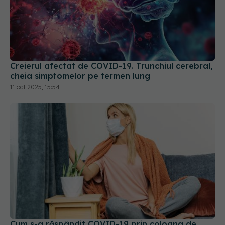
Creierul afectat de COVID-19. Trunchiul cerebral,
cheia simptomelor pe termen lung
11 oct 2025, 15:54
Cum s-a răspândit COVID-19 prin coloana de
aerisire a blocurilor vechi
18 iun 2026, 22:04