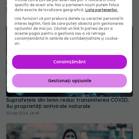
specific de acest site. Noi și partenerii noștri putem folosi
date exacte de localizare geografică.
Lista partenerilor.
Unii furnizori vă pot prelucra datele cu caracter personal în
interes legitim, față de care puteți obiecta prin gestionarea
opțiunilor de mai jos. Căutați un link în partea de jos a
acestei pagini pentru a gestiona sau a vă retrage
consimțământul în setările de confidențialitate și cookie-
uri.
Consimțământ
Suprafețele din lemn reduc transmiterea COVID.
Gestionați opțiunile
Au proprietăți antivirale naturale
02 sep 2024, 14:49