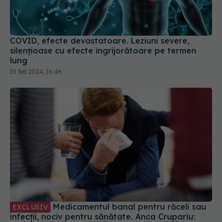
COVID, efecte devastatoare. Leziuni severe,
silențioase cu efecte îngrijorătoare pe termen
lung
01 feb 2024, 16:46
Medicamentul banal pentru răceli sau
EXCLUSIV
infecții, nociv pentru sănătate. Anca Crupariu:
Efect dramatic
21 noi 2023, 18:11