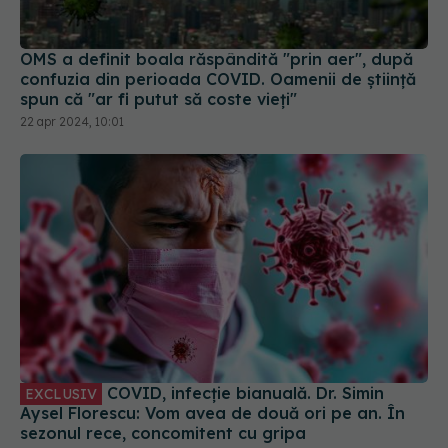
OMS a definit boala răspândită "prin aer", după
confuzia din perioada COVID. Oamenii de știință
spun că "ar fi putut să coste vieți"
22 apr 2024, 10:01
COVID, infecție bianuală. Dr. Simin
EXCLUSIV
Aysel Florescu: Vom avea de două ori pe an. În
sezonul rece, concomitent cu gripa