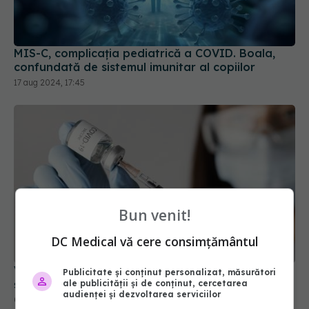
MIS-C, complicația pediatrică a COVID. Boala,
confundată de sistemul imunitar al copiilor
17 aug 2024, 17:45
Bun venit!
DC Medical vă cere consimțământul
Vaccinul anti-COVID a scăzut incidența AVC-urilor
Publicitate și conținut personalizat, măsurători
și a infarctului
ale publicității și de conținut, cercetarea
audienței și dezvoltarea serviciilor
03 aug 2024, 16:27