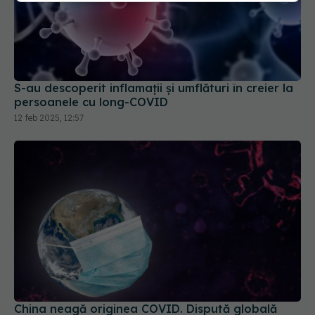
S-au descoperit inflamaţii și umflături în creier la
persoanele cu long-COVID
12 feb 2025, 12:57
China neagă originea COVID. Dispută globală