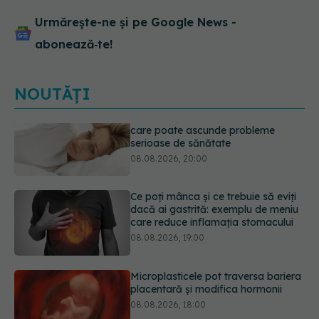
Urmărește-ne și pe Google News -
abonează‑te!
NOUTĂȚI
Ce poți mânca și ce trebuie să eviți
dacă ai gastrită: exemplu de meniu
care reduce inflamația stomacului
08.08.2026, 19:00
Microplasticele pot traversa bariera
placentară și modifica hormonii
08.08.2026, 18:00
Trucul genial cu ceai negru pentru
păr. Tot mai multe femei îl adoră