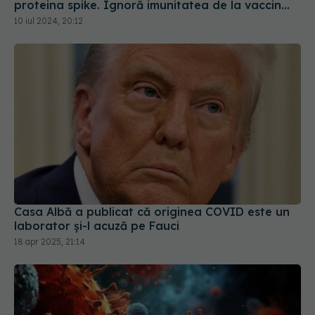
proteina spike. Ignoră imunitatea de la vaccin
sau infectarea anterioară
10 iul 2024, 20:12
Casa Albă a publicat că originea COVID este un
laborator și-l acuză pe Fauci
18 apr 2025, 21:14