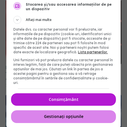
Stocarea și/sau accesarea informațiilor de pe
un dispozitiv
Aflați mai multe
Datele dvs. cu caracter personal vor fi prelucrate, iar
informațiile de pe dispozitiv (cookie-uri, identificatori unici
și alte date de pe dispozitiv) pot fi stocate, accesate de și
trimise către 224 de parteneri sau pot fi folosite în mod
specific de acest site. Noi și partenerii noștri putem folosi
date exacte de localizare geografică.
Lista partenerilor.
Unii furnizori vă pot prelucra datele cu caracter personal în
interes legitim, față de care puteți obiecta prin gestionarea
Pandemia de COVID-19 rămâne doar un subiect
opțiunilor de mai jos. Căutați un link în partea de jos a
tabu în China, la 5 ani de la anunțul primului
acestei pagini pentru a gestiona sau a vă retrage
consimțământul în setările de confidențialitate și cookie-
deces legat de virus
uri.
13 ian 2025, 09:49
Consimțământ
Gestionați opțiunile