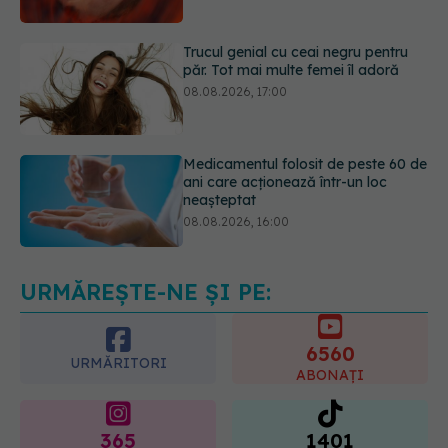
08.08.2026, 17:00
Medicamentul folosit de peste 60 de
ani care acționează într-un loc
neașteptat
08.08.2026, 16:00
Transpirații nocturne: semnul ignorat
care poate ascunde probleme
serioase de sănătate
08.08.2026, 20:00
URMĂREȘTE-NE ȘI PE:
6560
URMĂRITORI
ABONAȚI
365
1401