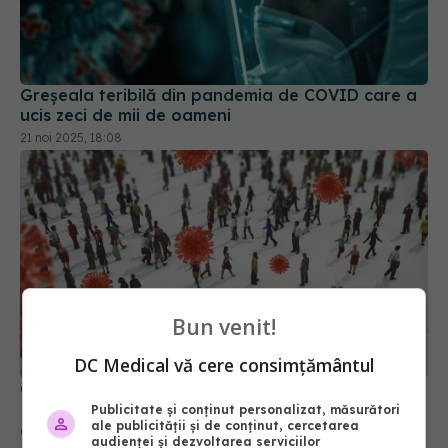
Greșeala teribilă din pandemia de COVID care a
ucis zeci de mii de oameni
21 noi 2025, 18:08
Bun venit!
DC Medical vă cere consimțământul
Creștere semnificativă a cazurilor noi de COVID-
19
Publicitate și conținut personalizat, măsurători
ale publicității și de conținut, cercetarea
04 iun 2025, 18:29
audienței și dezvoltarea serviciilor