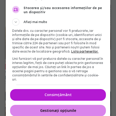
Stocarea și/sau accesarea informațiilor de pe
un dispozitiv
Aflați mai multe
Datele dvs. cu caracter personal vor fi prelucrate, iar
informațiile de pe dispozitiv (cookie-uri, identificatori unici
și alte date de pe dispozitiv) pot fi stocate, accesate de și
trimise către 224 de parteneri sau pot fi folosite în mod
specific de acest site. Noi și partenerii noștri putem folosi
date exacte de localizare geografică.
Lista partenerilor.
Unii furnizori vă pot prelucra datele cu caracter personal în
interes legitim, față de care puteți obiecta prin gestionarea
Greșeala mortală pe care o facem
EXCLUSIV
opțiunilor de mai jos. Căutați un link în partea de jos a
când suntem răciți. Adrian Marinescu: Le luăm ca
acestei pagini pentru a gestiona sau a vă retrage
consimțământul în setările de confidențialitate și cookie-
pe bomboane
uri.
14 dec 2023, 15:44
Consimțământ
Gestionați opțiunile