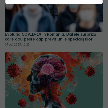
Evoluția COVID-19 în România. Datele surpriză
care dau peste cap previziunile specialiștilor
07 oct 2025, 16:23