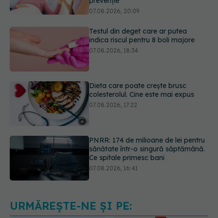
Testul din deget care ar putea
indica riscul pentru 8 boli majore
07.08.2026, 18:34
Dieta care poate crește brusc
colesterolul. Cine este mai expus
07.08.2026, 17:22
PNRR: 174 de milioane de lei pentru
sănătate într-o singură săptămână.
Ce spitale primesc bani
07.08.2026, 16:41
Ce spune culoarea ta preferată
despre vârsta pe care o ai. Care
este "codul cromatic" al generațiilor
07.08.2026, 21:29
URMĂREȘTE-NE ȘI PE: