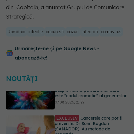
din Capitală, a anunțat Grupul de Comunicare
Strategică.
România
infectie
bucuresti
cazuri
infectati
cornavirus
Urmărește-ne și pe Google News -
abonează‑te!
NOUTĂȚI
EXCLUSIV
Cancerele care pot fi
prevenite. Dr. Sorin Bogdan
(SANADOR): Au metode de
prevenție
07.08.2026, 20:09