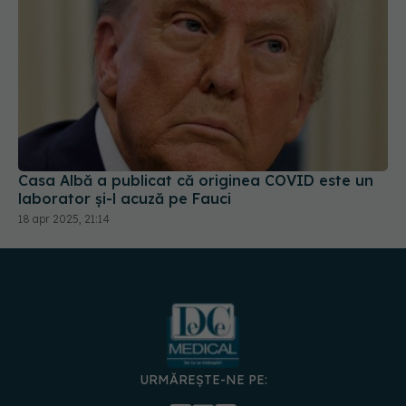
Casa Albă a publicat că originea COVID este un
laborator și-l acuză pe Fauci
18 apr 2025, 21:14
URMĂREȘTE-NE PE: