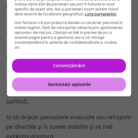
trimise către 224 de parteneri sau pot fi folosite în mod
d) să efectueze controale asupra unor
specific de acest site. Noi și partenerii noștri putem folosi
date exacte de localizare geografică.
Lista partenerilor.
persoane sau locuri, când acestea se impun;
Unii furnizori vă pot prelucra datele cu caracter personal în
interes legitim, față de care puteți obiecta prin gestionarea
e) să efectueze razii;
opțiunilor de mai jos. Căutați un link în partea de jos a
acestei pagini pentru a gestiona sau a vă retrage
consimțământul în setările de confidențialitate și cookie-
f) să exercite în mod exclusiv dreptul de a
uri.
autoriza desfășurarea adunărilor publice, a
Consimțământ
manifestațiilor sau marșurilor;
g) să evacueze din zona supusă regimului stării
Gestionați opțiunile
de urgență persoanele a căror prezență nu se
justifică;
h) să dirijeze persoanele evacuate sau refugiate
pe direcțiile și în zonele stabilite și să țină
evidența acestora;