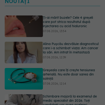
NOUTĂȚI
Ți-ai mărit buzele? Cele 4 greșeli
care pot strica rezultatul după
injectarea cu acid hialuronic
07.08.2026, 13:54
Alina Pușcău dezvăluie diagnosticul
care i-a schimbat viața: Am cancer
la sân. Am intrat în metastază
07.08.2026, 12:39
Greșeala care îți crește tensiunea
arterială. Nu este doar sarea din
solniță
07.08.2026, 12:14
Schimbare majoră la examenul de
medic specialist din 2026. Toți
candidații vor avea aceleași