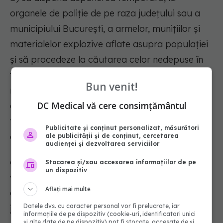
organele de poliție de pe raza județului sau a
municipiului București, a armelor, munițiilor și
materialelor explozive aflate asupra populației
și să procedeze la căutarea celor nedepuse în
termenul stabilit, urmând ca la încetarea
Bun venit!
măsurii excepționale acestea să fie înapoiate
DC Medical vă cere consimțământul
celor în drept să le dețină; să dispună închiderea
temporară a societăților care comercializează
Publicitate și conținut personalizat, măsurători
arme și muniții și să instituie paza acestora;
ale publicității și de conținut, cercetarea
audienței și dezvoltarea serviciilor
c) să limiteze sau să interzică circulația
Stocarea și/sau accesarea informațiilor de pe
un dispozitiv
vehiculelor sau a persoanelor în anumite zone
Aflați mai multe
ori între anumite ore și să elibereze, în cazuri
Datele dvs. cu caracter personal vor fi prelucrate, iar
justificate, permise de liberă circulație;
informațiile de pe dispozitiv (cookie-uri, identificatori unici
și alte date de pe dispozitiv) pot fi stocate, accesate de și