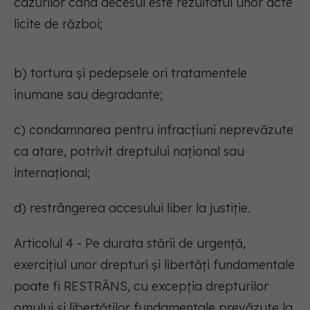
cazurilor când decesul este rezultatul unor acte
licite de război;
b) tortura și pedepsele ori tratamentele
inumane sau degradante;
c) condamnarea pentru infracțiuni neprevăzute
ca atare, potrivit dreptului național sau
internațional;
d) restrângerea accesului liber la justiție.
Articolul 4 - Pe durata stării de urgență,
exercițiul unor drepturi și libertăți fundamentale
poate fi RESTRÂNS, cu excepția drepturilor
omului și libertăților fundamentale prevăzute la