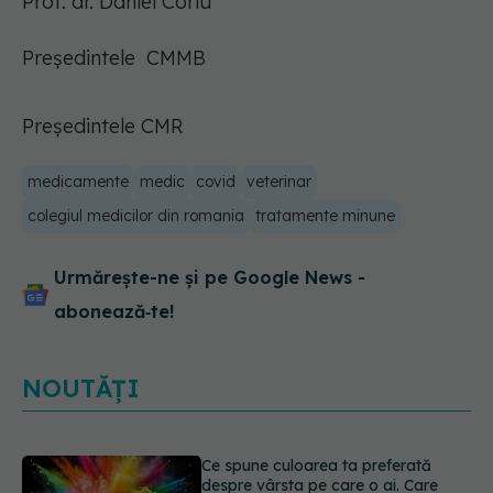
Prof. dr. Daniel Coriu
Președintele CMMB
Președintele CMR
medicamente
medic
covid
veterinar
colegiul medicilor din romania
tratamente minune
Urmărește-ne și pe Google News -
abonează‑te!
NOUTĂȚI
EXCLUSIV
Cancerele care pot fi
prevenite. Dr. Sorin Bogdan