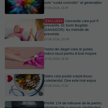
(SANADOR): Au metode de
prevenție
07.08.2026, 20:09
Testul din deget care ar putea
indica riscul pentru 8 boli majore
07.08.2026, 18:34
Dieta care poate crește brusc
colesterolul. Cine este mai expus
07.08.2026, 17:22
PNRR: 174 de milioane de lei pentru
sănătate într-o singură săptămână.
Ce spitale primesc bani
07.08.2026, 16:41
URMĂREȘTE-NE ȘI PE:
Ce spune culoarea ta preferată
despre vârsta pe care o ai. Care