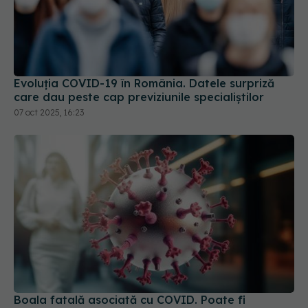
Evoluția COVID-19 în România. Datele surpriză
care dau peste cap previziunile specialiștilor
07 oct 2025, 16:23
Boala fatală asociată cu COVID. Poate fi
declanșată și de infecțiile ușoare. Cum se
manifestă
13 mai 2024, 08:44