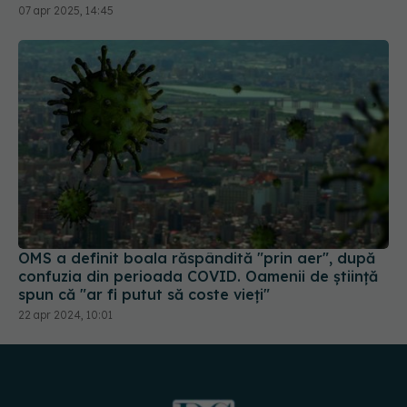
OMS a definit boala răspândită "prin aer", după
confuzia din perioada COVID. Oamenii de știință
spun că "ar fi putut să coste vieți"
22 apr 2024, 10:01