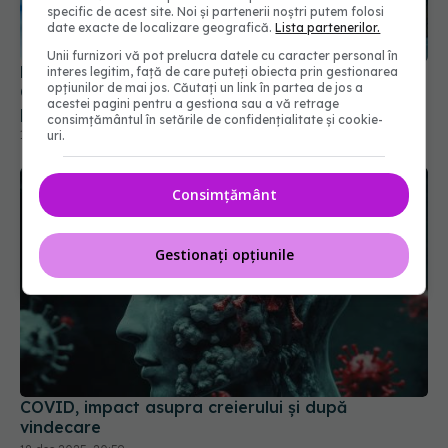
Medicii avertizează: FLiRT, FLuQE și LB.1, variante
specific de acest site. Noi și partenerii noștri putem folosi
COVID-19, se răspândesc. "Au modificări în
date exacte de localizare geografică.
Lista partenerilor.
proteina spike. Ignoră imunitatea de la vaccin
Unii furnizori vă pot prelucra datele cu caracter personal în
sau infectarea anterioară
10 iul 2024, 20:12
interes legitim, față de care puteți obiecta prin gestionarea
opțiunilor de mai jos. Căutați un link în partea de jos a
acestei pagini pentru a gestiona sau a vă retrage
consimțământul în setările de confidențialitate și cookie-
uri.
Consimțământ
Gestionați opțiunile
COVID, impact asupra creierului și după
vindecare
18 dec 2025, 20:59