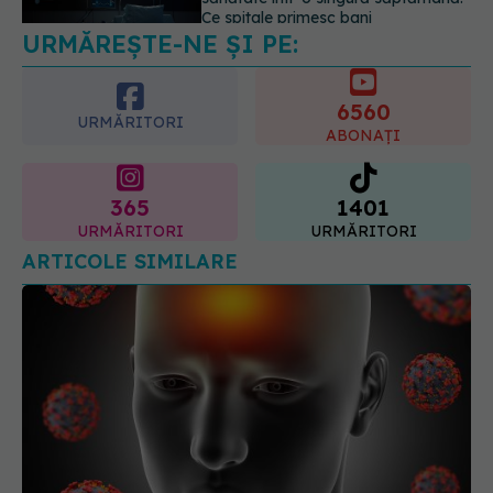
este "codul cromatic" al generațiilor
6560
07.08.2026, 21:29
URMĂRITORI
ABONAȚI
365
1401
URMĂRITORI
URMĂRITORI
ARTICOLE SIMILARE
Long COVID, impact asupra creierului