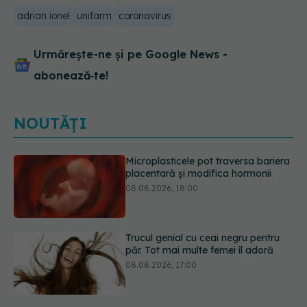
adrian ionel
unifarm
coronavirus
Urmărește-ne și pe Google News -
abonează‑te!
NOUTĂȚI
Trucul genial cu ceai negru pentru
păr. Tot mai multe femei îl adoră
08.08.2026, 17:00
Medicamentul folosit de peste 60 de
ani care acționează într-un loc
neașteptat
08.08.2026, 16:00