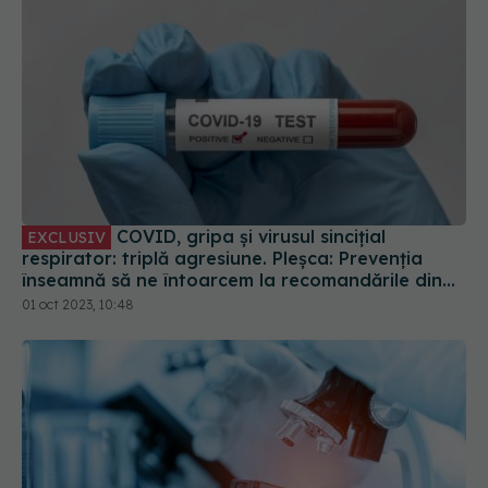
COVID, gripa și virusul sincițial
EXCLUSIV
respirator: triplă agresiune. Pleșca: Prevenția
înseamnă să ne întoarcem la recomandările din
timpul pandemiei!
01 oct 2023, 10:48