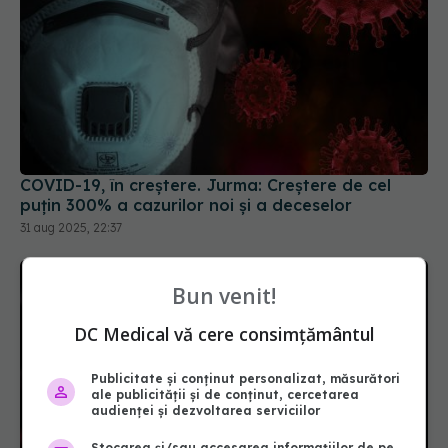
COVID-19, în creștere. Jurma: Creștere de cel
puțin 300% a cazurilor noi și a deceselor
31 aug 2025, 22:37
Bun venit!
DC Medical vă cere consimțământul
Publicitate și conținut personalizat, măsurători
ale publicității și de conținut, cercetarea
audienței și dezvoltarea serviciilor
Stocarea și/sau accesarea informațiilor de pe