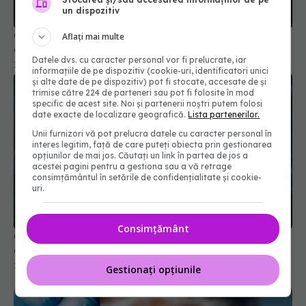
un dispozitiv
Ceața cerebrală din Long COVID, descifrată. De
Aflați mai multe
ce milioane de oameni au pierderi de memorie
Datele dvs. cu caracter personal vor fi prelucrate, iar
13 oct 2025, 08:27
informațiile de pe dispozitiv (cookie-uri, identificatori unici
și alte date de pe dispozitiv) pot fi stocate, accesate de și
trimise către 224 de parteneri sau pot fi folosite în mod
specific de acest site. Noi și partenerii noștri putem folosi
date exacte de localizare geografică.
Lista partenerilor.
Unii furnizori vă pot prelucra datele cu caracter personal în
interes legitim, față de care puteți obiecta prin gestionarea
opțiunilor de mai jos. Căutați un link în partea de jos a
acestei pagini pentru a gestiona sau a vă retrage
consimțământul în setările de confidențialitate și cookie-
uri.
Consimțământ
COVID, impact asupra creierului. Reduce nivelul
de cortizol
21 aug 2024, 12:59
Gestionați opțiunile