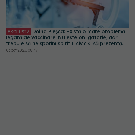
Doina Pleșca: Există o mare problemă
EXCLUSIV
legată de vaccinare. Nu este obligatorie, dar
trebuie să ne sporim spiritul civic și să prezentăm
corect minusurile și plusurile fiecărui vaccin
03 oct 2023, 08:47