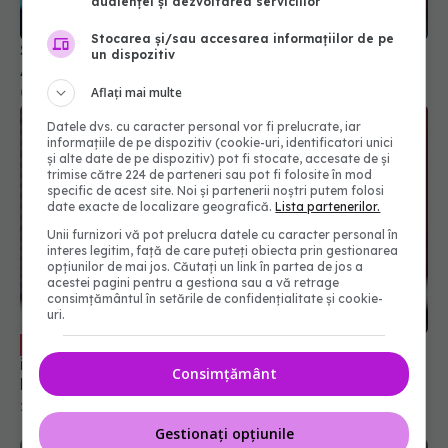
audienței și dezvoltarea serviciilor
Stocarea și/sau accesarea informațiilor de pe
Suprafețele din lemn reduc transmiterea COVID.
un dispozitiv
Au proprietăți antivirale naturale
Aflați mai multe
02 sep 2024, 14:49
Datele dvs. cu caracter personal vor fi prelucrate, iar
informațiile de pe dispozitiv (cookie-uri, identificatori unici
și alte date de pe dispozitiv) pot fi stocate, accesate de și
trimise către 224 de parteneri sau pot fi folosite în mod
specific de acest site. Noi și partenerii noștri putem folosi
date exacte de localizare geografică.
Lista partenerilor.
Unii furnizori vă pot prelucra datele cu caracter personal în
interes legitim, față de care puteți obiecta prin gestionarea
opțiunilor de mai jos. Căutați un link în partea de jos a
acestei pagini pentru a gestiona sau a vă retrage
consimțământul în setările de confidențialitate și cookie-
uri.
Medicamentul banal pentru răceli sau
EXCLUSIV
infecții, nociv pentru sănătate. Anca Crupariu:
Consimțământ
Efect dramatic
21 noi 2023, 18:11
Gestionați opțiunile