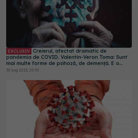
Creierul, afectat dramatic de
EXCLUSIV
pandemia de COVID. Valentin-Veron Toma: Sunt
mai multe forme de psihoză, de demență. E o
accelerare a unor fenomene care păreau să fie
30 aug 2023, 20:55
într-un ritm mai lent