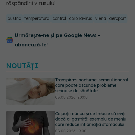
răspândirii virusului.
austria
temperatura
control
coronavirus
viena
aeroport
Urmărește-ne și pe Google News -
abonează‑te!
NOUTĂȚI
Ce poți mânca și ce trebuie să eviți
dacă ai gastrită: exemplu de meniu
care reduce inflamația stomacului
08.08.2026, 19:00
Microplasticele pot traversa bariera
placentară și modifica hormonii
08.08.2026, 18:00