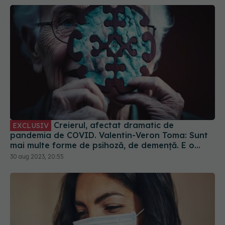
Creierul, afectat dramatic de
EXCLUSIV
pandemia de COVID. Valentin-Veron Toma: Sunt
mai multe forme de psihoză, de demență. E o
accelerare a unor fenomene care păreau să fie
30 aug 2023, 20:55
într-un ritm mai lent