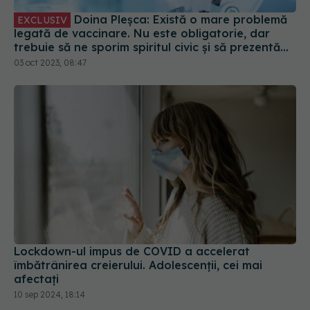
Doina Pleșca: Există o mare problemă
EXCLUSIV
legată de vaccinare. Nu este obligatorie, dar
trebuie să ne sporim spiritul civic și să prezentăm
corect minusurile și plusurile fiecărui vaccin
03 oct 2023, 08:47
Lockdown-ul impus de COVID a accelerat
îmbătrânirea creierului. Adolescenții, cei mai
afectați
10 sep 2024, 18:14