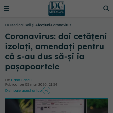
DCMedical
›
Boli și Afecțiuni
›
Coronavirus
Coronavirus: doi cetățeni
izolați, amendați pentru
că s-au dus să-și ia
pașapoartele
De
Dana Lascu
Publicat pe 05 mar 2020, 21:54
Distribuie acest articol