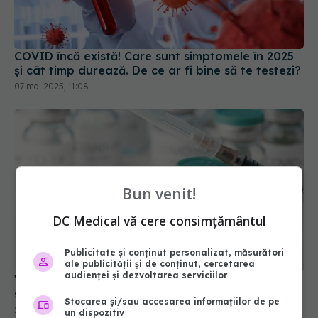
COVID încă există! Care sunt simptomele în 2025
și cât timp durează. De ce ar fi bine să te testezi?
07 mai 2025, 11:08
Bun venit!
DC Medical vă cere consimțământul
Publicitate și conținut personalizat, măsurători
ale publicității și de conținut, cercetarea
audienței și dezvoltarea serviciilor
Vaccinul COVID-19, investiție medicală care a
salvat vieți și bani, arată cel mai recent studiu
Stocarea și/sau accesarea informațiilor de pe
25 apr 2025, 12:04
un dispozitiv