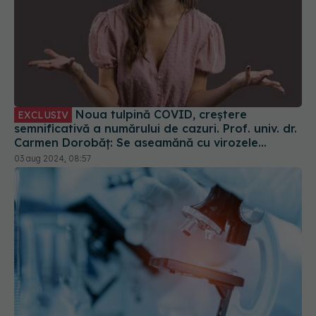
Noua tulpină COVID, creștere
EXCLUSIV
semnificativă a numărului de cazuri. Prof. univ. dr.
Carmen Dorobăț: Se aseamănă cu virozele
respiratorii. Nu necesită tratament simptomatic
03 aug 2024, 08:57