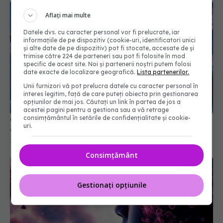
Aflați mai multe
Datele dvs. cu caracter personal vor fi prelucrate, iar
informațiile de pe dispozitiv (cookie-uri, identificatori unici
și alte date de pe dispozitiv) pot fi stocate, accesate de și
trimise către 224 de parteneri sau pot fi folosite în mod
specific de acest site. Noi și partenerii noștri putem folosi
date exacte de localizare geografică.
Lista partenerilor.
Unii furnizori vă pot prelucra datele cu caracter personal în
interes legitim, față de care puteți obiecta prin gestionarea
opțiunilor de mai jos. Căutați un link în partea de jos a
acestei pagini pentru a gestiona sau a vă retrage
consimțământul în setările de confidențialitate și cookie-
Ce se întâmplă dacă ai avut COVID. Legătura
uri.
dură cu AVC și Parkinson
25 aug 2025, 12:58
Consimțământ
Gestionați opțiunile