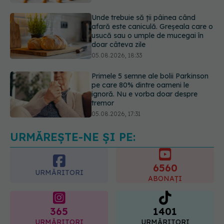
usucă sau o umple de mucegai în
doar câteva zile
05.08.2026, 18:33
Primele 5 semne ale bolii Parkinson
pe care 80% dintre oameni le
ignoră. Nu e vorba doar despre
tremor
05.08.2026, 17:31
Gabriela Cristea, manifest pentru
respect și acceptare: Corpul
fiecăruia spune o poveste
05.08.2026, 21:23
URMĂREȘTE-NE ȘI PE:
6560
URMĂRITORI
ABONAȚI
365
1401
URMĂRITORI
URMĂRITORI