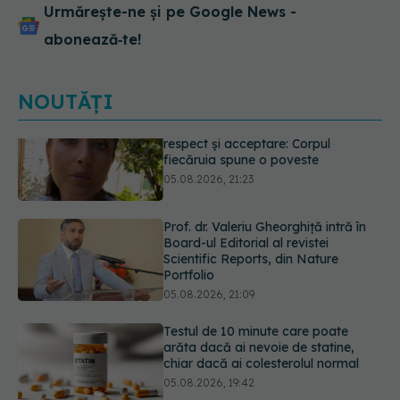
Urmărește-ne și pe Google News -
abonează‑te!
NOUTĂȚI
Prof. dr. Valeriu Gheorghiță intră în
Board-ul Editorial al revistei
Scientific Reports, din Nature
Portfolio
05.08.2026, 21:09
Testul de 10 minute care poate
arăta dacă ai nevoie de statine,
chiar dacă ai colesterolul normal
05.08.2026, 19:42
Unde trebuie să ții pâinea când
afară este caniculă. Greșeala care o