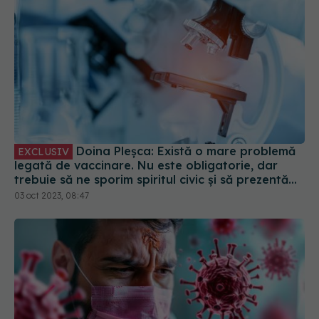
Doina Pleșca: Există o mare problemă
EXCLUSIV
legată de vaccinare. Nu este obligatorie, dar
trebuie să ne sporim spiritul civic și să prezentăm
corect minusurile și plusurile fiecărui vaccin
03 oct 2023, 08:47