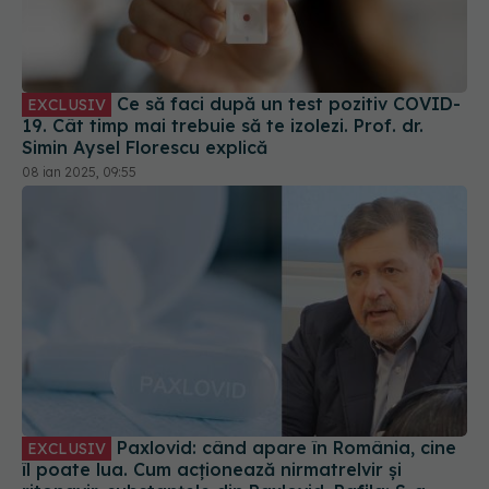
Ce să faci după un test pozitiv COVID-
EXCLUSIV
19. Cât timp mai trebuie să te izolezi. Prof. dr.
Simin Aysel Florescu explică
08 ian 2025, 09:55
Paxlovid: când apare în România, cine
EXCLUSIV
îl poate lua. Cum acționează nirmatrelvir și
ritonavir, substanțele din Paxlovid. Rafila: S-a
semnat contractul. Va fi disponibil la
09 oct 2023, 13:08
recomandarea medicului