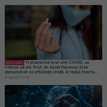
Tratamentul oral anti-COVID, ce
EXCLUSIV
trebuie să știi. Prof. dr. Aysel Florescu: Este
demonstrat ca eficiență virală. A redus foarte
mult riscul de spitalizare
15 sep 2024, 22:33