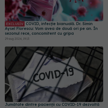
COVID, infecție bianuală. Dr. Simin
EXCLUSIV
Aysel Florescu: Vom avea de două ori pe an. În
sezonul rece, concomitent cu gripa
29 aug 2024, 19:13
Jumătate dintre pacienții cu COVID-19 dezvoltă
long-COVID
15 dec 2025, 19:11