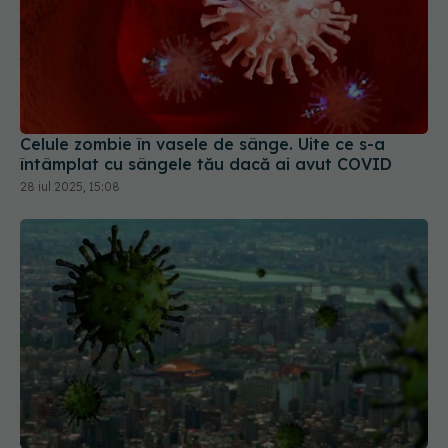
Celule zombie în vasele de sânge. Uite ce s-a
întâmplat cu sângele tău dacă ai avut COVID
28 iul 2025, 15:08
OMS a definit boala răspândită "prin aer", după
confuzia din perioada COVID. Oamenii de știință
spun că "ar fi putut să coste vieți"