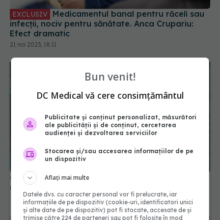
Efect dramatic
21 noi 2023, 18:11
Bun venit!
DC Medical vă cere consimțământul
Publicitate și conținut personalizat, măsurători
ale publicității și de conținut, cercetarea
audienței și dezvoltarea serviciilor
Greșeala teribilă din pandemia de COVID care a
Stocarea și/sau accesarea informațiilor de pe
ucis zeci de mii de oameni
un dispozitiv
21 noi 2025, 18:08
Aflați mai multe
Datele dvs. cu caracter personal vor fi prelucrate, iar
informațiile de pe dispozitiv (cookie-uri, identificatori unici
și alte date de pe dispozitiv) pot fi stocate, accesate de și
trimise către 224 de parteneri sau pot fi folosite în mod