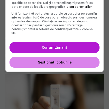
specific de acest site. Noi și partenerii noștri putem folosi
date exacte de localizare geografică.
Lista partenerilor.
Unii furnizori vă pot prelucra datele cu caracter personal în
interes legitim, față de care puteți obiecta prin gestionarea
opțiunilor de mai jos. Căutați un link în partea de jos a
acestei pagini pentru a gestiona sau a vă retrage
consimțământul în setările de confidențialitate și cookie-
uri.
FDA aprobă vaccinul Novavax COVID, dar doar
pentru unii. Cine poate beneficia de el
Consimțământ
19 mai 2025, 09:48
Gestionați opțiunile