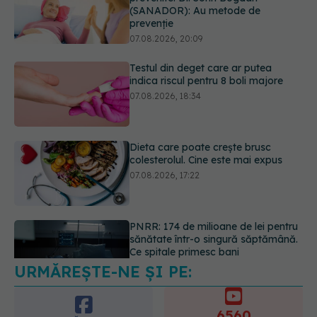
indica riscul pentru 8 boli majore
07.08.2026, 18:34
Dieta care poate crește brusc
colesterolul. Cine este mai expus
07.08.2026, 17:22
PNRR: 174 de milioane de lei pentru
sănătate într-o singură săptămână.
Ce spitale primesc bani
07.08.2026, 16:41
URMĂREȘTE-NE ȘI PE:
Ce spune culoarea ta preferată
despre vârsta pe care o ai. Care
este "codul cromatic" al generațiilor
6560
07.08.2026, 21:29
URMĂRITORI
ABONAȚI