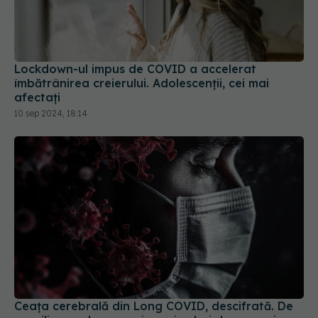
Lockdown-ul impus de COVID a accelerat
îmbătrânirea creierului. Adolescenții, cei mai
afectați
10 sep 2024, 18:14
Ceața cerebrală din Long COVID, descifrată. De
ce milioane de oameni au pierderi de memorie
13 oct 2025, 08:27