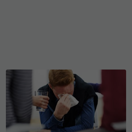
Medicamentul banal pentru răceli sau
EXCLUSIV
infecții, nociv pentru sănătate. Anca Crupariu: