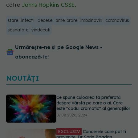
către
Johns Hopkins CSSE
.
stare
infectii
decese
ameliorare
imbolnaviri
coronavirus
sasnatate
vindecati
Urmărește-ne și pe Google News -
abonează‑te!
NOUTĂȚI
EXCLUSIV
Cancerele care pot fi
prevenite. Dr. Sorin Bogdan
(SANADOR): Au metode de
prevenție
07.08.2026, 20:09
Testul din deget care ar putea