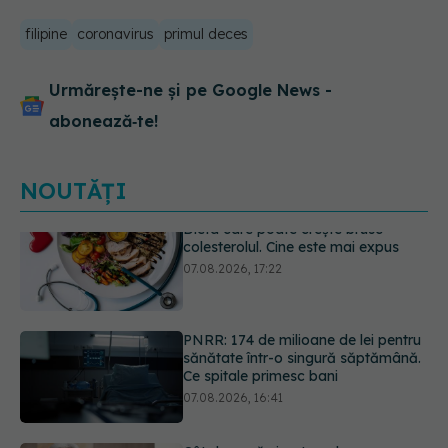
filipine
coronavirus
primul deces
Urmărește-ne și pe Google News -
abonează‑te!
NOUTĂȚI
PNRR: 174 de milioane de lei pentru
sănătate într-o singură săptămână.
Ce spitale primesc bani
07.08.2026, 16:41
Cât durează simptomele
menopauzei?
07.08.2026, 15:14