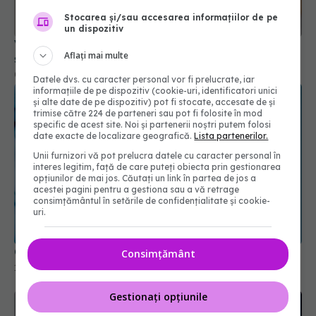
Stocarea și/sau accesarea informațiilor de pe
un dispozitiv
Vaccinul anti-COVID a scăzut incidența AVC-urilor
Aflați mai multe
și a infarctului
03 aug 2024, 16:27
Datele dvs. cu caracter personal vor fi prelucrate, iar
informațiile de pe dispozitiv (cookie-uri, identificatori unici
și alte date de pe dispozitiv) pot fi stocate, accesate de și
trimise către 224 de parteneri sau pot fi folosite în mod
specific de acest site. Noi și partenerii noștri putem folosi
date exacte de localizare geografică.
Lista partenerilor.
Unii furnizori vă pot prelucra datele cu caracter personal în
interes legitim, față de care puteți obiecta prin gestionarea
opțiunilor de mai jos. Căutați un link în partea de jos a
acestei pagini pentru a gestiona sau a vă retrage
consimțământul în setările de confidențialitate și cookie-
uri.
Ce trebuie să știi dacă ai avut COVID
Consimțământ
13 dec 2025, 15:27
Gestionați opțiunile