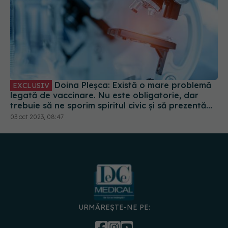
Doina Pleșca: Există o mare problemă
EXCLUSIV
legată de vaccinare. Nu este obligatorie, dar
trebuie să ne sporim spiritul civic și să prezentăm
corect minusurile și plusurile fiecărui vaccin
03 oct 2023, 08:47
URMĂREȘTE-NE PE: