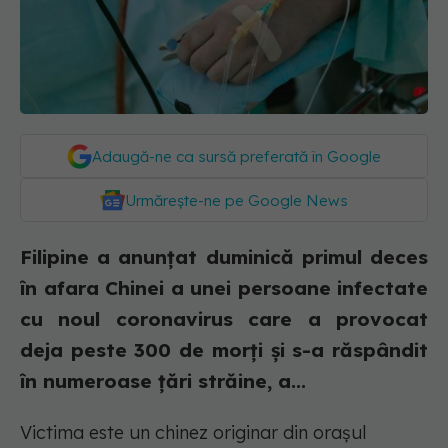
Adaugă-ne ca sursă preferată în Google
Urmărește-ne pe Google News
Filipine a anunţat duminică primul deces
în afara Chinei a unei persoane infectate
cu noul coronavirus care a provocat
deja peste 300 de morţi şi s-a răspândit
în numeroase ţări străine, a...
Victima este un chinez originar din oraşul