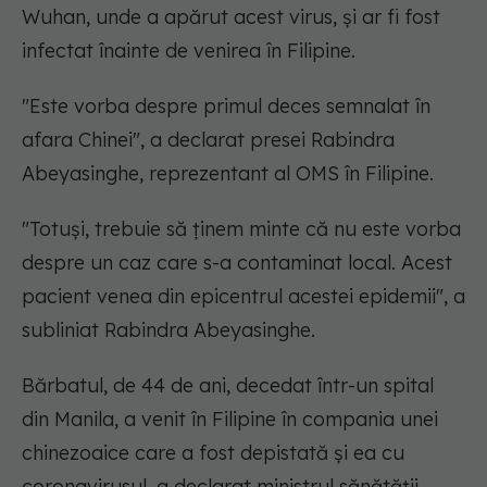
Wuhan, unde a apărut acest virus, şi ar fi fost
infectat înainte de venirea în Filipine.
"Este vorba despre primul deces semnalat în
afara Chinei", a declarat presei Rabindra
Abeyasinghe, reprezentant al OMS în Filipine.
"Totuşi, trebuie să ţinem minte că nu este vorba
despre un caz care s-a contaminat local. Acest
pacient venea din epicentrul acestei epidemii", a
subliniat Rabindra Abeyasinghe.
Bărbatul, de 44 de ani, decedat într-un spital
din Manila, a venit în Filipine în compania unei
chinezoaice care a fost depistată şi ea cu
coronavirusul, a declarat ministrul sănătăţii,