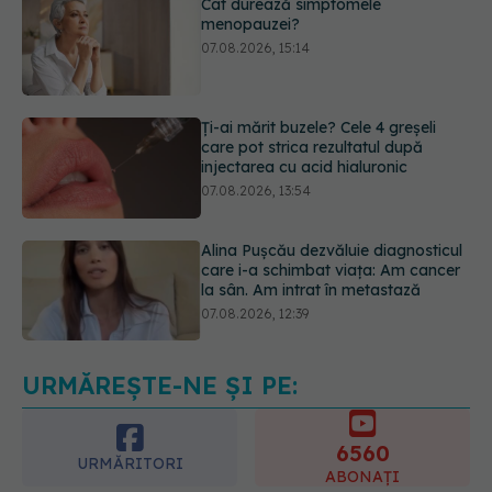
Ți-ai mărit buzele? Cele 4 greșeli
care pot strica rezultatul după
injectarea cu acid hialuronic
07.08.2026, 13:54
Alina Pușcău dezvăluie diagnosticul
care i-a schimbat viața: Am cancer
la sân. Am intrat în metastază
07.08.2026, 12:39
Dieta care poate crește brusc
colesterolul. Cine este mai expus
07.08.2026, 17:22
URMĂREȘTE-NE ȘI PE:
6560
URMĂRITORI
ABONAȚI