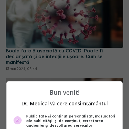
Boala fatală asociată cu COVID. Poate fi
declanșată și de infecțiile ușoare. Cum se
manifestă
13 mai 2024, 08:44
Bun venit!
DC Medical vă cere consimțământul
Publicitate și conținut personalizat, măsurători
ale publicității și de conținut, cercetarea
audienței și dezvoltarea serviciilor