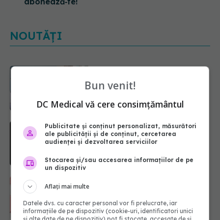
abonează‑te!
NOUTĂȚI
Bacteria din intestin care a crescut
forța musculară cu 30%
Bun venit!
08.08.2026, 14:00
DC Medical vă cere consimțământul
5 mituri despre menstruație pe care
Publicitate și conținut personalizat, măsurători
să nu le mai crezi
ale publicității și de conținut, cercetarea
audienței și dezvoltarea serviciilor
08.08.2026, 13:00
Stocarea și/sau accesarea informațiilor de pe
un dispozitiv
Primele 1.000 de zile ar putea
Aflați mai multe
decide sănătatea creierului pentru
întreaga viață
Datele dvs. cu caracter personal vor fi prelucrate, iar
08.08.2026, 12:00
informațiile de pe dispozitiv (cookie-uri, identificatori unici
și alte date de pe dispozitiv) pot fi stocate, accesate de și