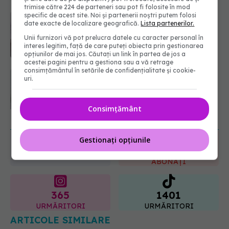
trimise către 224 de parteneri sau pot fi folosite în mod
Analiza de sânge AST (SGOT): ce
specific de acest site. Noi și partenerii noștri putem folosi
date exacte de localizare geografică.
Lista partenerilor.
înseamnă rezultatele și când sunt un
semnal de alarmă
Unii furnizori vă pot prelucra datele cu caracter personal în
08.08.2026, 11:00
interes legitim, față de care puteți obiecta prin gestionarea
opțiunilor de mai jos. Căutați un link în partea de jos a
acestei pagini pentru a gestiona sau a vă retrage
consimțământul în setările de confidențialitate și cookie-
Diagnosticele de autism la fete au
uri.
crescut după pandemia de COVID-
19
08.08.2026, 15:00
Consimțământ
URMĂREȘTE-NE ȘI PE:
Gestionați opțiunile
6560
URMĂRITORI
ABONAȚI
365
1401
URMĂRITORI
URMĂRITORI
ARTICOLE SIMILARE