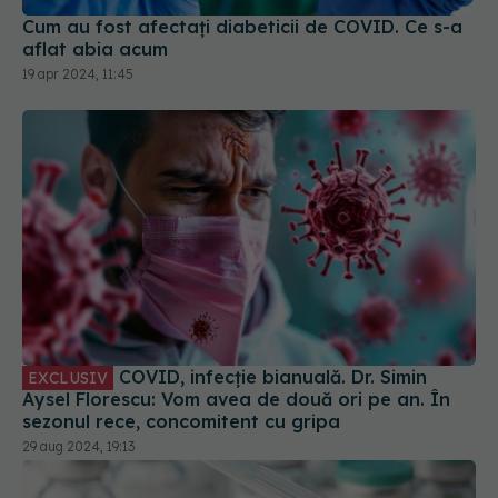
Cum au fost afectați diabeticii de COVID. Ce s-a
aflat abia acum
19 apr 2024, 11:45
COVID, infecție bianuală. Dr. Simin
EXCLUSIV
Aysel Florescu: Vom avea de două ori pe an. În
sezonul rece, concomitent cu gripa
29 aug 2024, 19:13