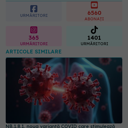
6560
URMĂRITORI
ABONAȚI
365
1401
URMĂRITORI
URMĂRITORI
ARTICOLE SIMILARE
NB.1.8.1, noua variantă COVID care stimulează