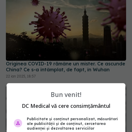
Originea COVID-19 rămâne un mister. Ce ascunde
China? Ce s-a întâmplat, de fapt, în Wuhan
22 ian 2025, 18:57
Bun venit!
DC Medical vă cere consimțământul
Publicitate și conținut personalizat, măsurători
ale publicității și de conținut, cercetarea
audienței și dezvoltarea serviciilor