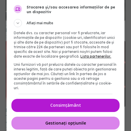
Stocarea și/sau accesarea informațiilor de pe
un dispozitiv
Aflați mai multe
Jumătate dintre pacienții cu COVID-19 dezvoltă
long-COVID
Datele dvs. cu caracter personal vor fi prelucrate, iar
15 dec 2025, 19:11
informațiile de pe dispozitiv (cookie-uri, identificatori unici
și alte date de pe dispozitiv) pot fi stocate, accesate de și
trimise către 224 de parteneri sau pot fi folosite în mod
specific de acest site. Noi și partenerii noștri putem folosi
date exacte de localizare geografică.
Lista partenerilor.
Unii furnizori vă pot prelucra datele cu caracter personal în
interes legitim, față de care puteți obiecta prin gestionarea
opțiunilor de mai jos. Căutați un link în partea de jos a
acestei pagini pentru a gestiona sau a vă retrage
consimțământul în setările de confidențialitate și cookie-
uri.
Consimțământ
Pandemia de COVID-19 rămâne doar un subiect
tabu în China, la 5 ani de la anunțul primului
deces legat de virus
Gestionați opțiunile
13 ian 2025, 09:49