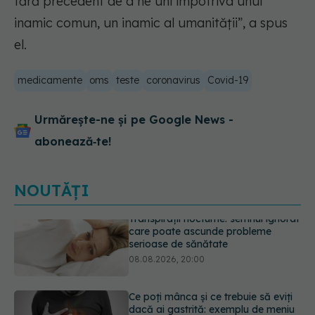
fără precedent de a ne uni împotriva unui
inamic comun, un inamic al umanităţii”, a spus
el.
medicamente
oms
teste
coronavirus
Covid-19
Urmărește-ne și pe Google News -
abonează‑te!
NOUTĂȚI
Ce poți mânca și ce trebuie să eviți
dacă ai gastrită: exemplu de meniu
care reduce inflamația stomacului
08.08.2026, 19:00