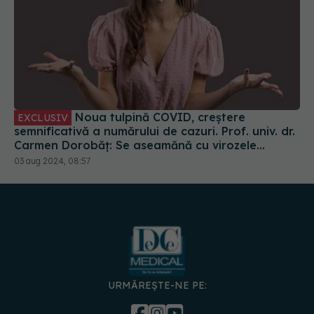
Noua tulpină COVID, creștere
EXCLUSIV
semnificativă a numărului de cazuri. Prof. univ. dr.
Carmen Dorobăț: Se aseamănă cu virozele
respiratorii. Nu necesită tratament simptomatic
03 aug 2024, 08:57
URMĂREȘTE-NE PE: